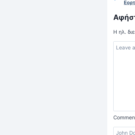
Εορτ
Αφήστ
Η ηλ. δι
Commen