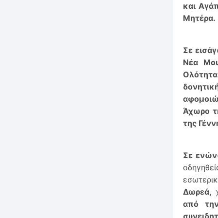
και Αγά
Μητέρα.
Σε εισά
Νέα Μο
Ολότητα
δονητικ
αφομοιώ
Άχωρο τ
της Γένν
Σε ενώνω
οδηγηθε
εσωτερικ
Δωρεά,
χ
από την
συνειδητ