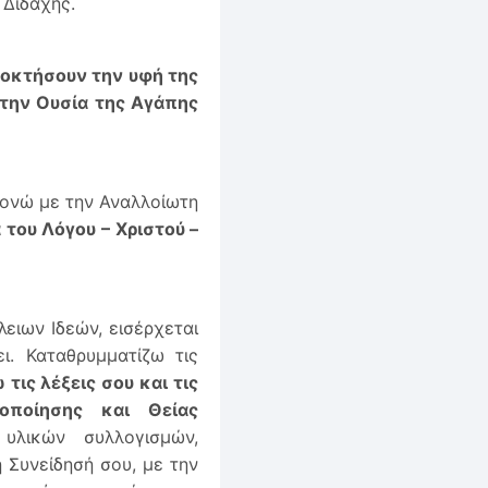
 Διδαχής.
ποκτήσουν την υφή της
 την Ουσία της Αγάπης
 δονώ με την Αναλλοίωτη
ου ­Λόγου – Χριστού –
ειων Ιδεών, εισέρχεται
ι. Καταθρυμματίζω τις
τις λέξεις σου και τις
γοποίησης και Θείας
λικών συλλογισμών,
 Συνείδησή σου, με την