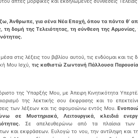
του απτές μορφικές και εκδηλωμένες συνθέσεις Τέλειας
ζω, Άνθρωπε, για σένα Νέα Εποχή, όπου τα πάντα θ’ α
, τη δομή της Τελειότητας, τη σύνθεση της Αρμονίας,
Ενότητας.
μέσα στις λέξεις του βιβλίου αυτού, τις ενδύομαι και τις
κή Μου Ισχύ,
τις καθιστώ Ζωντανή Πάλλουσα Παρουσία τ
όριστο της Ύπαρξής Μου, με Άπειρη Κινητικότητα Υπερτέλ
ιορισμό της λεκτικής σου έκφρασης και το επεκτείνε
σεις των λέξεων και τις αφομοιώνω εντός Μου.
Ενοποιώ 
ώνω σε Μυστηριακά, Λειτουργικά, κλειδιά ενερ
ιότητας.
Σε απελευθερώνω από τα πλαίσια των υ
των και εκφράσεων. Ευλογώ το νου, την αντίληψη και τη