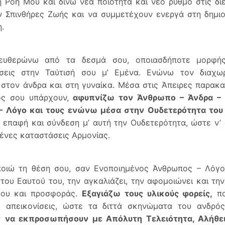
 Ροή Μου και δίνω νέα ποιότητα και νέο ρυθμό στις δι
 Σπινθήρες Ζωής και να συμμετέχουν ενεργά στη δημιο
.
ευθερώνω από τα δεσμά σου, οποιασδήποτε μορφής
σεις στην Ταύτισή σου μ’ Εμένα. Ενώνω τον διαχωρ
στον άνδρα και στη γυναίκα. Μέσα στις Άπειρες παρακ
ός σου υπάρχουν,
αφυπνίζω τον Άνθρωπο – Άνδρα – 
 – Λόγο και τους ενώνω μέσα στην Ουδετερότητα του 
 επαφή και σύνδεση μ’ αυτή την Ουδετερότητα, ώστε ν’ α
ένες καταστάσεις Αρμονίας.
ποιώ τη θέση σου, σαν Ενοποιημένος Άνθρωπος – Λόγο
του Εαυτού του, την αγκαλιάζει, την αφομοιώνει και την
δου και προσφοράς.
Εξαγιάζω τους υλικούς φορείς,
πο
ς απεικονίσεις, ώστε τα διττά σκηνώματα του ανδρός
ν
να εκπροσωπήσουν με Απόλυτη Τελειότητα, Αλήθεια