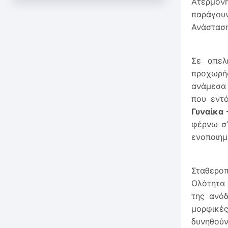
Ατέρμονη
παράγουν
Ανάσταση
Σε απελ
προχωρή
ανάμεσα 
που εντ
Γυναίκα
φέρνω σ’
ενοποιημ
Σταθερο
Ολότητα 
της ανό
μορφικέ
δυνηθού