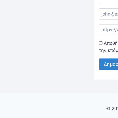
Αποθήκ
την επό
© 20