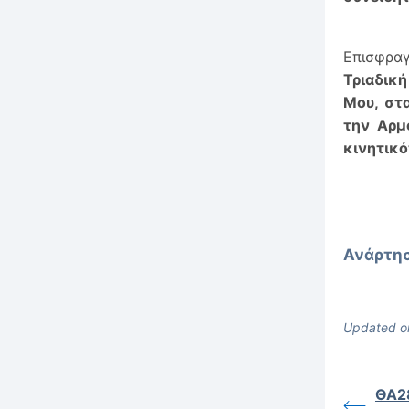
Επισφρα
Τριαδικ
Μου, στ
την Αρμ
κινητικό
Ανάρτησ
Updated o
ΘΑ2