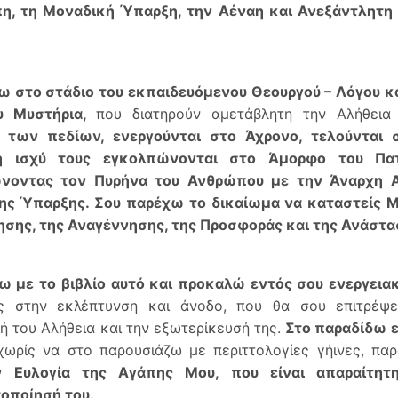
πη, τη Μοναδική Ύπαρξη, την Αέναη και Ανεξάντλητη 
γω στο στάδιο του εκπαιδευόμενου Θεουργού – Λόγου 
υ Μυστήρια,
που διατηρούν αμετάβλητη την Αλήθει
 των πεδίων, ενεργούνται στο Άχρονο, τελούνται 
ή ισχύ τους εγκολπώνονται στο Άμορφο του Πατ
νοντας τον Πυρήνα του Ανθρώπου με την Άναρχη Α
ης Ύπαρξης. Σου παρέχω το δικαίωμα να καταστείς 
ησης, της Αναγέννησης, της Προσφοράς και της ­Ανάστα
 με το βιβλίο αυτό και προκαλώ εντός σου ενεργεια
ίς στην εκλέπτυνση και άνοδο, που θα σου επιτρέψε
ή του Αλήθεια και την εξωτερίκευσή της.
Στο παραδίδω ε
ωρίς να στο παρουσιάζω με περιττολογίες γήινες, π
 Ευλογία της Αγάπης Μου, που είναι απαραίτητ
οποίησή του.