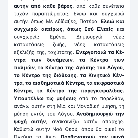
αυτήν από κάθε βάρος,
από κάθε συνέπεια
τυχόν παρα­πτώματος. Ελεώ και συγχωρώ
αυτήν, όπως Με εδίδαξες, Πατέρα.
Ελεώ και
συγχωρώ απείρως, όπως Εσύ Ελεείς
και
συγχωρείς Εμένα. Δη­μιουρ­γώ νέες
καταστάσεις ζωής, νέες καταστάσεις
εξέλιξής της, τα­χύτατης.
Ενεργοποιώ τα Κέ­
ν­τρα των δυνάμεων, τα ­Κέντρα των
παλμών, τα Κέν­τρα της Αγάπης του ­Λό­γου,
το Κέν­τρο της διάθεσης, τα Κινητικά Κέν­
τρα, τα αισθηματικά Κέν­τρα, τα εκφραστικά
Κέν­τρα, τα ­Κέντρα της παρεγκεφαλίδας.
Υποστέλλω τις μυήσεις
από το παρελθόν,
ανάγω αυτήν στη Μία και Μοναδική μύηση, τη
μύηση εν­τός του Λόγου.
Αναδημιουργώ την
ψυχή αυτήν,
ανακαινίζω αυτήν απαρχής.
Καθιστώ αυτήν Ναό Θεού, όπου θα οικεί το
Πνεύμα το Άγιο.
Παρθενοποιώ την ψυχή