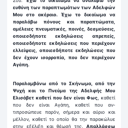
Σου.
Έχω το δικαίωμα να ­αναλάβω την
ευθύνη των παραπτωμάτων των Αδελφών
Μου στο ακέ­ραιο. Έχω το δικαίωμα να
παραλάβω πό­νους και παραπτώ­ματα,
αμέλειες πνευματικές, ποι­νές, δε­­σμεύσεις,
οποιεσ­δήποτε εκδηλώσεις ­απρε­πείς,
οποιεσδήποτε εκδηλώσεις που περιέχουν
ελ­­λεί­ψεις, οποιεσδήποτε εκδηλώσεις που
δεν έχουν ισορ­ρο­­πία, που δεν περιέχουν
Αγάπη.
Παραλαμβάνω από το Σκήνωμα, από την
Ψυχή και το Πνεύμα της Αδελφής Μου
Ελισάβετ καθετί που δεν είναι Φως,
καθετί
που δεν είναι Αγάπη, καθετί που αν­
τιπροσώπευε παρόν, σήμερα και αύριο και
μέλλον, καθετί το οποίο θα την παρακώλυε
στην εξέλιξη και θέωσή της.
Απαλλάσσω