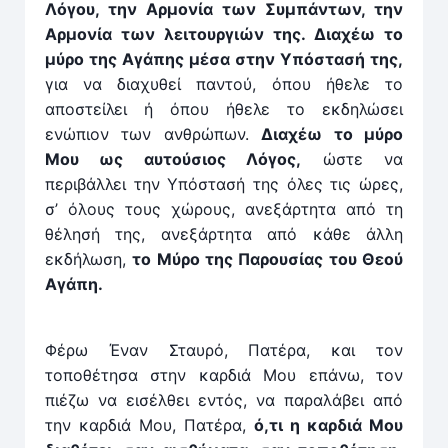
Λόγου, την Αρμονία των Συμπάν­των, την
Αρμονία των λειτουργιών της. Διαχέω το
μύρο της Αγάπης μέσα στην Υπόστασή της,
για να διαχυθεί παν­τού, όπου ήθελε το
αποστείλει ή όπου ήθελε το εκδηλώσει
ενώπιον των ανθρώπων.
­Διαχέω το μύρο
Μου ως αυτούσιος Λόγος,
ώστε να
περιβάλλει την Υπόστασή της όλες τις ώρες,
σ’ όλους τους χώρους, ανεξάρτητα από τη
θέλησή της, ανεξάρτητα από κάθε άλλη
εκδήλωση,
το Μύρο της Παρουσίας του Θεού
Αγάπη.
Φέρω Έναν Σταυρό, Πατέρα, και τον
τοποθέτησα στην καρδιά Μου επάνω, τον
πιέζω να εισέλθει εν­τός, να παραλάβει από
την καρδιά Μου, Πατέρα,
ό,τι η καρδιά Μου