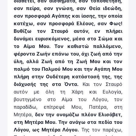
διαθέτει, σαν αισθήματα, σαν τοποθέτηση,
σαν πείρα, σαν γνώση, σαν Θεία ιδεώδη,
σαν προσφορά Αγάπης και ίασης, την οποία
κατέχω, σαν προσφορά Ελέους, σαν Φως!
Βυθίζω τον Σταυρό αυτόν, εν πλήρει
δυνάμει ευρισκόμενος, μέσα στο Σώμα και
το Αίμα Μου. Τον καθιστώ παλλόμενο,
φέρον­τα Ζωήν επάνω του, όχι ζωή από την
ύλη, αλλά Ζωή από τη Ζωή Μου και τον
παλμό του Παλμού Μου και την Αγάπη Μου
πλήρη στην Ουδέτερη κατάστασή της, της
διάχυσής της στα Όν­τα.
Και τον Σταυρό
αυτόν με όλη τη Χάρη και Ευλογία,
βουτηγμένο στο Αίμα του Λόγου, τον
παραδίδω, επίτρεψέ Μου, Πατέρα, στη
Μητέρα,
δεν την ονομάζω πλέον Ελισάβετ,
στη Μητέρα Μου. Την ανάγω στα πεδία του
Λόγου, ως Μητέρα Λόγου.
Της τον παρέχω,