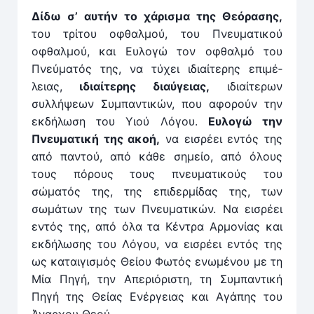
Δίδω σ’ αυτήν το χάρισμα της Θεόρασης,
του τρίτου οφθαλμού, του Πνευματικού
οφθαλμού, και Ευλογώ τον οφθαλμό του
Πνεύματός της, να τύχει ιδιαίτερης επι­μέ­
λειας,
ιδιαίτερης διαύγειας,
ιδιαίτερων
συλλήψεων Συμπαν­τικών, που αφορούν την
εκδήλωση του Υιού Λόγου.
Ευλογώ την
Πνευματική της ακοή,
να εισρέει εν­τός της
από παν­τού, από κάθε σημείο, από όλους
τους πόρους τους πνευματικούς του
σώματός της, της επιδερμίδας της, των
σωμάτων της των Πνευματικών. Να ­εισρέει
εν­τός της, από όλα τα Κέν­τρα Αρμονίας και
εκδήλωσης του Λόγου, να εισρέει εν­τός της
ως καταιγισμός Θείου Φωτός ενωμένου με τη
Μία Πηγή, την Απεριόριστη, τη Συμπαν­τική
Πηγή της Θείας Ενέργειας και Αγάπης του