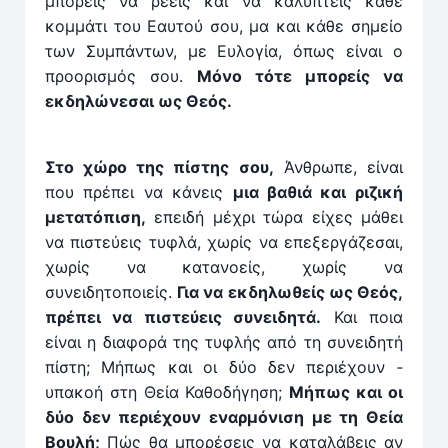
μπορείς να ρέεις και να καλύπτεις κάθε
κομμάτι του Εαυτού σου, μα και κάθε σημείο
των Συμπάντων, με Ευλογία, όπως ­είναι ο
προορι­σμός σου.
Μόνο τότε μπορείς να
εκδηλώνεσαι ως Θεός.
Στο χώρο της πίστης σου,
Άνθρωπε, είναι
που πρέπει να κάνεις
μια βαθιά και ριζική
μετατόπιση,
επειδή μέχρι τώρα είχες μάθει
να πιστεύεις τυφλά, χωρίς να επεξεργάζεσαι,
χωρίς να κατανοείς, χωρίς να
συνειδητοποιείς.
Για να εκδηλωθείς ως Θεός,
πρέπει να πιστεύεις συνειδητά.
Και ποια
είναι η διαφορά της τυφλής από τη συνειδητή
πίστη; Μήπως και οι δύο δεν περιέχουν ­
υπακοή στη Θεία Καθοδή­γηση;
Μήπως και οι
δύο δεν περιέχουν εναρμόνιση με τη Θεία
Βουλή;
Πώς θα μπορέσεις να καταλάβεις αν