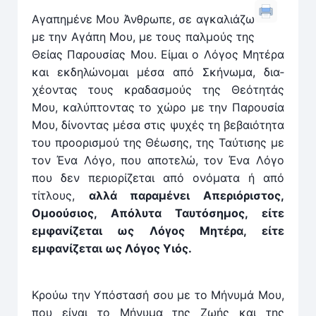
Αγαπημένε Μου Άνθρωπε, σε αγκαλιάζω
με την ­Αγάπη Μου, με τους παλμούς της
Θείας Παρουσίας Μου. Είμαι ο Λόγος Μητέρα
και εκδηλώνομαι μέσα από Σκήνωμα, δια­
χέοντας τους κραδασμούς της Θεότητάς
Μου, καλύπτον­τας το χώρο με την Παρουσία
Μου, δίνοντας μέσα στις ψυχές τη βεβαιότητα
του προορισμού της Θέωσης, της Ταύτισης με
τον Ένα Λόγο, που αποτελώ, τον Ένα Λόγο
που δεν περιορίζεται από ονόματα ή από
τίτλους,
αλλά παραμένει Απεριόριστος,
Ομοούσιος, Απόλυτα Ταυ­τόση­μος, είτε
εμφανίζεται ως Λόγος Μητέρα, είτε
εμφανίζεται ως Λόγος Υιός.
Κρούω την Υπόστασή σου με το Μήνυμά Μου,
που ­είναι το Μήνυμα της Ζωής και της