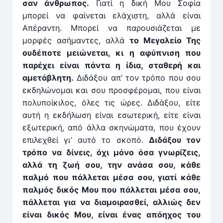
σαν άνθρωπος.
Γιατί η δική Μου Σοφία
μπορεί να φαίνεται ελάχιστη, αλλά είναι
Απέραντη. Μπορεί να παρουσιά­ζεται με
μορφές ασήμαντες, αλλά
το Μεγαλείο Της
ου­δέ­­ποτε μειώνεται, κι η αφύπνιση που
παρέχει είναι πάντα η ίδια, σταθερή και
αμετάβλητη.
Διδάξου απ’ τον τρόπο που σου
εκδηλώνομαι και σου προσφέρομαι, που είναι
πολυποίκι­λος, όλες τις ώρες. Διδάξου, είτε
αυτή η εκδήλωση είναι εσωτερική, είτε είναι
εξωτερική, από άλλα σκηνώματα, που έχουν
επιλεχθεί γι’ αυτό το σκοπό.
Διδάξου τον
τρόπο να δίνεις, όχι μόνο όσα γνωρίζεις,
αλλά τη ζωή σου, την ανάσα σου, κάθε
παλμό που πάλλεται μέσα σου, γιατί κάθε
παλμός δικός Μου που πάλλεται μέσα σου,
πάλλεται για να διαμοιρασθεί, αλλιώς δεν
είναι δικός Μου, είναι ένας απόηχος του