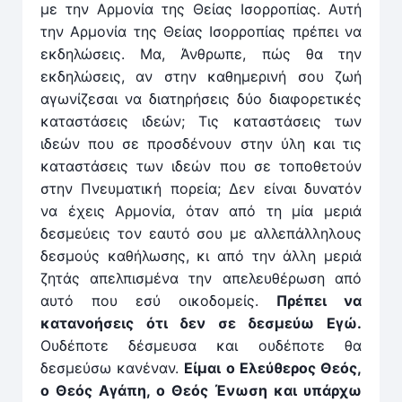
με την Αρμονία της Θείας Ισορροπίας. Αυτή
την Αρμο­νία της Θείας Ισορροπίας πρέ­πει να
εκδηλώσεις. Μα, Άν­θρωπε, πώς θα την
εκδηλώσεις, αν στην καθημερινή σου ζωή
αγωνίζεσαι να διατηρήσεις δύο διαφορετικές
καταστάσεις ιδεών; Τις καταστάσεις των
ιδεών που σε προσ­δένουν στην ύλη και τις
καταστάσεις των ιδεών που σε το­ποθετούν
στην Πνευματική πορεία; Δεν είναι δυνατόν
να έχεις Αρμονία, όταν από τη μία μεριά
δεσμεύεις τον εαυτό σου με αλλεπάλληλους
δεσμούς καθήλωσης, κι από την άλλη μεριά
ζητάς απελπισμένα την απελευθέρωση από
αυτό που εσύ οικοδομείς.
Πρέπει να
κατανοήσεις ότι δεν σε δεσμεύω Εγώ.
Ουδέποτε δέσμευσα και ουδέποτε θα
δεσμεύσω κανέναν.
Είμαι ο Ελεύθερος Θεός,
ο Θεός Αγάπη, ο Θεός Ένωση και υπάρχω