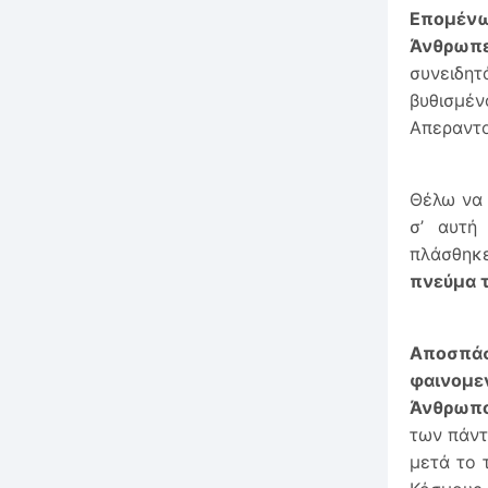
Επομένω
Άνθρωπε
συνειδη
βυθισμέ
Απεραντο
Θέλω να
σ’ αυτή
πλάσθηκε
πνεύμα τ
Αποσπά
φαινομε
Άνθρωπο
των πάντ
μετά το 