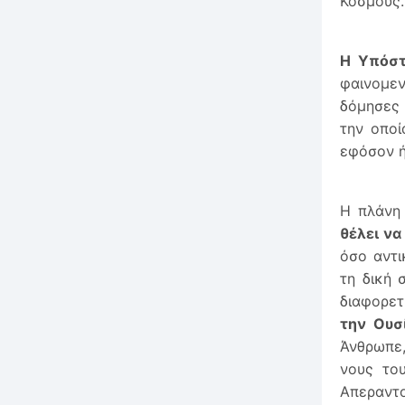
Κόσμους.
Η Υπόστ
φαινομεν
δόμησες 
την οποί
εφόσον ή
Η πλάνη 
θέλει να
όσο αντι
τη δική 
διαφορετ
την Ουσί
Άνθρωπε,
νους το
Απεραντο