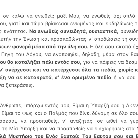
 σε καλώ να ενωθείς μαζί Μου, να ενωθείς όχι απλά 
ου, γιατί και τώρα βρίσκεσαι ενωμένος και εκδηλώνεις τ
ς ενότητας.
Να ενωθείς συνειδητά, ουσιαστικά,
συνειδ
αυτήν την Ένωση και προσπαθώντας ν’ αποδώσεις τη συ
σεων
φανερά μέσα από την ύλη σου.
Η ύλη σου σκοπό έχ
Πηγή του Λόγου, να ενοποιηθεί, δηλαδή, μέσα στον Ε
ου θα καταλήξει πάλι εντός σου,
για να πάψεις να δεσμε
ν’ ανέρχεσαι και να κατέρχεσαι όλα τα πεδία, χωρίς 
ξη να σε κατακρατά, σ’ ένα ορισμένο πεδίο
ή να σου 
να ξεπεράσεις.
 Άνθρωπε, υπάρχω εντός σου, Είμαι η Ύπαρξή σου η Ακέν
, Είμαι το Φως και ο Παλμός που δίνει δύναμη σε όλο σου
σσεσαι, να προσπαθείς, ν’ αναζητάς, σε ωθεί να γυρ
 τη Μία Ύπαρξη και να προσπαθείς να εισχωρήσεις στα Μ
λά Μυστήρια του Ενός Εαυτού: Του Εαυτού σου και Ε