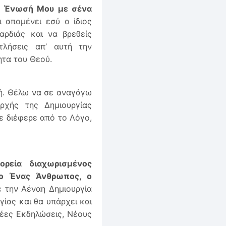
ν Ένωσή Μου με σένα
 απομένει εσύ ο ίδιος
αρδιάς και να βρεθείς
λήσεις απ’ αυτή την
τα του Θεού.
ή. Θέλω να σε αναγάγω
χής της Δημιουργίας
ε διέφερε από το Λόγο,
ρεία διαχωρισμένος
 ο Ένας Άνθρωπος, ο
ε την Αέναη Δημιουργία
ίας και θα υπάρχει και
 νέες Εκδηλώσεις, Νέους