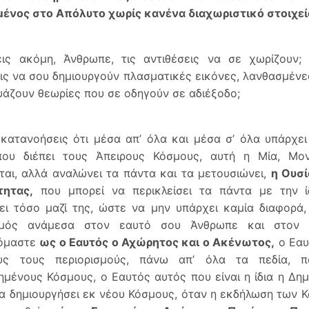
ένος στο Απόλυτο χωρίς κανένα διαχωριστικό στοιχεί
εις ακόμη, Άνθρωπε, τις αντιθέσεις να σε χωρίζουν;
ις να σου δημιουργούν πλασματικές εικόνες, λανθασμένες
άζουν θεωρίες που σε οδηγούν σε αδιέξοδο;
κατανοήσεις ότι μέσα απ’ όλα και μέσα σ’ όλα υπάρχε
ου διέπει τους Άπειρους Κόσμους, αυτή η Μία, Μο
ται, αλλά αναλώνει τα πάντα και τα μετουσιώνει,
η Ουσί
τητας,
που μπορεί να περικλείσει τα πάντα με την ί
ει τόσο μαζί της, ώστε να μην υπάρχει καμία διαφορά
σμός ανάμεσα στον εαυτό σου Άνθρωπε και στον
όμαστε
ως ο Εαυτός ο Αχώρητος και ο Ακένωτος,
ο Εαυ
υς τους περιορισμούς, πάνω απ’ όλα τα πεδία, 
ημένους Κόσμους, ο Εαυτός αυτός που είναι η ίδια η Δημ
α δημιουργήσει εκ νέου Κόσμους, όταν η εκδήλωση των 