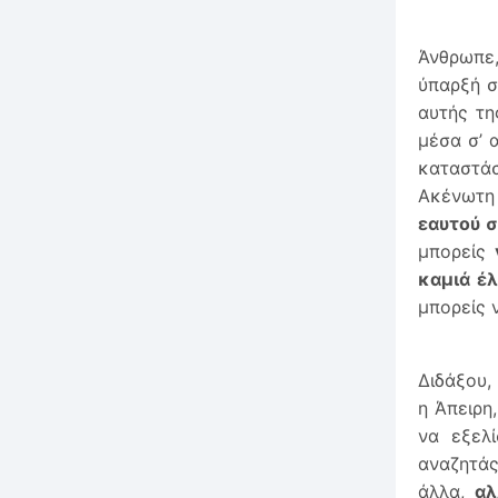
Άνθρωπε,
ύπαρξή σ
αυτής τη
μέσα σ’ 
καταστά
Ακένωτη 
εαυτού σ
μπορείς
καμιά έλ
μπορείς 
Διδάξου,
η Άπειρη
να εξελί
αναζητάς
άλλα,
αλ