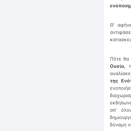
ενοποιημ
Θ’ αφήν
αντιφάσε
κατασκευ
Πότε θα 
Ουσία,
π
αναλίσκε
της Ενό
ενοποιήσ
διαχωρι
εκδηλων
απ’ όλο
δημιουργ
δύναμη ν