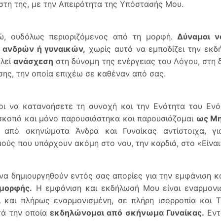
ίστη της, με την Απειρότητα της Υπόστασής Μου.
γώ, ουδόλως περιοριζόμενος από τη μορφή.
Δύναμαι 
 ανδρών ή γυναικών,
χωρίς αυτό να εμποδίζει την εκδ
αλεί
ανάσχεση
στη δύναμη της ενέργειας του Λόγου, στη 
σης, την οποία επιχέω σε καθέναν από σας.
ι να κατανοήσετε τη συνοχή και την Ενότητα του Ενός
σκοπό και μόνο παρουσιάστηκα και παρουσιάζομαι
ως Μη
από σκηνώματα Άνδρα και Γυναίκας αντίστοιχα, γι
μούς που υπάρχουν ακόμη στο νου, την καρδιά, στο «Είναι
να δημιουργηθούν εντός σας απορίες για την εμφάνιση 
 μορφής.
Η εμφάνιση και εκδήλωσή Μου είναι εναρμονι
ι και πλήρως εναρμονισμένη, σε πλήρη ισορροπία και 
τά την οποία
εκδηλώνομαι από σκήνωμα Γυναίκας.
Εντ