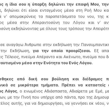
ς η ίδια σου η ύπαρξη δηλώνει την επαφή Μου, τη
,
δηλώνει ότι είσαι ενταγμένος μέσα στη Ροή Μου και
τά ν’ απομακρύνεις τα παραπετάσματα του νου, της κ
νος μέσα στην Απεραντοσύνη του Λόγου και ν’ αντ
σύνη εκδηλώνοντας με όλους τους τρόπους την Απειρότη
 σε αναγάγω Άνθρωπε στην εκδήλωση την Πανσυμπαντικ
 την Εκδήλωση,
για την οποία προορίζεσαι.
Εξ απαρ
ς Τέλειος, πνεύμα Απέραντο και Ακένωτο, πνεύμα που δ
αυτισμένο μέσα στην Ενότητα του Ενός Λόγου.
σθηκες από δική σου βούληση και διέδραμες πο
νικά σε μικρότερα τμήματα. Πρέπει να καταστείς
ς Λόγος
, ο ενωμένος Αδιάσπαστα, Αδιαίρετα με Εμέ, μ
ων, με την Πνοή που υπήρχε από πάντα, προ της Δημιουργ
τέλος αυτής, για να δημιουργήσει, να γεννήσει εκ νέου,