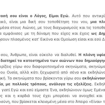
ασή σου είναι ο Λόγος, Είμαι Εγώ.
Αυτό που αντικρίζ
ικό, είναι μια δική σου τοποθέτηση του νου,
μια πλ
μέσα στους Αιώνες, με τους διαχωρισμούς και τις τοποθε
α εμφάνισες με τη δύναμη που είχες και έχεις
ως Δημ
σουν πλασμένος κατ’ Εικόνα και Ομοίωση είσαι και εσύ Δ
σου, Άνθρωπε, είναι εύκολο να διαλυθεί.
Η πλάνη υφίσ
 διατηρεί τα κατεστημένα των αιώνων που δημιούργη
κρίζεις γύρω σου διαφοροποιημένα σκηνώματα, σκηνώμ
σου Ουσία, αλλά κάτι ξεχωριστό από σένα και εκδηλών
ική. Τα σκηνώματα που βρίσκονται γύρω σου
εκδηλώνουν
α, με πολλούς τρόπους, ανάλογα τις εξελίξεις.
Εκδηλ
 γιατί Εγώ και εσύ είμαστε Ένα, εκδηλώνουν όμως Εμέν
υς και η καρδιά τους έχει μπορέσει να ανοιχθεί και
σύνη, που βρίσκεται κλεισμένη μέσα στο Άπειρο «Είναι» 