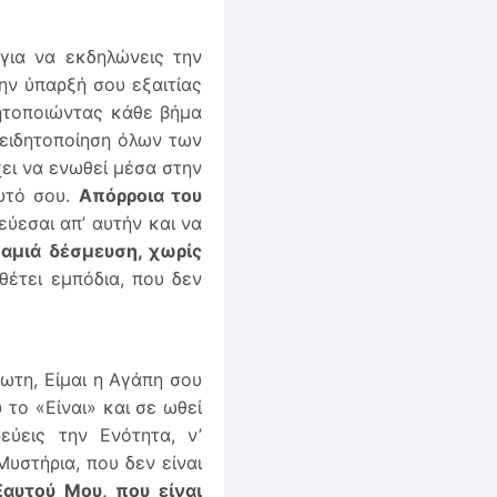
για να εκδηλώνεις την
ην ύπαρξή σου εξαιτίας
ητοποιώντας κάθε βήμα
νειδητοποίηση όλων των
ει να ενωθεί μέσα στην
αυτό σου.
Απόρροια του
ύεσαι απ’ αυτήν και να
καμιά δέσμευση, χωρίς
θέτει εμπόδια, που δεν
ωτη, Είμαι η Αγάπη σου
 το «Είναι» και σε ωθεί
εύεις την Ενότητα, ν’
υστήρια, που δεν είναι
αυτού Μου, που είναι