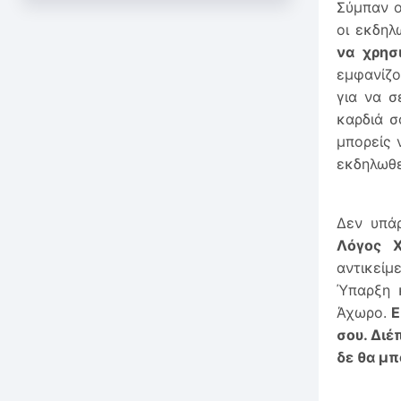
Σύμπαν ο
οι εκδηλ
να χρησ
εμφανίζο
για να σ
καρδιά σ
μπορείς 
εκδηλωθε
Δεν υπά
Λόγος Χ
αντικεί
Ύπαρξη 
Άχωρο.
Ε
σου. Διέ
δε θα μπ