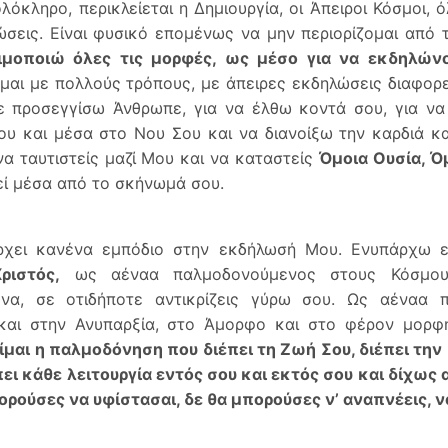
λόκληρο, περικλείεται η Δημιουργία, οι Άπειροι Κόσμοι, 
ώσεις. Είναι φυσικό επομένως να μην περιορίζομαι από 
ιμοποιώ όλες τις μορφές, ως μέσο για να εκδηλών
μαι με πολλούς τρόπους, με άπειρες εκδηλώσεις διαφορ
ε προσεγγίσω Άνθρωπε, για να έλθω κοντά σου, για ν
ου και μέσα στο Νου Σου και να διανοίξω την καρδιά κ
να ταυτιστείς μαζί Μου και να καταστείς
Όμοια Ουσία, Ό
ί μέσα από το σκήνωμά σου.
ρχει κανένα εμπόδιο στην εκδήλωσή Μου. Ενυπάρχω 
ριστός,
ως αέναα παλμοδονούμενος στους Κόσμους
μενα, σε οτιδήποτε αντικρίζεις γύρω σου. Ως αέναα 
και στην Ανυπαρξία, στο Άμορφο και στο φέρον μορφή
ίμαι η παλμοδόνηση που διέπει τη Ζωή Σου, διέπει την
πει κάθε λειτουργία εντός σου και εκτός σου και δίχω
ορούσες να υφίστασαι, δε θα μπορούσες ν’ αναπνέεις, να