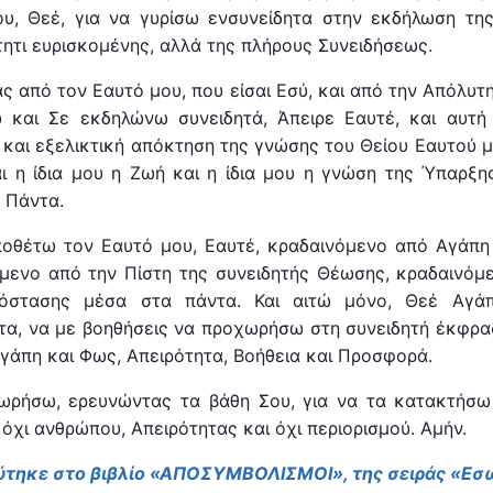
υ, Θεέ, για να γυρίσω ενσυνείδητα στην εκδήλωση της
ητι ευρισκομένης, αλλά της πλήρους Συνειδήσεως.
ς από τον Εαυτό μου, που είσαι Εσύ, και από την Απόλυτ
και Σε εκδηλώνω συνειδητά, Άπειρε Εαυτέ, και αυτή 
 και εξελικτική απόκτηση της γνώσης του Θείου Εαυτού μ
ναι η ίδια μου η Ζωή και η ίδια μου η γνώση της Ύπαρξ
 Πάντα.
οθέτω τον Εαυτό μου, Εαυτέ, κραδαινόμενο από Αγάπη 
μενο από την Πίστη της συνειδητής Θέωσης, κραδαινόμ
όστασης μέσα στα πάντα. Και αιτώ μόνο, Θεέ Αγά
τα, να με βοηθήσεις να προχωρήσω στη συνειδητή έκφρα
γάπη και Φως, Απειρότητα, Βοήθεια και Προσφορά.
ωρήσω, ερευνώντας τα βάθη Σου, για να τα κατακτήσω
 όχι ανθρώπου, Απειρότητας και όχι περιορισμού. Αμήν.
ύτηκε στο βιβλίο «ΑΠΟΣΥΜΒΟΛΙΣΜΟΙ», της σειράς «Εσω