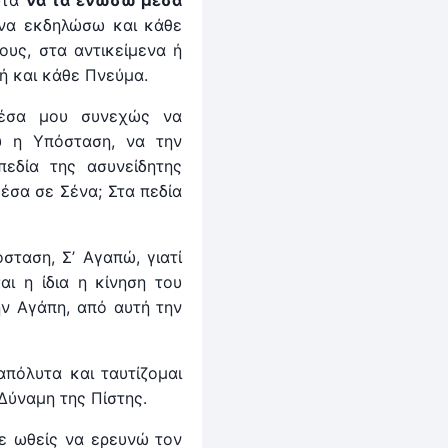
υτά
να τα ενώσω μέσα
να εκδηλώσω και κάθε
ους, στα αντικείμενα ή
ή και κάθε Πνεύμα.
μέσα μου συνεχώς να
υ η Υπόσταση, να την
πεδία της ασυνείδητης
έσα σε Σένα; Στα πεδία
όσταση, Σ’ Αγαπώ, γιατί
αι η ίδια η κίνηση του
την Αγάπη, από αυτή την
απόλυτα και ταυτίζομαι
 Δύναμη της Πίστης.
ε ωθείς να ερευνώ τον