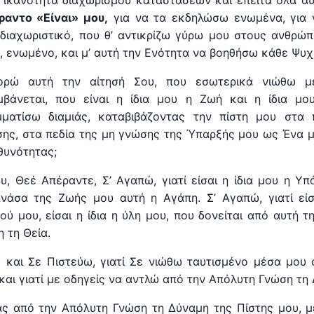
, ικανότητα διαχωρισμού καταστάσεων και έπειτα όλα α
ραντο «Είναι» μου,
για να τα εκδηλώσω ενωμένα, για 
 διαχωριστικό, που θ’ αντικρίζω γύρω μου στους ανθρώπ
, ενωμένο, και μ’ αυτή την Ενότητα να βοηθήσω κάθε Ψυχ
ρώ αυτή την αίτησή Σου, που εσωτερικά νιώθω 
μβάνεται, που είναι η ίδια μου η Ζωή και η ίδια μο
μματίσω διαμιάς, καταβιβάζοντας την πίστη μου στα 
ης, στα πεδία της μη γνώσης της Ύπαρξής μου ως Ένα μ
θυνότητας;
υ, Θεέ Απέραντε, Σ’ Αγαπώ, γιατί είσαι η ίδια μου η Υπ
ανάσα της Ζωής μου αυτή η Αγάπη. Σ’ Αγαπώ, γιατί είσ
ού μου, είσαι η ίδια η ύλη μου, που δονείται από αυτή 
 τη Θεία.
 και Σε Πιστεύω, γιατί Σε νιώθω ταυτισμένο μέσα μου 
 και γιατί με οδηγείς να αντλώ από την Απόλυτη Γνώση τη
ς από την Απόλυτη Γνώση τη Δύναμη της Πίστης μου, μ