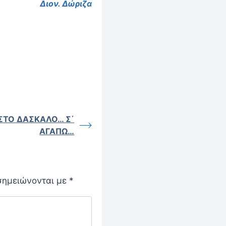
Διον. Δώριζα
ΣΤΟ ΔΑΣΚΑΛΟ… Σ΄
ΑΓΑΠΩ…
σημειώνονται με
*