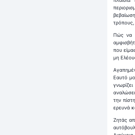
πλαίσια
περιορισ
βεβαίωση
τρόπους,
Πώς να 
αμφισβήτ
που είμα
μη Ελέου
Αγαπημέ
Εαυτό μο
γνωρίζε
αναλώσει
την πίστ
ερευνά κ
Ζητάς απ
αυτόβουλ