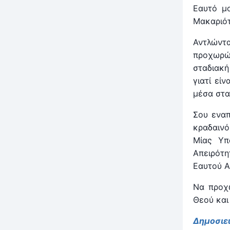
Εαυτό μο
Μακαριότ
Αντλώντα
προχωρώ 
σταδιακή
γιατί εί
μέσα στα
Σου εναπ
κραδαινό
Μίας Υπ
Απειρότη
Εαυτού Α
Να προχ
Θεού και
Δημοσιε