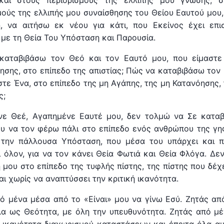
 και στους περιορισμούς της ελλιπής μου γνώσης, σ
μούς της ελλιπής μου συναίσθησης του Θείου Εαυτού μου,
, να αιτήσω εκ νέου για κάτι, που Εκείνος έχει επι
 με τη Θεία Του Υπόσταση και Παρουσία.
καταβιβάσω τον Θεό και τον Εαυτό μου, που είμαστε 
ησης, στο επίπεδο της απιστίας; Πώς να καταβιβάσω τον 
στε Ένα, στο επίπεδο της μη Αγάπης, της μη Κατανόησης,
ς;
νε Θεέ, Αγαπημένε Εαυτέ μου, δεν τολμώ να Σε καταβ
υ να τον φέρω πάλι στο επίπεδο ενός ανθρώπου της γης
ι την πάλλουσα Υπόσταση, που μέσα του υπάρχει και 
 όλον, για να τον κάνει Θεία Φωτιά και Θεία Φλόγα. Δ
η μου στο επίπεδο της τυφλής πίστης, της πίστης που δέχ
αι χωρίς να αναπτύσσει την κριτική ικανότητα.
ό μένα μέσα από το «Είναι» μου να γίνω Εσύ. Ζητάς α
α ως Θεότητα, με όλη την υπευθυνότητα. Ζητάς από μέ