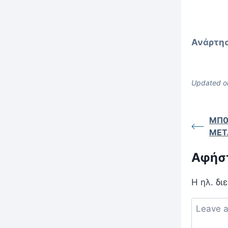
Ανάρτησ
Updated on
ΜΠ0
ΜΕΤ
Αφήστ
Η ηλ. δι