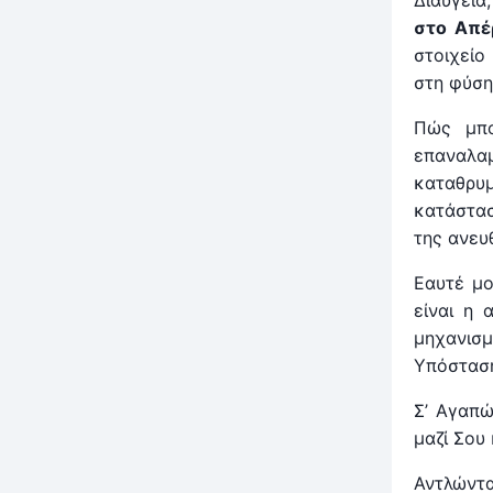
Διαύγεια
στο Απέ
στοιχείο
στη φύση
Πώς μπο
επαναλα
καταθρυ
κατάστασ
της ανευ
Εαυτέ μο
είναι η 
μηχανισμ
Υπόσταση
Σ’ Αγαπώ
μαζί Σου
Αντλώντα