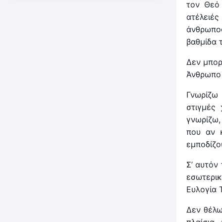
τον Θεό
ατέλειέ
άνθρωπο
βαθμίδα τ
Δεν μπορ
Άνθρωπο κ
Γνωρίζω 
στιγμές
γνωρίζω,
που αν 
εμποδίζου
Σ’ αυτόν
εσωτερικ
Ευλογία 
Δεν θέλω