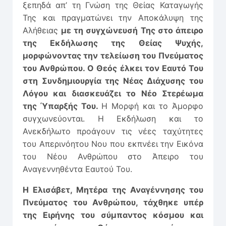
ξεπηδά απ’ τη Γνώση της Θείας Καταγωγής
Της και πραγματώνει την Αποκάλυψη της
Αλήθειας
με τη συγχώνευσή Της στο άπειρο
της Εκδήλωσης της Θείας Ψυχής,
μορφώνοντας την τελείωση του Πνεύματος
του Ανθρώπου. Ο Θεός έλκει τον Εαυτό Του
στη Συνδημιουργία της Νέας Διάχυσης του
Λόγου και διασκευάζει το Νέο Στερέωμα
της Ύπαρξής Του.
Η Μορφή και το Άμορφο
συγχωνεύονται. Η Εκδήλωση και το
Ανεκδήλωτο προάγουν τις νέες ταχύτητες
του Απερινόητου Νου που εκπνέει την Εικόνα
του Νέου Ανθρώπου στο Άπειρο του
Αναγεννηθέντα Εαυτού Του.
Η Ελισάβετ, Μητέρα της Αναγέννησης του
Πνεύματος του Ανθρώ­που, τάχθηκε υπέρ
της Ειρήνης του σύμπαντος κόσμου και