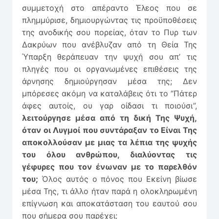
συμμετοχή στο απέραντο Έλεος που σε
πλημμύρισε, δημιουργώντας τις προϋποθέσεις
της ανοδικής σου πορείας, όταν το Πυρ των
Δακρύων που ανέβλυζαν από τη Θεία Της
Ύπαρξη θεράπευαν την ψυχή σου απ’ τις
πληγές που οι οργανωμένες επιθέσεις της
άρνησης δημιούργησαν μέσα της; Δεν
μπόρεσες ακόμη να καταλάβεις ότι το “Πάτερ
άφες αυτοίς, ου γαρ οίδασι τι ποιούσι”,
λειτούργησε μέσα από τη δική Της Ψυχή,
όταν οι Λυγμοί που συντάραξαν το Είναι Της
αποκολλούσαν με μιας τα λέπια της ψυχής
του όλου ανθρώπου, διαλύοντας τις
γέφυρες που τον ένωναν με το παρελθόν
του;
Όλος αυτός ο πόνος που Εκείνη βίωσε
μέσα Της, τι άλλο ήταν παρά η ολοκληρωμένη
επίγνωση και αποκατάσταση του εαυτού σου
που σήμερα σου παρέχει;