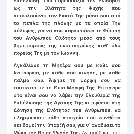
Εκδήλωση. Σου παρουσιάζω την Ελισάβετ
ως την Ολότητα της Ψυχής που
αποφλοιώνει τον Εαυτό Της μέσα σου από
τα πέπλα της πλάνης με τα οποία Την
κάλυψες, για να σου παρουσιάσει τη Θέωση
του Ανθρώπου Ολότητα μέσα από τους
βηματισμούς της ενο­ποιημένης καθ’ όλα
πορείας Της με τον Ιωάννη.
Αγκάλιασε τη Μητέρα σου με κάθε σου
λειτουργία, με κάθε σου κίνηση, με κάθε
παλμό σου. Άφησε τη μορφή σου να
ταυτιστεί με τη Θεία Μορφή Της. Επίτρεψε
στο είναι σου να λάβει την Ελευθερία της
Εκδήλω­σης της Αγάπης Της κι αφέσου στη
Δόνηση της Ενότητας του Ανθρώ­που, να
πλημμυρίσει κάθε στοιχείο που συνθέτει
και δομεί την ύπαρξή σου, για ν’ αναδύσει το
Μύρο της Θείας Ψυχής Της.
Αν τιμήθηκε από