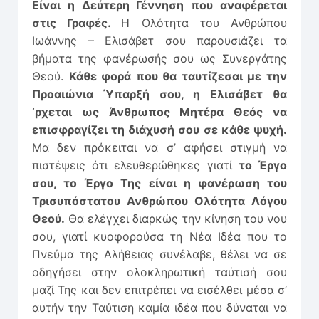
Είναι η Δεύτερη Γέννηση που αναφέρεται
στις Γραφές.
Η Ολότητα του Ανθρώπου
Ιωάννης – Ελισάβετ σου παρουσιάζει τα
βήματα της φανέρωσής σου ως Συνεργάτης
Θεού.
Κάθε φορά που θα ταυτίζεσαι με την
Προαιώνια Ύπαρξή σου, η Ελισάβετ θα
‘ρχεται ως Άνθρωπος Μητέρα Θεός να
επισφραγίζει τη διάχυσή σου σε κάθε ψυχή.
Μα δεν πρόκειται να σ’ αφήσει στιγμή να
πιστέψεις ότι ελευθερώθηκες γιατί
το Έργο
σου, το Έργο Της είναι η φανέρωση του
Τρισυπόστατου Ανθρώπου Ολότητα Λόγου
Θεού.
Θα ελέγχει διαρκώς την κίνηση του νου
σου, γιατί κυοφορούσα τη Νέα Ιδέα που το
Πνεύμα της Αλήθειας συνέλαβε, θέλει να σε
οδηγήσει στην ολοκληρωτική ταύτισή σου
μαζί Της και δεν επιτρέπει να εισέλθει μέσα σ’
αυτήν την Ταύτιση καμία ιδέα που δύναται να