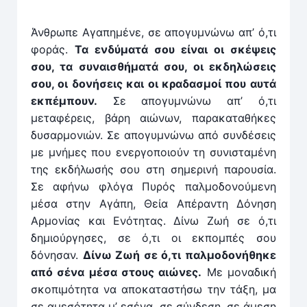
Άνθρωπε Αγαπημένε, σε απογυμνώνω απ’ ό,τι
φοράς.
Τα ενδύματά σου είναι οι σκέψεις
σου, τα συναισθήματά σου, οι εκδηλώσεις
σου, οι δονήσεις και οι κραδασμοί που αυτά
εκπέμπουν.
Σε απογυμνώνω απ’ ό,τι
μεταφέρεις, βάρη αιώνων, παρακαταθήκες
δυσαρμονιών. Σε απογυμνώνω από συνδέσεις
με μνήμες που ενεργοποιούν τη συνισταμένη
της εκδήλωσής σου στη σημερινή παρουσία.
Σε αφήνω φλόγα Πυρός παλμοδονούμενη
μέσα στην Αγάπη, Θεία Απέραντη Δόνηση
Αρμονίας και Ενότητας. Δίνω Ζωή σε ό,τι
δημιούργησες, σε ό,τι οι εκπομπές σου
δόνησαν.
Δίνω Ζωή σε ό,τι παλμοδονήθηκε
από σένα μέσα στους αιώνες.
Με μοναδική
σκοπιμότητα να αποκαταστήσω την τάξη, μα
σε αμεσότητα μ’ εσένα, σε σύνδεση, σε άμεση