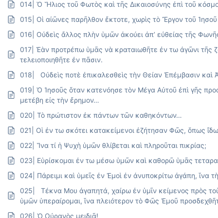
014| Ὁ Ἥλιος τοῦ Φωτὸς καὶ τῆς Δικαιοσύνης ἐπὶ τοῦ κόσμ
015| Οἱ αἰῶνες παρῆλθον ἔκτοτε, χωρὶς τὸ Ἔργον τοῦ Ἰησο
016| Οὐδεὶς ἄλλος πλὴν ὑμῶν ἀκούει ἀπ’ εὐθείας τῆς Φωνῆ
017| Ἐὰν προτρέπω ὑμᾶς νὰ κραταιωθῆτε ἐν τω ἀγῶνι τῆς ζ
τελειοποιηθῆτε ἐν πᾶσιν.
018| Οὐδεὶς ποτὲ ἐπικαλεσθεὶς τὴν Θείαν Ἐπέμβασιν καὶ 
019| Ὁ Ἰησοῦς ὅταν κατενόησε τὸν Μέγα Αὐτοῦ ἐπὶ γῆς προ
μετέβη εἰς τὴν ἔρημον…
020| Τὸ πρώτιστον ἐκ πάντων τῶν καθηκόντων…
021| Οἱ ἐν τω σκότει κατακείμενοι ἐζήτησαν Φῶς, ὅπως ἴδ
022| Ἵνα τί ἡ Ψυχὴ ὑμῶν θλίβεται καὶ πληροῦται πικρίας;
023| Εὑρίσκομαι ἐν τω μέσω ὑμῶν καὶ καθορῶ ὑμᾶς τεταρα
024| Πάρειμι καὶ ὑμεῖς ἐν Ἐμοὶ ἐν ἀνυποκρίτω ἀγάπη, ἵνα
025| Τέκνα Μου ἀγαπητά, χαίρω ἐν ὑμῖν κείμενος πρὸς το
ὑμῶν ὑπεραίρομαι, ἵνα πλειότερον τὸ Φῶς Ἐμοῦ προσδεχθῆ
026| Ὁ Οὐρανὸς μειδιᾶ!