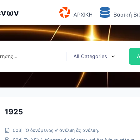
ένων
ΑΡΧΙΚΗ
Βασική Βι
1925
003| Ὁ δυνάμενος ν’ ἀνέλθη ἂς ἀνέλθη.
004| Ἐγώ Εἰμί. Ἀβυσσος ἐν ἀβύσσω καὶ Ἀρχὴ ἄνευ τέλους.