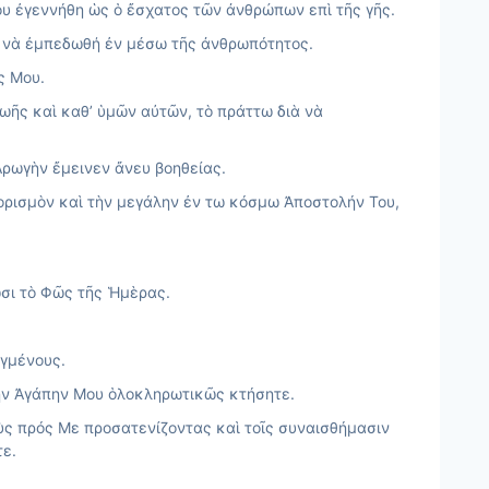
ου ἐγεννήθη ὡς ὁ ἔσχατος τῶν ἀνθρώπων επὶ τῆς γῆς.
ῦ νὰ ἐμπεδωθή ἐν μέσω τῆς ἀνθρωπότητος.
ς Μου.
ωῆς καὶ καθ’ ὑμῶν αὐτῶν, τὸ πράττω διὰ νὰ
Ἀρωγὴν ἔμεινεν ἄνευ βοηθείας.
ορισμὸν καὶ τὴν μεγάλην ἐν τω κόσμω Ἀποστολήν Του,
ωσι τὸ Φῶς τῆς Ἡμὲρας.
γμένους.
 τὴν Ἀγάπην Μου ὁλοκληρωτικῶς κτήσητε.
ὺς πρός Με προσατενίζοντας καὶ τοῖς συναισθήμασιν
τε.