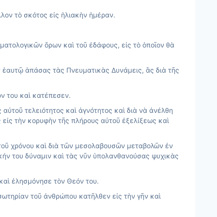
λον τὸ σκότος εἰς ἡλιακὴν ἡμέραν.
ατολογικῶν ὅρων καὶ τοῦ ἐδάφους, εἰς τὸ ὁποῖον θὰ
 ἑαυτῷ ἁπάσας τὰς Πνευματικὰς Δυνάμεις, ἃς διὰ τῆς
όν του καὶ κατέπεσεν.
αὐτοῦ τελειότητος καὶ ἀγνότητος καὶ διὰ νὰ ἀνέλθη
 εἰς τὴν κορυφὴν τῆς πλήρους αὐτοῦ ἐξελίξεως καὶ
τοῦ χρόνου καὶ διὰ τῶν μεσολαβουσῶν μεταβολῶν ἐν
τικήν του δύναμιν καὶ τὰς νῦν ὑπολανθανούσας ψυχικὰς
καὶ ἐλησμόνησε τὸν Θεόν του.
ωτηρίαν τοῦ ἀνθρώπου κατῆλθεν εἰς τὴν γῆν καὶ