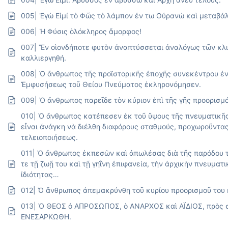
005| Ἐγὼ Εἰμί τὸ Φῶς τὸ λάμπον ἐν τω Οὐρανώ καὶ μεταβάλ
006| Ἡ Φύσις ὁλόκληρος ἄμορφος!
007| Ἓν οἱονδήποτε φυτὸν ἀναπτύσσεται ἀναλόγως τῶν κλιμ
καλλιεργηθή.
008| Ὁ ἄνθρωπος τῆς προϊστορικῆς ἐποχῆς συνεκέντρου ἐν
Ἐμφυσήσεως τοῦ Θείου Πνεύματος ἐκληρονόμησεν.
009| Ὁ ἄνθρωπος παρεῖδε τὸν κύριον ἐπὶ τῆς γῆς προορισμ
010| Ὁ ἄνθρωπος κατέπεσεν ἐκ τοῦ ὕψους τῆς πνευματικῆς 
εἶναι ἀνάγκη νὰ διέλθη διαφόρους σταθμούς, προχωροῦντας
τελειοποιήσεως.
011| Ὁ ἄνθρωπος ἐκπεσὼν καὶ ἀπωλέσας διὰ τῆς παρόδου 
τε τῇ ζωῇ του καὶ τῇ γηΐνη ἐπιφανεία, τὴν ἀρχικὴν πνευμα
ἰδιότητας…
012| Ὁ ἄνθρωπος ἀπεμακρύνθη τοῦ κυρίου προορισμοῦ του 
013| Ὁ ΘΕΟΣ ὁ ΑΠΡΟΣΩΠΟΣ, ὁ ΑΝΑΡΧΟΣ καὶ ΑΪΔΙΟΣ, πρὸς σ
ΕΝΕΣΑΡΚΩΘΗ.