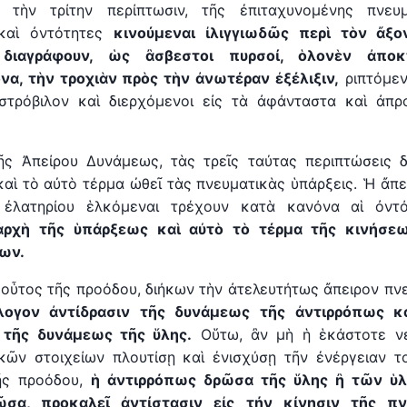
 τὴν τρίτην περίπτωσιν, τῆς ἐπιταχυνομένης πνευμ
ικαὶ ὀντότητες
κινούμεναι ἰλιγγιωδῶς περὶ τὸν
ἄ
ξο
 διαγράφουν, ὡς ἂσβεστοι πυρσοί, ὁλονὲν ἀποκ
να, τὴν τροχι
ὰ
ν πρὸς τ
ὴ
ν ἀνωτέραν
ἐ
ξέλιξιν,
ριπτόμεν
 στρόβιλον καὶ διερχόμενοι εἰς τὰ ἀφάνταστα καὶ ἀπ
ῆς Ἀπείρου Δυνάμεως, τὰς τρεῖς ταύτας περιπτώσεις 
καὶ τὸ αὐτὸ τέρμα ὠθεῖ τὰς πνευματικὰς ὑπάρξεις. Ἡ ἄπε
ἐλατηρίου ἑλκόμεναι τρέχουν κατὰ κανόνα αἱ ὀντότ
ρχ
ὴ
τῆς ὑπάρξεως καὶ αὐτὸ τὸ τέρμα τῆς κιν
ή
σεω
ων.
οὗτος τῆς προόδου, διήκων τὴν ἀτελευτήτως ἄπειρον πν
λογον ἀντίδρασιν τῆς δυνάμεως τῆς ἀντιρρόπως κ
 τῆς δυνάμεως τῆς ὕλης.
Οὕτω, ἂν μὴ ἡ ἑκάστοτε ν
κῶν στοιχείων πλουτίσῃ καὶ ἐνισχύσῃ τῆν ἐνέργειαν τ
ῆς προόδου,
ἡ ἀντιρρόπως δρῶσα τῆς ὕλης ἢ τῶν ὑλ
ῶσα, προκαλεῖ ἀντίστασιν εἰς τήν κίνησιν τῆς πν