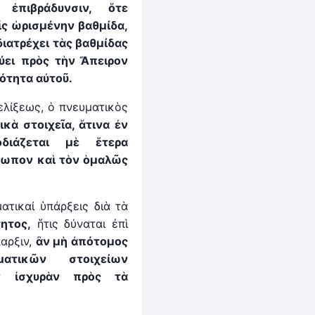
αι
ἐ
πιβρ
ά
δυνσιν, ὅτε
εἰς ὡρισμένην βαθμίδα,
διατρέχει τὰς βαθμίδας
ύει πρὸς τ
ὴ
ν Ἄπειρον
ότητα αὐτοῦ.
ελίξεως, ὁ πνευματικὸς
ικ
ὰ
στοιχεῖα, ἅτινα
ἐ
ν
διάζεται μὲ ἕτερα
ρωπον καὶ τὸν ὁμαλῶς
ατικαί ὑπάρξεις διὰ τὰ
ητος,
ἥτις δύναται ἐπὶ
αρξιν,
ἂν μ
ὴ
ἀπότομος
ματικῶν στοιχείων
ν ἰσχυρὰν πρὸς τὰ