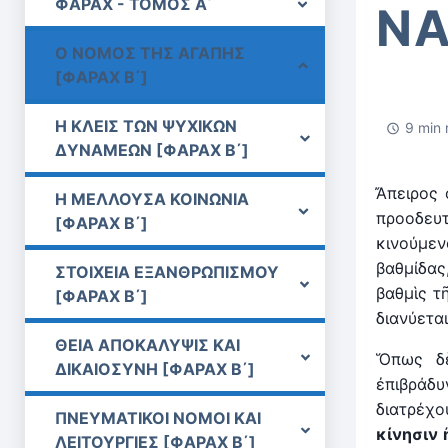
ΦΑΡΑΧ - ΤΟΜΟΣ Α΄
ΝΑ
Ο ΝΟΜΟΣ ΤΗΣ ΑΓΑΠΗΣ
[ΦΑΡΑΧ Β΄]
Η ΚΛΕΙΣ ΤΩΝ ΨΥΧΙΚΩΝ
9 min 
ΔΥΝΑΜΕΩΝ [ΦΑΡΑΧ Β΄]
Ἄπειρος 
Η ΜΕΛΛΟΥΣΑ ΚΟΙΝΩΝΙΑ
προοδευ
[ΦΑΡΑΧ Β΄]
κινούμε
βαθμίδας
ΣΤΟΙΧΕΙΑ ΕΞΑΝΘΡΩΠΙΣΜΟΥ
βαθμὶς τ
[ΦΑΡΑΧ Β΄]
διανύετα
ΘΕΙΑ ΑΠΟΚΑΛΥΨΙΣ ΚΑΙ
Ὅπως δὲ
ΔΙΚΑΙΟΣΥΝΗ [ΦΑΡΑΧ Β΄]
ἐπιβράδ
διατρέχο
ΠΝΕΥΜΑΤΙΚΟΙ ΝΟΜΟΙ ΚΑΙ
κίνησιν 
ΛΕΙΤΟΥΡΓΙΕΣ [ΦΑΡΑΧ Β΄]