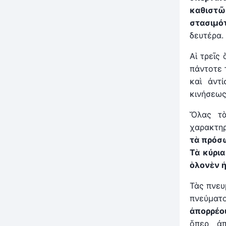
καθι
στασιμ
δευτέρα.
Αἱ τρεῖς
πάντοτε 
καὶ ἀντί
κινήσεως
Ὅλας τὰ
χαρακτηρ
τὰ πρόσ
Τὰ κύρια
ὁλονὲν
Τὰς πνευ
πνεύματ
ἀπορρέο
ὅπερ ἀ