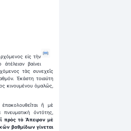
ερχόμενος εἰς τὴν
 ἀτέλειαν βαίνει
ρχόμενος τὰς συνεχεῖς
αθμόν. Ἑκάστη τοιαύτη
τος κινουμένου ὁμαλῶς,
ἐπακολουθεῖται ἢ μὲ
 πνευματικὴ ὀντότης,
ῖ πρὸς τὸ Ἄπειρον μὲ
κῶν βαθμίδων γίνεται