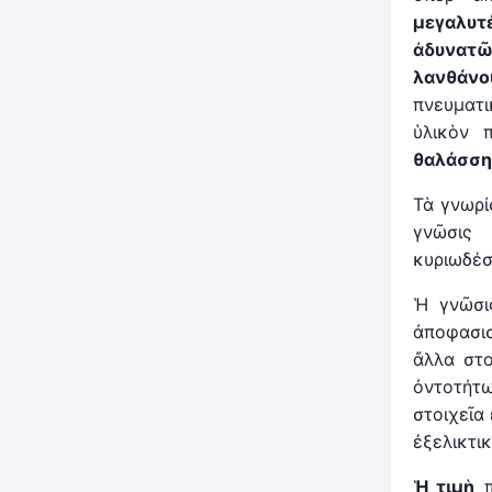
μεγαλυτ
ἀδυνατῶ
λανθάνο
πνευματι
ὑλικὸν 
θαλάσσης
Τὰ γνωρί
γνῶσις 
κυριωδέ
Ἡ γνῶσι
ἀποφασισ
ἄλλα στο
ὀντοτήτ
στοιχεῖα
ἐξελικτι
Ἡ
τιμ
ὴ
π