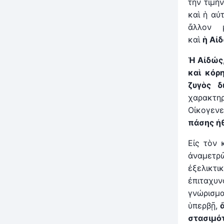
τὴν τιμήν
καὶ ἡ αὐ
ἄλλον μ
καὶ
ἡ
Αἰδ
Ἡ Αἰδώς
καὶ κόρ
ζυγὸς δ
χαρακτη
Οἰκογενε
πάσης ἠθ
Εἰς τὸν 
ἀναμετρ
ἐξελικτι
ἐπιταχυ
γνώρισμα
ὑπερβῇ,
στασιμότ