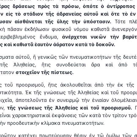
έρας δράσεως πρὸς τὰ πρόσω, ὁπότε ὁ ἀντίρροπος 
ν ε
ἰ
ς τὸ στάδιον τῆς ἀδρανείας α
ὐ
τοῦ καὶ ὅτε τὸ
ἐ
ν
υσαν αἰσθάνεται τῆς ὕλης τ
ὴ
ν ὑπόστασιν.
Τότε πλέ
κὴ πᾶσαν ἐκδήλωσιν φυσικοῦ νόμου καθιστᾶ ἀνενεργόν
περιβεβλημένος ἔνδυμα,
ἀνέρχεται νικῶν τ
ὴ
ν βαρύτ
 καὶ καθιστ
ᾶ
ἑαυτὸν ἀόρατον κατὰ τὸ δοκοῦν.
σματα αὐτοῦ, ἢ γενικῶς τῶν πνευματικοτήτων τῆς δευτέρ
τῆς Ἀληθείας, ἥτις συνοδεύεται ἄρα καὶ ἀπὸ τ
στατον
στοιχεῖον τῆς πίστεως.
ς τοῦ προορισμοῦ, ἥτις ἀκολουθεῖται ἀπὸ τὴν ἐκ τῆς
τικότητα. Ἐκ τῆς γνώσεως τῆς Ἀληθείας καὶ τοῦ προορ
ιχεῖα, ἀποτελοῦντα ἐν συνειρμῷ τὴν ἑνιαίαν ὁλομέλει
ων,
τῆς γνώσεως τῆς Ἀληθείας καὶ τοῦ προορισμοῦ.
Π
 εἶναι χαρακτηριστικαὶ ἐκφάνσεις τῶν κατὰ τὸν τρίτον τ
κὴν προοδευτικὴν κλίμακα πνευματικοτήτων.
ρῶτον κατέχει πρωτεύουσαν θέσιν ἐν τῷ ὁμίλῳ τῶν σ