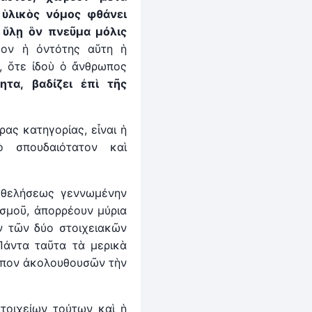
ὑλικὸς νόμος φθάνει
 ὕλῃ ὃν πνεῦμα μόλις
ον ἡ ὀντότης αὕτη ἡ
, ὅτε ἰδοὺ ὁ ἄνθρωπος
ητα, βαδίζει ἐπὶ τῆς
ας κατηγορίας, εἶναι ἡ
ὸ σπουδαιότατον καὶ
 θελήσεως γεννωμένην
ισμοῦ, ἀπορρέουν μύρια
αν τῶν δύο στοιχειακῶν
άντα ταῦτα τὰ μερικὰ
ρόπον ἀκολουθουσῶν τὴν
τοιχείων τούτων καὶ ἡ