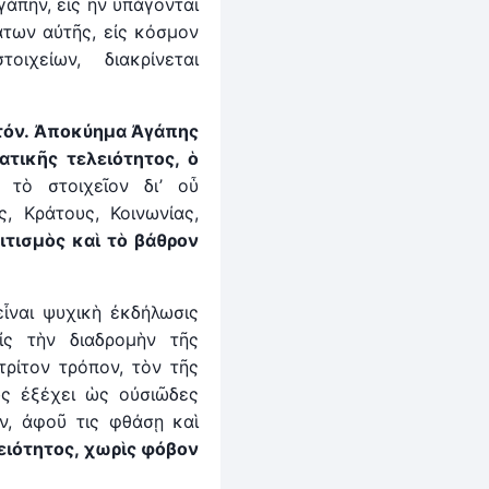
γάπην, εἰς ἣν ὑπάγονται
άτων αὐτῆς, εἰς κόσμον
ιχείων, διακρίνεται
υτόν. Ἀποκύημα Ἀγάπης
τικῆς τελειότητος, ὁ
τὸ στοιχεῖον δι’ οὗ
, Κράτους, Κοινωνίας,
ιτισμὸς καὶ τὸ βάθρον
ἶναι ψυχικὴ ἐκδήλωσις
ς τὴν διαδρομὴν τῆς
τρίτον τρόπον, τὸν τῆς
ὼς ἐξέχει ὡς οὐσιῶδες
ἥν, ἀφοῦ τις φθάσῃ καὶ
ειότητος, χωρὶς φόβον