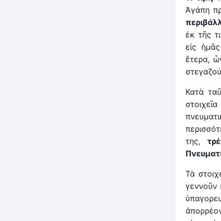
Ἀγάπη πρ
περιβάλ
ἐκ τῆς τ
εἰς ἡμᾶς
ἕτερα, ὧ
στεγαζού
Κατὰ ταῦ
στοιχεῖα
πνευματι
περισσότ
της,
τρ
Πνευματ
Τὰ στοιχ
γεννοῦν 
ὑπαγορευ
ἀπορρέον