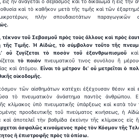
, εἰς ἣν ἀνάγεται ὁ σεβασμὸς καὶ τὸ δικαίωμα ἢ εἰς τήν ἀ
τοθυσία καὶ τὸ καθῆκον μετὰ τῆς τιμῆς καὶ τῶν ἐξαρτημ
ικροτέρων, πλὴν σπουδαιοτάτων παραγωγικῶν στο
ώς.
, τέκνον τοῦ Σεβασμοῦ πρὸς τοὺς
ἄ
λλους καὶ πρὸς ἑα
η τῆς Τιμῆς.
Ἡ
Αἰδώς, τὸ σύμβολον τοῦτο τῆς πνευμα
ι’ ο
ὗ
ζυγίζεται τὸ ποσὸν τοῦ
ἐ
ξανθρωπισμοῦ
καὶ 
ρίζεται
τὸ ποιὸν
πνευματικοῦ τινος συνόλου ἢ μέρους
ίας καὶ ἀτόμου.
Εἶναι τὸ μέτρον δι’ ο
ὗ
μετρεῖται ὁ πολ
ικῆς οἰκοδομῆς.
κόσμον τῶν αἰσθημάτων κατέχει ἐξέχουσαν θέσιν καὶ ε
ῶσα τὸ πνευματικὸν ἀνάστημα παντὸς ἀνθρώπου. Εἰ
κῆς κλίμακος ὑπὸ πνευματικῆς ὑπάρξεως καὶ κατὰ τὸν 
νομένης προοδευτικῆς τοῦ πνεύματος κινήσεως, ἡ Αἰδ
 καὶ ἀποτελεῖ τὴν βαθμίδα ἐκείνην τῆς κλίμακος εἰς 
ἄ
ρχεται ἀσφαλῶς κινούμενος πρὸς τὸν Κόσμον τῆς Τελ
ητος ἢ ἐπιστροφῆς πρὸς τὰ ὀπίσω.