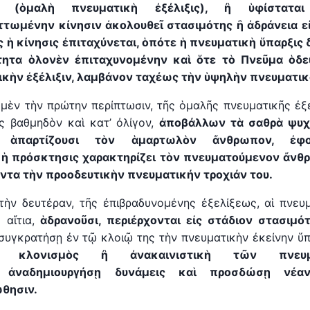
, (ὁμαλὴ πνευματικὴ
ἐ
ξέλιξις), ἢ ὑφίστατ
ττωμένην κίνησιν ἀκολουθεῖ στασιμότης ἢ ἀδρ
ά
νεια 
ς ἡ κίνησις
ἐ
πιταχύνεται, ὁπότε ἡ πνευματικὴ ὕπαρξις 
τητα ὁλονὲν ἐπιταχυνομένην καὶ ὅτε τὸ Πνεῦμα ὁδε
ικὴν
ἐ
ξέλιξιν, λαμβάνον ταχέως τὴν ὑψηλὴν πνευματικ
 μὲν τὴν πρώτην περίπτωσιν, τῆς ὁμαλῆς πνευματικῆς ἐξ
 βαθμηδὸν καὶ κατ’ ὀλίγον,
ἀποβάλλων τὰ σαθρὰ ψυχ
 ἁπαρτίζουσι τὸν ἁμαρτωλὸν ἄνθρωπον, ἐφο
ν
ἡ
πρόσκτησις χαρακτηρίζει τὸν πνευματούμενον ἄνθ
ντα τ
ὴ
ν προοδευτικ
ὴ
ν πνευματικήν τροχι
ά
ν του.
τὴν δευτέραν, τῆς ἐπιβραδυνομένης ἐξελίξεως, αἱ πνευμ
 αἴτια,
ἁδρανοῦσι, περιέρχονται εἰς στάδιον στασιμότ
συγκρατήσῃ ἐν τῷ κλοιῷ της τὴν πνευματικὴν ἐκείνην ὕπ
ὸς κλονισμὸς ἢ
ἀ
νακαινιστικὴ τῶν πνευ
ις
ἀ
ναδημιουργήσῃ δυνάμεις καὶ προσδώσῃ νέα
ὤ
θησιν.