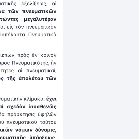
ατικῆς ἐξελίξεως, αἱ
να τῶν πνευματικῶν
τῶντες μεγαλυτέραν
οι εἰς τὸν πνευματικὸν
ροσπέλαστα Πνευματικὰ
διέπων πρὸς ἓν κοινὸν
ιρος Πνευματικότης, ἣν
ητες αἱ πνευματικαί,
ς τῆς ἀπολύτου τῶν
ευματικὴν κλίμακα,
ἔχει
αὶ σχεδὸν ἰσοσθενῶς
έα πρόσκτησις ὑψηλῶν
οῦ πνευματικοῦ τούτου
ικῶν νόμων δύναμις,
ευματικῆς ὑπάρξεως,