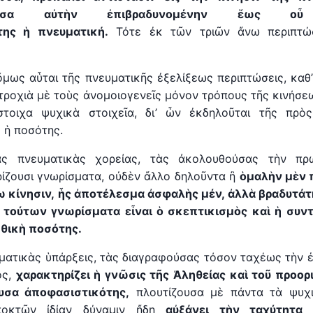
στῶσα αὐτὴν
ἐ
πιβραδυνομένην
ἕ
ως ο
ὗ
ότης
ἡ
πνευματική.
Τότε ἐκ τῶν τριῶν ἄνω περιπτώσ
 ὅμως αὗται τῆς πνευματικῆς ἐξελίξεως περιπτώσεις, καθ
τροχιὰ μὲ τοὺς ἀνομοιογενεῖς μόνον τρόπους τῆς κινήσε
στοιχα ψυχικὰ στοιχεῖα, δι’ ὧν ἐκδηλοῦται τῆς πρὸς
 ἡ ποσότης.
ς πνευματικὰς χορείας, τὰς ἀκολουθούσας τὴν πρώ
ίζουσι γνωρίσματα, οὐδὲν ἄλλο δηλοῦντα ἢ
ὁμαλὴν μὲν 
ω κίνησιν,
ἧ
ς ἀποτέλεσμα ἀσφαλὴς μέν, ἀλλὰ βραδυτά
 τούτων γνωρίσματα εἶναι ὁ σκεπτικισμὸς καὶ ἡ συντ
ἠ
θικ
ὴ
ποσότης.
ματικὰς ὑπάρξεις, τὰς διαγραφούσας τόσον ταχέως τὴν ἐ
ος,
χαρακτηρίζει ἡ γνῶσις τῆς Ἀληθείας καὶ τοῦ προορ
υσα ἀποφασιστικότης,
πλουτίζουσα μὲ πάντα τὰ ψυχι
ποκτῶν ἰδίαν δύναμιν ἤδη
αὐξάνει τ
ὴ
ν ταχύτητα 