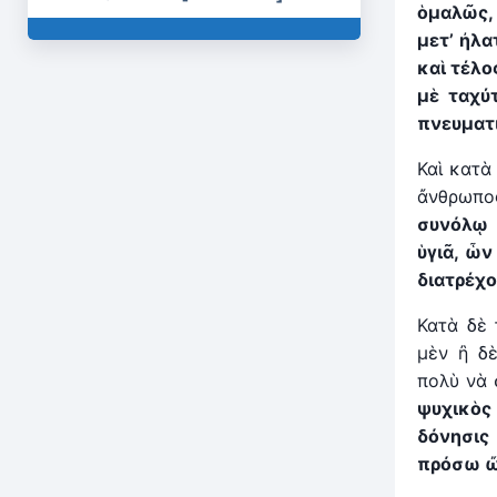
ὁμαλῶς
μετ’
ἠ
λα
καὶ τέλο
μὲ ταχύ
πνευματ
Καὶ κατὰ
ἄνθρωπος
συνόλῳ
ὑγιᾶ,
ὧ
διατρέχο
Κατὰ δὲ 
μὲν ἢ δὲ
πολὺ νὰ 
ψυχικ
δόνησ
πρόσω