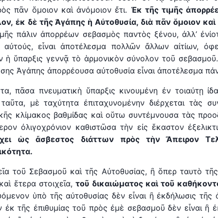
ὸς πᾶν ὅμοιον καὶ ἀνόμοιον ἔτι.
Ἐκ τῆς τιμῆς ἀπορρέ
λον,
ἐ
κ δὲ τῆς Ἀγάπης
ἡ
Αὐτοθυσία, διὰ πᾶν ὅμοιον καὶ
ιμῆς πάλιν ἀπορρέων σεβασμὸς παντὸς ξένου, ἀλλ’ ἐνίο
 αὐτούς, εἶναι ἀποτέλεσμα πολλῶν ἄλλων αἰτίων, ὀφε
ν ἡ ὕπαρξις γεννᾷ τὸ ἁρμονικὸν σύνολον τοῦ σεβασμοῦ
σης Ἀγάπης ἀπορρέουσα αὐτοθυσία εἶναι ἀποτέλεσμα πά
τα, πᾶσα πνευματικὴ ὕπαρξις κινουμένη ἐν τοιαύτῃ ἰδ
 ταῦτα, μὲ ταχύτητα ἐπιταχυνομένην διέρχεται τὰς συ
κῆς κλίμακος βαθμίδας καὶ οὕτω συντέμνουσα τὰς προο
ερον ὀλιγοχρόνιον καθιστῶσα τὴν εἰς ἕκαστον ἐξελικτ
έχει ὡς
ἄ
σβεστος διάττων πρὸς τ
ὴ
ν Ἄπειρον Τελ
ικότητα.
εῖα τοῦ Σεβασμοῦ καὶ τῆς Αὐτοθυσίας, ἢ ὅπερ ταυτὸ τῆς
καὶ ἕτερα στοιχεῖα,
τοῦ δικαιώματος καὶ τοῦ καθήκοντ
όμενον ὑπὸ τῆς αὐτοθυσίας δὲν εἶναι ἢ ἐκδήλωσις τῆς 
 ἐκ τῆς ἐπιθυμίας τοῦ πρὸς ἐμὲ σεβασμοῦ δὲν εἶναι ἢ ἐκ