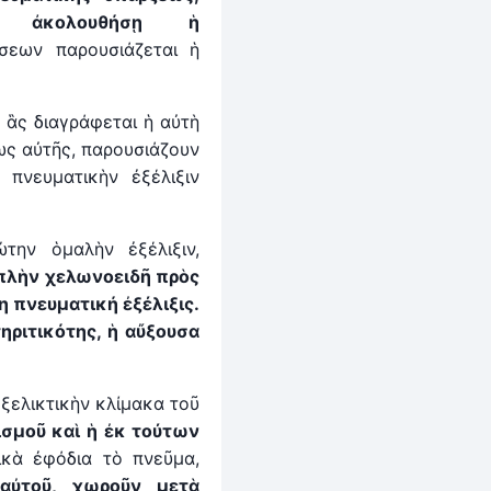
ἀκολουθήσῃ ἡ
εων παρουσιάζεται ἡ
’ ἃς διαγράφεται ἡ αὐτὴ
ως αὐτῆς, παρουσιάζουν
 πνευματικὴν ἐξέλιξιν
την ὁμαλὴν ἐξέλιξιν,
πλὴν χελωνοειδῆ πρὸς
τη πνευματική
ἐ
ξέλιξις.
ηριτικότης, ἡ αὔξουσα
ξελικτικὴν κλίμακα τοῦ
ισμοῦ καὶ ἡ ἐκ τούτων
κὰ ἐφόδια τὸ πνεῦμα,
α
ὐ
τοῦ, χωροῦν μετὰ