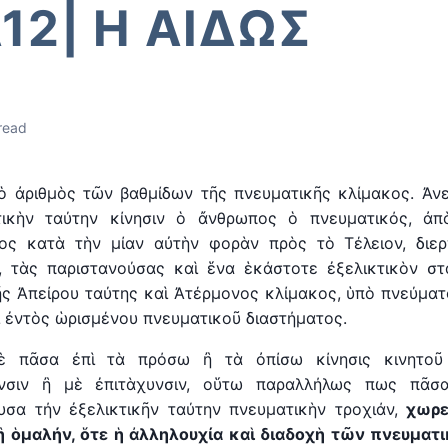
12| Η ΑΙΔΩΣ
read
ὁ ἀριθμὸς τῶν βαθμίδων τῆς πνευματικῆς κλίμακος. Ἀν
τικὴν ταύτην κίνησιν ὁ ἄνθρωπος ὁ πνευματικός, ἀπὸ
νος κατὰ τὴν μίαν αὐτὴν φορὰν πρὸς τὸ Τέλειον, διε
, τὰς παριστανούσας καὶ ἕνα ἑκάστοτε ἐξελικτικὸν στ
ῆς Ἀπείρου ταύτης καὶ Ἀτέρμονος κλίμακος, ὑπὸ πνεύμα
ι ἐντὸς ὡρισμένου πνευματικοῦ διαστήματος.
 πᾶσα ἐπὶ τὰ πρόσω ἢ τὰ ὀπίσω κίνησις κινητοῦ 
υνσιν ἢ μὲ ἐπιτὰχυνσιν, οὕτω παραλλήλως πως πᾶσα
υσα τήν ἐξελικτικῆν ταύτην πνευματικὴν τροχιάν,
χωρε
ἢ ὁμαλήν, ὅτε
ἡ
ἀλληλουχία καὶ διαδοχὴ τῶν πνευματι