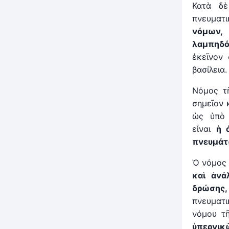
Κατὰ δὲ
πνευματ
νόμων,
λαμπηδό
ἐκεῖνον
βασίλεια.
Νόμος τ
σημεῖον 
ὡς ὑπὸ 
εἶναι
ἡ
ἀ
πνευμάτ
Ὁ νόμος 
καὶ ἀνά
δρώσης,
πνευματι
νόμου τ
ὑπερνικ