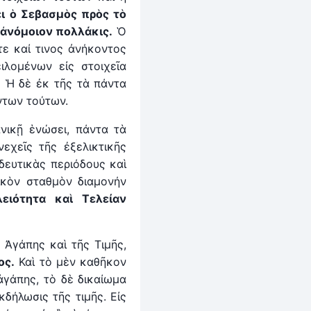
ει ὁ Σεβασμὸς πρὸς τὸ
 ἀνόμοιον πολλάκις.
Ὁ
τε καί τινος ἀνήκοντος
ιλομένων εἰς στοιχεῖα
. Ἡ δὲ ἐκ τῆς τὰ πάντα
ντων τούτων.
ανικῇ ἑνώσει, πάντα τὰ
νεχεῖς τῆς ἐξελικτικῆς
δευτικὰς περιόδους καὶ
ικὸν σταθμὸν διαμονήν
ειότητα καὶ Τελείαν
 Ἀγάπης καὶ τῆς Τιμῆς,
ος.
Καὶ τὸ μὲν καθῆκον
ἀγάπης, τὸ δὲ δικαίωμα
δήλωσις τῆς τιμῆς. Εἰς