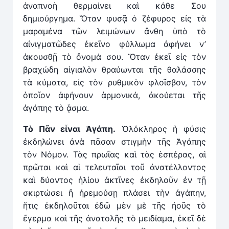
ἀναπνοὴ θερμαίνει καὶ κάθε Σου
δημιούργημα. Ὅταν φυσᾷ ὁ ζέφυρος εἰς τὰ
μαραμένα τῶν λειμώνων ἄνθη ὑπὸ τὸ
αἰνιγματῶδες ἐκεῖνο φύλλωμα ἀφήνει ν’
ἀκουσθῇ τὸ ὄνομά σου. Ὅταν ἐκεῖ εἰς τὸν
βραχώδη αἰγιαλὸν θραύωνται τῆς θαλάσσης
τὰ κύματα, εἰς τὸν ρυθμικὸν φλοῖσβον, τὸν
ὁποῖον ἀφήνουν ἁρμονικά, ἀκούεται τῆς
ἀγάπης τὸ ᾆσμα.
Τ
ὸ
Π
ᾶ
ν ε
ἶ
ναι
Ἀ
γ
ά
πη.
Ὁλόκληρος ἡ φύσις
ἐκδηλώνει ἀνὰ πᾶσαν στιγμὴν τῆς Ἀγάπης
τὸν Νόμον. Τὰς πρωΐας καὶ τὰς ἑσπέρας, αἱ
πρῶται καὶ αἱ τελευταῖαι τοῦ ἀνατέλλοντος
καὶ δύοντος ἡλίου ἀκτῖνες ἐκδηλοῦν ἐν τῇ
σκιρτώσει ἢ ἠρεμούσῃ πλάσει τὴν ἀγάπην,
ἥτις ἐκδηλοῦται ἐδῶ μὲν μὲ τῆς ἠοῦς τὸ
ἔγερμα καὶ τῆς ἀνατολῆς τὸ μειδίαμα, ἐκεῖ δὲ