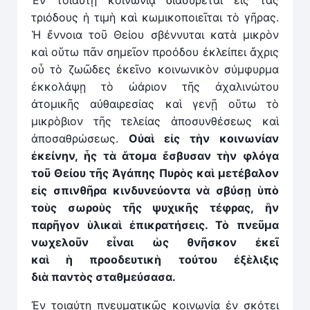
Ἐν τοιαύτῃ κοινωνίᾳ διασύρεται εἰς τὰς
τριόδους ἡ τιμὴ καὶ κωμικοποιεῖται τὸ γῆρας.
Ἡ ἔννοια τοῦ Θείου σβέννυται κατὰ μικρὸν
καὶ οὕτω πᾶν σημεῖον προόδου ἐκλείπει ἄχρις
οὗ τὸ ζωῶδες ἐκεῖνο κοινωνικὸν σύμφυρμα
ἐκκολάψῃ τὸ ὠάριον τῆς ἀχαλινώτου
ἀτομικῆς αὐθαιρεσίας καὶ γενῇ οὕτω τὸ
μικρὸβιον τῆς τελείας ἀποσυνθέσεως καὶ
ἀποσαθρώσεως.
Οὐα
ὶ
εἰς τὴν κοινωνίαν
ἐκείνην,
ἧ
ς τὰ
ἄ
τομα
ἔ
σβυσαν τὴν φλόγα
τοῦ Θείου τῆς Ἀγάπης Πυρὸς καὶ μετέβαλον
εἰς σπινθῆρα κινδυνεύοντα ν
ὰ
σβύσ
ῃ
ὑπὸ
τοὺς σωροὺς τῆς ψυχικῆς τέφρας,
ἣ
ν
παρῆγον ὑλικα
ὶ
ἐπικρατήσεις. Τὸ πνεῦμα
νωχελοῦν εἶναι ὡς θνῆσκον ἐκεῖ
καὶ
ἡ
προοδευτικὴ τούτου ἐξὲλιξις
δι
ὰ
παντὸς σταθμεύσασα.
Ἐν τοιαύτῃ πνευματικῶς κοινωνίᾳ ἐν σκότει