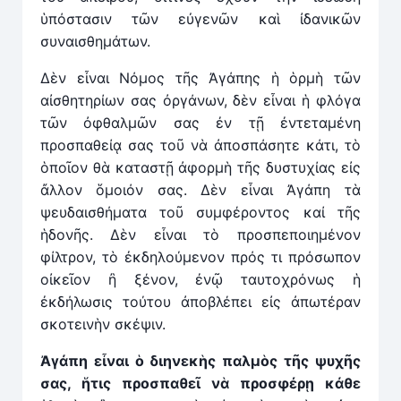
ὑπόστασιν τῶν εὐγενῶν καὶ ἰδανικῶν
συναισθημάτων.
Δὲν εἶναι Νόμος τῆς Ἀγάπης ἡ ὁρμὴ τῶν
αἰσθητηρίων σας ὀργάνων, δὲν εἶναι ἡ φλόγα
τῶν ὀφθαλμῶν σας ἐν τῇ ἐντεταμένη
προσπαθείᾳ σας τοῦ νὰ ἀποσπάσητε κάτι, τὸ
ὁποῖον θὰ καταστῇ ἀφορμὴ τῆς δυστυχίας εἰς
ἄλλον ὅμοιόν σας. Δὲν εἶναι Ἀγάπη τὰ
ψευδαισθήματα τοῦ συμφέροντος καί τῆς
ἡδονῆς. Δὲν εἶναι τὸ προσπεποιημένον
φίλτρον, τὸ ἐκδηλούμενον πρός τι πρόσωπον
οἰκεῖον ἢ ξένον, ἐνῷ ταυτοχρόνως ἡ
ἐκδήλωσις τούτου ἀποβλέπει εἰς ἀπωτέραν
σκοτεινὴν σκέψιν.
Ἀγάπη εἶναι ὁ διηνεκὴς παλμὸς τῆς ψυχῆς
σας, ἥτις προσπαθεῖ νὰ προσφέρῃ κάθε