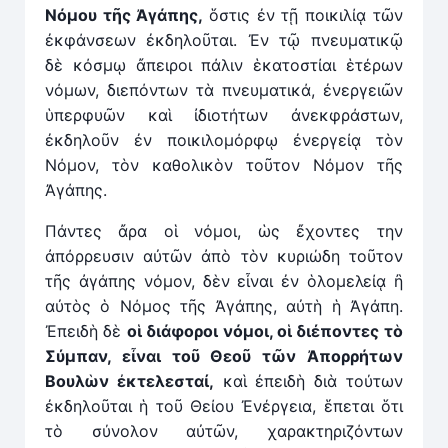
Νόμου τῆς Ἀγάπης,
ὅστις ἐν τῇ ποικιλίᾳ τῶν
ἐκφάνσεων ἐκδηλοῦται. Ἐν τῷ πνευματικῷ
δὲ κόσμῳ ἄπειροι πάλιν ἑκατοστίαι ἑτέρων
νόμων, διεπόντων τὰ πνευματικά, ἐνεργειῶν
ὑπερφυῶν καὶ ἰδιοτήτων ἀνεκφράστων,
ἐκδηλοῦν ἐν ποικιλομόρφῳ ἐνεργείᾳ τὸν
Νόμον, τὸν καθολικὸν τοῦτον Νόμον τῆς
Ἀγάπης.
Πάντες ἄρα οἱ νόμοι, ὡς ἔχοντες την
ἀπόρρευσιν αὐτῶν ἀπὸ τὸν κυριώδη τοῦτον
τῆς ἀγάπης νόμον, δὲν εἶναι ἐν ὁλομελείᾳ ἢ
αὐτὸς ὁ Νόμος τῆς Ἀγάπης, αὐτὴ ἡ Ἀγάπη.
Ἐπειδὴ δὲ
οἱ διάφοροι νόμοι, οἱ διέποντες τὸ
Σύμπαν, εἶναι τοῦ Θεοῦ τῶν Ἀπορρήτων
Βουλὼν
ἐ
κτελεσταί,
καὶ ἐπειδὴ διὰ τούτων
ἐκδηλοῦται ἡ τοῦ Θείου Ἐνέργεια, ἕπεται ὅτι
τὸ σύνολον αὐτῶν, χαρακτηριζόντων