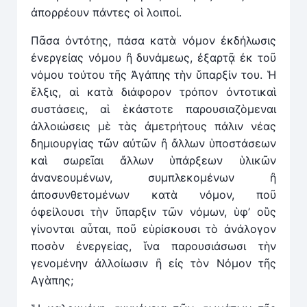
ἀπορρέουν πάντες οἱ λοιποί.
Πᾶσα ὀντότης, πάσα κατὰ νόμον ἐκδήλωσις
ἐνεργείας νόμου ἢ δυνάμεως, ἐξαρτᾷ ἐκ τοῦ
νόμου τούτου τῆς Ἀγάπης τὴν ὕπαρξίν του. Ἡ
ἕλξις, αἱ κατὰ διάφορον τρόπον ὀντοτικαὶ
συστάσεις, αἱ ἑκάστοτε παρουσιαζὸμεναι
ἀλλοιώσεις μὲ τὰς ἀμετρήτους πάλιν νέας
δημιουργίας τῶν αὐτῶν ἢ ἄλλων ὑποστάσεων
καὶ σωρεῖαι ἄλλων ὑπάρξεων ὑλικῶν
ἀνανεουμένων, συμπλεκομένων ἢ
ἀποσυνθετομένων κατὰ νόμον, ποῦ
ὀφείλουσι τὴν ὕπαρξιν τῶν νόμων, ὑφ’ οὓς
γίνονται αὗται, ποῦ εὑρίσκουσι τὸ ἀνάλογον
ποσὸν ἐνεργείας, ἵνα παρουσιάσωσι τὴν
γενομένην ἀλλοίωσιν ἢ εἰς τὸν Νόμον τῆς
Αγὰπης;