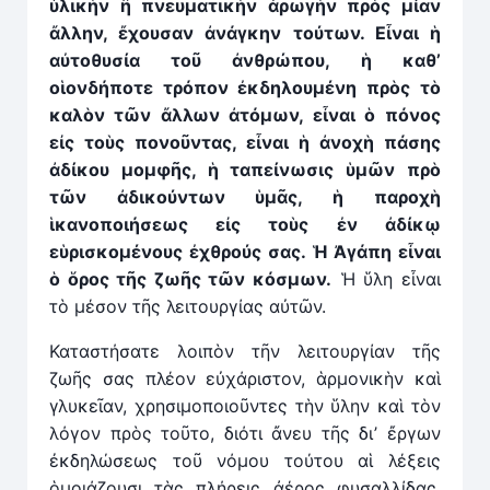
ὑλικὴν ἢ πνευματικὴν ἀρωγὴν πρὸς μίαν
ἄλλην, ἔχουσαν ἀνάγκην τούτων. Εἶναι ἡ
αὐτοθυσία τοῦ ἀνθρώπου, ἡ καθ’
οἱονδήποτε τρόπον ἐκδηλουμένη πρὸς τὸ
καλὸν τῶν ἄλλων ἀτόμων, εἶναι ὁ πόνος
εἰς τοὺς πονοῦντας, εἶναι ἡ ἀνοχὴ πάσης
ἀδίκου μομφῆς, ἡ ταπείνωσις ὑμῶν πρὸ
τῶν ἀδικούντων ὑμᾶς, ἡ παροχὴ
ἱκανοποιήσεως εἰς τοὺς ἐν ἀδίκῳ
εὑρισκομένους ἐχθρούς σας. Ἡ Ἀγάπη εἶναι
ὁ ὅρος τῆς ζωῆς τῶν κόσμων.
Ἡ ὕλη εἶναι
τὸ μέσον τῆς λειτουργίας αὐτῶν.
Καταστήσατε λοιπὸν τῆν λειτουργίαν τῆς
ζωῆς σας πλέον εὐχάριστον, ἁρμονικὴν καὶ
γλυκεῖαν, χρησιμοποιοῦντες τὴν ὕλην καὶ τὸν
λόγον πρὸς τοῦτο, διότι ἄνευ τῆς δι’ ἔργων
ἐκδηλώσεως τοῦ νόμου τούτου αἱ λέξεις
ὁμοιάζουσι τὰς πλήρεις ἀέρος φυσαλλίδας,