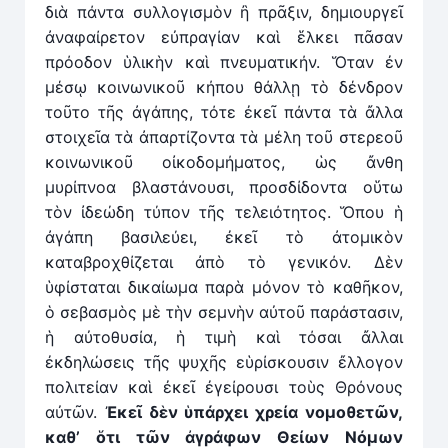
διὰ πάντα συλλογισμὸν ἢ πρᾶξιν, δημιουργεῖ
ἀναφαίρετον εὐπραγίαν καὶ ἕλκει πᾶσαν
πρόοδον ὑλικὴν καὶ πνευματικήν. Ὅταν ἐν
μέσῳ κοινωνικοῦ κήπου θάλλῃ τὸ δένδρον
τοῦτο τῆς ἀγάπης, τότε ἐκεῖ πάντα τὰ ἄλλα
στοιχεῖα τὰ ἀπαρτίζοντα τὰ μέλη τοῦ στερεοῦ
κοινωνικοῦ οἰκοδομήματος, ὡς ἄνθη
μυρίπνοα βλαστάνουσι, προσδίδοντα οὕτω
τὸν ἰδεώδη τύπον τῆς τελειότητος. Ὅπου ἡ
ἀγάπη βασιλεύει, ἐκεῖ τὸ ἀτομικὸν
καταβροχθίζεται ἀπὸ τὸ γενικόν. Δὲν
ὑφίσταται δικαίωμα παρὰ μόνον τὸ καθῆκον,
ὁ σεβασμὸς μὲ τὴν σεμνὴν αὐτοῦ παράστασιν,
ἡ αὐτοθυσία, ἡ τιμὴ καὶ τόσαι ἄλλαι
ἐκδηλώσεις τῆς ψυχῆς εὑρίσκουσιν ἔλλογον
πολιτείαν καὶ ἐκεῖ ἐγείρουσι τοὺς Θρόνους
αὐτῶν.
Ἐκεῖ δὲν ὑπάρχει χρεία νομοθετῶν,
καθ’ ὅτι τῶν ἀγράφων Θείων Νόμων