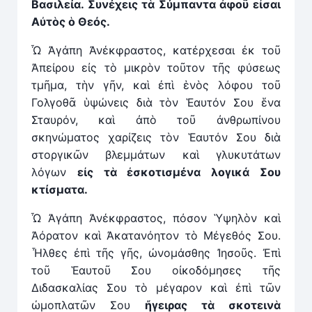
Βασιλεία. Συνέχεις τὰ Σύμπαντα ἀφοῦ εἶσαι
Αὐτὸς ὁ Θεός.
Ὦ Ἀγάπη Ἀνέκφραστος, κατέρχεσαι ἐκ τοῦ
Ἀπείρου εἰς τὸ μικρὸν τοῦτον τῆς φύσεως
τμῆμα, τὴν γῆν, καὶ ἐπὶ ἑνὸς λόφου τοῦ
Γολγοθᾶ ὑψώνεις διὰ τὸν Ἑαυτόν Σου ἕνα
Σταυρόν, καὶ ἀπὸ τοῦ ἀνθρωπίνου
σκηνώματος χαρίζεις τὸν Ἑαυτόν Σου διὰ
στοργικῶν βλεμμάτων καὶ γλυκυτάτων
λόγων
εἰς τ
ὰ
ἐσκοτισμένα λογικά Σου
κτίσματα.
Ὦ Ἀγάπη Ἀνέκφραστος, πόσον Ὑψηλὸν καὶ
Ἀόρατον καὶ Ἀκατανόητον τὸ Μέγεθός Σου.
Ἦλθες ἐπὶ τῆς γῆς, ὠνομάσθης Ἰησοῦς. Ἐπὶ
τοῦ Ἑαυτοῦ Σου οἰκοδόμησες τῆς
Διδασκαλίας Σου τὸ μέγαρον καὶ ἐπὶ τῶν
ὠμοπλατῶν Σου
ἤγειρας τὰ σκοτεινὰ