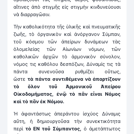
αἵτινες ἀπὸ στιγμῆς εἰς στιγμὴν κινδυνεύουσι
νὰ διαρραγῶσιν.
Τὴν καθολικότητα τῆς ὑλικῆς καὶ πνευματικῆς
ζωῆς, τὸ ὀργανικὸν καὶ ἀνόργανον Σύμπαν,
τοῦ κόσμου τῶν ἀπείρων δυνάμεων τὰς
ὁλομελείας τῶν Αἰωνίων νόμων, τῶν
καθολικῶν ἀρχῶν τὸ ἁρμονικὸν σύνολον,
νόμος τις καθόλου δεσπόζων, Δύναμίς τις τὰ
πάντα συνενοῦσα ρυθμίζει οὕτως,
ὥστε
τ
ὰ
πάντα συντιθέμενα ν
ὰ
ἀπαρτίζουν
τὸ ὅλον το
ῦ
Ἁρμονικο
ῦ
Ἀπείρου
Οἰκοδομήματος,
ἐ
νῷ τὸ π
ᾶ
ν εἶναι Νόμος
καὶ τὸ πᾶν
ἐ
κ Νόμου.
Ἡ ἀφαντάστως ἀπεράντου ἰσχύος Δύναμις
αὕτη, ἡ δημιουργοῦσα τὴν συνεκτικότητα
περὶ
τ
ὸ
ΕΝ το
ῦ
Σύμπαντος,
ὁ ἀμετάπτωτος