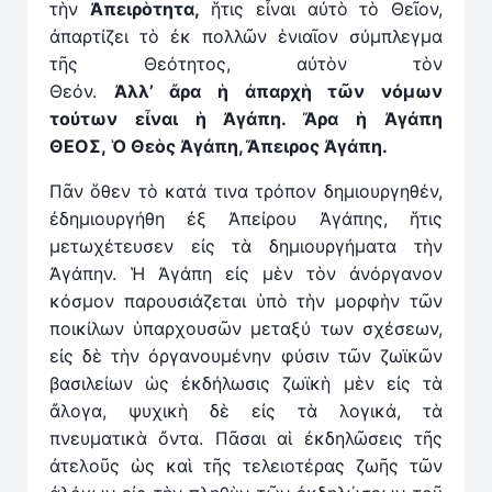
τὴν
Ἀπειρὸτητα,
ἥτις εἶναι αὐτὸ τὸ Θεῖον,
ἀπαρτίζει τὸ ἐκ πολλῶν ἑνιαῖον σύμπλεγμα
τῆς Θεότητος, αὐτὸν τὸν
Θεόν.
Ἀλλ’
ἄ
ρα
ἡ
ἀπαρχὴ τῶν νόμων
τούτων εἶναι
ἡ
Ἀγάπη.
Ἄ
ρα
ἡ
Ἀγάπη
ΘΕΟΣ,
Ὁ
Θεὸς Ἀγάπη, Ἄπειρος Ἀγάπη.
Πᾶν ὅθεν τὸ κατά τινα τρόπον δημιουργηθέν,
ἐδημιουργήθη ἐξ Ἀπείρου Ἀγάπης, ἥτις
μετωχέτευσεν εἰς τὰ δημιουργήματα τὴν
Ἀγάπην. Ἡ Ἀγάπη εἰς μὲν τὸν ἀνόργανον
κόσμον παρουσιάζεται ὑπὸ τὴν μορφὴν τῶν
ποικίλων ὑπαρχουσῶν μεταξύ των σχέσεων,
εἰς δὲ τὴν ὀργανουμένην φύσιν τῶν ζωϊκῶν
βασιλείων ὡς ἐκδήλωσις ζωϊκὴ μὲν εἰς τὰ
ἄλογα, ψυχικὴ δὲ εἰς τὰ λογικά, τὰ
πνευματικὰ ὄντα. Πᾶσαι αἱ ἐκδηλῶσεις τῆς
ἀτελοῦς ὡς καὶ τῆς τελειοτέρας ζωῆς τῶν