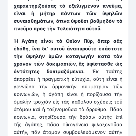
χαρακτηριζούσας τὸ ἐξελιγμένον πνεῦμα,
εἶναι
ἡ
μήτηρ πάντων τῶν ὑψηλῶν
συναισθημάτων, ἅτινα ὑψοῦσι βαθμηδὸν τὸ
πνεῦμα πρὸς τὴν Τελειότητα αὐτοῦ.
Ἡ
Ἀγάπη εἶναι τὸ Θεῖον Πῦρ, ὅπερ σᾶς
ἐδόθη, ἵνα δι’ αὐτοῦ
ἀ
ναπυρο
ῦ
τε ἑκάστοτε
τὴν ὑψηλὴν ὑμῶν καταγωγὴν κατὰ τὸν
χρόνον τῶν δοκιμασιῶν, ἃς ὑφίστασθε
ὡ
ς
ὀντότητες δοκιμαζόμεναι.
Ἐκ ταύτης
ἀπορρέει ἡ πραγματικὴ εὐτυχία, αὕτη εἶναι ἡ
γεννῶσα τὴν ἁρμονικὴν συμμετρίαν τῶν
κοινωνιῶν, ἡ ἀγάπη εἶναι ἡ πορίζουσα τὴν
ὁμαλὴν τροχιάν εἰς τὰς καθόλου σχέσεις τοῦ
ἀτόμου καὶ ἡ ταξινομοῦσα τὰ ἄρρυθμα. Πᾶσα
κοινωνία, στηρίζουσα τὴν δράσιν αὐτῆς ἐπὶ
τῆς ἀγάπης, πᾶσα οἰκογένεια φιλοξενοῦσα
αὐτήν, πᾶν ἄτομον συμβουλευόμενον αὐτὴν