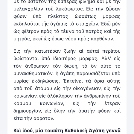
μὲ τὸ ὕστατον τῆς ἑσπέρας φίλημα καὶ μὲ τὴν
μελαγχολίαν τοῦ λυκόφωτος. Εἰς τὴν ζῶσαν
φύσιν ὑπὸ πλείστας ὡσαύτως μορφὰς
ἐκδηλοῦται τῆς ἀγάπης τὸ στοιχεῖον. Ἐδῶ μὲν
ὡς φίλτρον πρὸς τὰ τέκνα τοῦ πατρὸς καὶ τῆς
μητρός, ἐκεῖ ὡς ἔρως νέου πρὸς παρθένον.
Εἰς τὴν κατωτέραν ζωὴν αἱ αὐταὶ περίπου
ὑφίστανται ὑπὸ ἰδιαιτέρας μορφάς. Ἀλλ’ εἰς
τὸν ἄνθρωπον τὸν διφυῆ, τὸ ὂν αὐτὸ τὸ
συναισθηματικόν, ἡ ἀγάπη παρουσιάζεται ὑπὸ
μυρίας ἐκδηλώσεις. Ἐκτείνει τὰ ὅρια αὐτῆς
ἀπὸ τοῦ ἀτόμου εἰς τὴν οἰκογένειαν, εἰς τὴν
κοινωνίαν, εἰς ὁλόκληρον τὴν ἀνθρωπίνην τοῦ
κόσμου κοινωνίαν, εἰς τὴν ἑτέραν
δημιουργίαν, εἰς ὃλην τὴν ὁρατὴν φύσιν καὶ
εἶτα τὴν ἀόρατον.
Καὶ ἰδού, μία τοιαύτη Καθολικὴ Ἀγάπη γεννᾷ