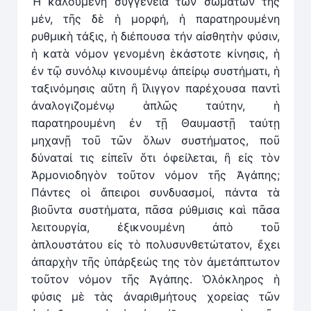
Ἡ καλουμένη συγγένεια τῶν σωμάτων τῆς
μέν, τῆς δὲ ἡ μορφή, ἡ παρατηρουμένη
ρυθμικὴ τάξις, ἡ διέπουσα τήν αἰσθητὴν φύσιν,
ἡ κατὰ νόμον γενομένη ἑκάστοτε κίνησις, ἡ
ἐν τῷ συνόλῳ κινουμένῳ ἀπείρῳ συστήματι, ἡ
ταξινόμησις αὕτη ἢ ἴλιγγον παρέχουσα παντὶ
ἀναλογιζομένῳ ἁπλῶς ταύτην, ἡ
παρατηρουμένη ἐν τῇ Θαυμαστῇ ταύτῃ
μηχανῇ τοῦ τῶν ὅλων συστήματος, ποῦ
δύναταί τις εἰπεῖν ὅτι ὀφείλεται, ἢ εἰς τὸν
Ἁρμονιοδηγὸν τοῦτον νόμον τῆς Ἀγάπης;
Πάντες οἱ ἄπειροι συνδυασμοί, πάντα τὰ
βιοῦντα συστήματα, πᾶσα ρύθμισις καὶ πᾶσα
λειτουργία, ἐξικνουμένη ἀπὸ τοῦ
ἁπλουστάτου εἰς τὸ πολυσυνθετώτατον, ἔχει
ἀπαρχὴν τῆς ὑπάρξεώς της τὸν ἀμετάπτωτον
τοῦτον νόμον τῆς Ἀγάπης. Ὁλόκληρος ἡ
φύσις μὲ τὰς ἀναριθμήτους χορείας τῶν