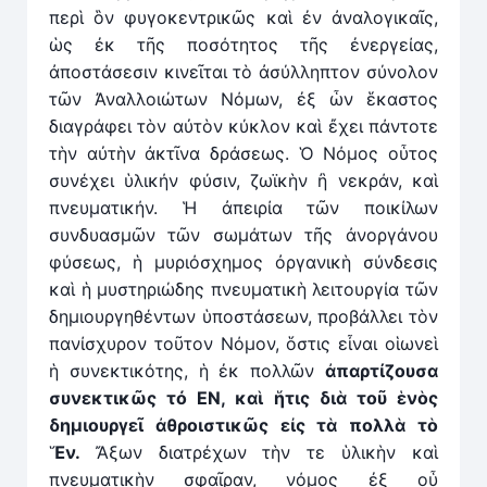
περὶ ὃν φυγοκεντρικῶς καὶ ἐν ἀναλογικαῖς,
ὡς ἐκ τῆς ποσότητος τῆς ἐνεργείας,
ἀποστάσεσιν κινεῖται τὸ ἀσύλληπτον σύνολον
τῶν Ἀναλλοιώτων Νόμων, ἐξ ὧν ἕκαστος
διαγράφει τὸν αὐτὸν κύκλον καὶ ἔχει πάντοτε
τὴν αὐτὴν ἀκτῖνα δράσεως. Ὁ Νόμος οὗτος
συνέχει ὑλικήν φύσιν, ζωϊκὴν ἢ νεκράν, καὶ
πνευματικήν. Ἡ ἀπειρία τῶν ποικίλων
συνδυασμῶν τῶν σωμάτων τῆς ἀνοργάνου
φύσεως, ἡ μυριόσχημος ὀργανικὴ σύνδεσις
καὶ ἡ μυστηριώδης πνευματικὴ λειτουρ­γία τῶν
δημιουργηθέντων ὑποστάσεων, προβάλλει τὸν
πανίσχυρον τοῦτον Νόμον, ὅστις εἶναι οἱωνεὶ
ἡ συνεκτικότης, ἡ ἐκ πολλῶν
ἀπαρτίζουσα
συνεκτικῶς τό ΕΝ, καὶ ἥτις διὰ τοῦ ἑνὸς
δημιουργεῖ ἀθροιστικῶς εἰς τὰ πολλὰ τὸ
Ἕν.
Ἄξων διατρέχων τὴν τε ὑλικὴν καὶ
πνευματικὴν σφαῖραν, νόμος ἐξ οὗ