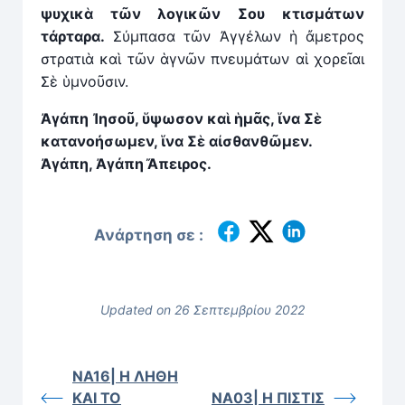
ψυχικ
ὰ
τῶν λογικῶν Σου κτισμάτων
τάρταρα.
Σύμπασα τῶν Ἀγγέλων ἡ ἄμετρος
στρατιὰ καὶ τῶν ἁγνῶν πνευμάτων αἱ χορεῖαι
Σὲ ὑμνοῦσιν.
Ἀγάπη Ἰησοῦ, ὕψωσον καὶ ἡμᾶς, ἵνα Σὲ
κατανοήσωμεν, ἵνα Σὲ αἰσθανθῶμεν.
Ἀγάπη, Ἀγάπη Ἄπειρος.
Ανάρτηση σε :
Updated on 26 Σεπτεμβρίου 2022
ΝΑ16| Η ΛΗΘΗ
ΚΑΙ ΤΟ
ΝΑ03| Η ΠΙΣΤΙΣ