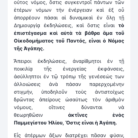
οὗτος νόμος, ὅστις συγκεντροῖ πάντων τῶν
ἑτέρων νόμων τήν ἐνέργειαν καὶ ἐξ οὗ
ἀπορρέουν πάσαι αἱ δυναμικαὶ ἐν ὅλῃ τῇ
Δημιουργίᾳ ἐκδηλώσεις, καὶ ὅστις εἶναι
τὸ
ἐπιστέγασμα κα
ὶ
αὐτὰ τὰ βάθρα ἅμα τοῦ
Οἰκοδομ
ή
ματος το
ῦ
Παντός, εἶναι ὁ Νόμος
τῆς Ἀγάπης.
Ἄπειροι ἐκδηλώσεις, ἀναρίθμητοι ἐν τῇ
ποικιλίᾳ τῆς ἐνεργείας ἐκφάνσεις,
ἀσύλληπτοι ἐν τῷ τρόπῳ τῆς γενέσεώς των
ἀλλοιώσεις ἀνὰ πάσαν παρερχομένην
στιγμήν, ὑποδηλοῦν τοὺς ἀντιστοίχως
δρῶντας ἀπείρους ὡσαύτως τὸν ἀριθμὸν
νόμους, οἵτινες δύνανται νὰ
θεωρηθῶσιν
ἀκτῖνες
ἑ
νὸς
Παμμεγίστου
Ἡ
λίου,
Ὅ
στις εἶναι ἡ Ἀγάπη.
Εἷς ἀτέρμων ἄξων διατρέχει πᾶσαν φύσιν,