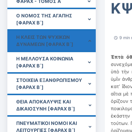
ΦΑΡΑΧ - ΤΟΜΟΣ Α΄
ΚΨ
Ο ΝΟΜΟΣ ΤΗΣ ΑΓΑΠΗΣ
[ΦΑΡΑΧ Β΄]
Η ΚΛΕΙΣ ΤΩΝ ΨΥΧΙΚΩΝ
9 min 
ΔΥΝΑΜΕΩΝ [ΦΑΡΑΧ Β΄]
Ἑπτὰ ὅθ
Η ΜΕΛΛΟΥΣΑ ΚΟΙΝΩΝΙΑ
συνεχόμε
[ΦΑΡΑΧ Β΄]
ὑπὸ τὴν 
ὑμῖν ἀνθ
ΣΤΟΙΧΕΙΑ ΕΞΑΝΘΡΩΠΙΣΜΟΥ
κατ’ ἴδι
[ΦΑΡΑΧ Β΄]
αἴτια μὲ
ὁρίζουν 
ΘΕΙΑ ΑΠΟΚΑΛΥΨΙΣ ΚΑΙ
ποικιλομ
ΔΙΚΑΙΟΣΥΝΗ [ΦΑΡΑΧ Β΄]
ἑκάστην
ΠΝΕΥΜΑΤΙΚΟΙ ΝΟΜΟΙ ΚΑΙ
τούτων. 
ΛΕΙΤΟΥΡΓΙΕΣ [ΦΑΡΑΧ Β΄]
ὁρίζουσ