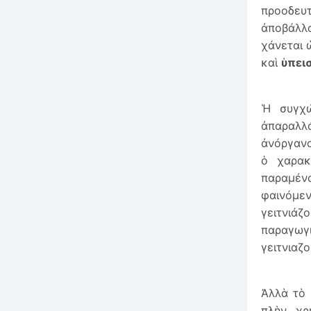
προοδευ
ἀποβάλλ
χάνεται 
καὶ
ὑπει
Ἡ συγχώ
ἀπαραλλ
ἀνόργανο
ὁ χαρακ
παραμέν
φαινόμε
γειτνιάζ
παραγωγ
γειτνιαζ
Ἀλλὰ τὸ
πλὴν χρ