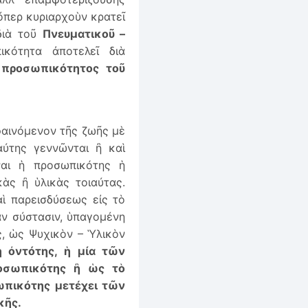
περ κυριαρχοὺν κρατεῖ
διὰ τοῦ
Πνευματικοῦ –
κότητα ἀποτελεῖ διὰ
 προσωπικότητος τοῦ
φαινόμενον τῆς ζωῆς μὲ
ύτης γεννῶνται ἢ καὶ
αι ἡ προσωπικότης ἡ
κὰς ἢ ὑλικὰς τοιαύτας.
ὶ παρεισδύσεως εἰς τὸ
αν σύστασιν, ὑπαγομένη
ς, ὡς Ψυχικὸν – Ὑλικὸν
 ὀντότης, ἡ μία τῶν
οσωπικότης ἢ ὡς τὸ
ωπικότης μετέχει τῶν
κῆς.