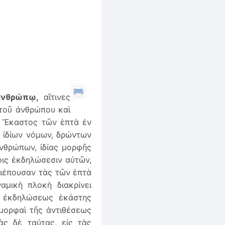
ἀνθρώπῳ,
αἵτινες
 τοῦ ἀνθρώπου καὶ
. Ἕκαστος τῶν ἑπτὰ ἐν
ει ἰδίων νόμων, δρώντων
ἀνθρώπων, ἰδίας μορφῆς
γοις ἐκδηλώσεσιν αὐτῶν,
διέπουσαν τὰς τῶν ἑπτὰ
αμικὴ πλοκὴ διακρίνει
α ἐκδηλώσεως ἑκάστης
 μορφαὶ τῆς ἀντιθέσεως
ὰς δὲ ταύτας, εἰς τὰς