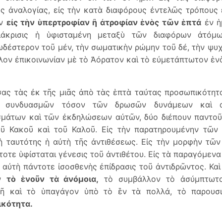
ς ἀναλογίας, εἰς τὴν κατὰ διαφόρους ἐντελῶς τρόπους
ων
εἰς τὴν ὑπερτροφίαν ἢ ἀτροφίαν ἑνὸς τῶν ἑπτά
ἐν ἡ
ιάκρισις ἡ ὑφισταμένη μεταξὺ τῶν διαφόρων ἀτόμω
δέστερον τοῦ μέν, τὴν σωματικὴν ρώμην τοῦ δέ, τὴν ψυχ
λον ἐπικοινωνίαν μὲ τὸ Ἀόρατον καὶ τὸ εὐμετάπτωτον ἑν
ας τὰς ἐκ τῆς μιᾶς ἀπὸ τὰς ἑπτὰ ταύτας προσωπικότητα
ν συνδυασμῶν τόσον τῶν δρωσῶν δυνάμεων καὶ α
μάτων καὶ τῶν ἐκδηλώσεων αὐτῶν, δύο διέπουν παντοῦ 
οῦ Κακοῦ καὶ τοῦ Καλοῦ. Εἰς τὴν παρατηρουμένην τῶν
ἡ ταυτότης ἡ αὐτὴ τῆς ἀντιθέσεως. Εἰς τὴν μορφὴν τῶ
τοτε ὑφίσταται γένεσις τοῦ ἀντιθέτου. Εἰς τὰ παραγόμενα
 αὐτὴ πάντοτε ἰσοσθενὴς ἐπίδρασις τοῦ ἀντιδρῶντος. Καὶ
ον
τὸ ἑνοῦν τὰ ἀνόμοια,
τὸ συμβάλλον τὸ ἀσύμπτωτο
νῆ καὶ τὸ ὑπαγάγον ὑπὸ τὸ ἓν τὰ πολλά, τὸ παρουσ
κότητα.