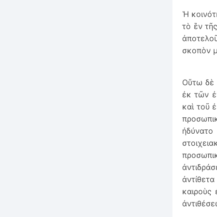
Ἡ κοινότ
τὸ ἓν τῆ
ἀποτελοῦ
σκοπὸν μ
Οὕτω δὲ 
ἐκ τῶν ἐ
καὶ τοῦ 
προσωπι
ἠδύνατο 
στοιχεια
προσωπικ
ἀντιδράσ
ἀντίθετα
καιροὺς 
ἀντιθέσε