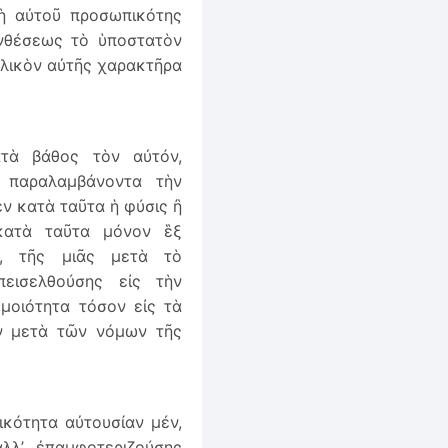
κὴ αὐτοῦ προσωπικότης
νθέσεως τὸ ὑποστατὸν
ὑλικὸν αὐτῆς χαρακτῆρα
ατὰ βάθος τὸν αὐτόν,
 παραλαμβάνοντα τὴν
ν κατὰ ταῦτα ἡ φύσις ἢ
κατὰ ταῦτα μόνον ἓξ
ς, τῆς μιᾶς μετὰ τὸ
εισελθούσης εἰς τὴν
ὁμοιότητα τόσον εἰς τὰ
ν μετὰ τῶν νόμων τῆς
κότητα αὐτουσίαν μέν,
λλ’ ἐπαμφοτεριζούσης