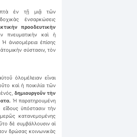
ἑπτὰ ἐν τῇ μιᾷ τῶν
δοχικὰς ἐνσαρκώσεις
ικτικὴν προοδευτικὴν
ν πνευματικὴν καὶ ἡ
. Ἡ ἀνισομέρεια ἐπίσης
 ἀτομικὴν σύστασιν, τὸν
ὐτοῦ ὁλομέλειαν εἶναι
ῦτο καὶ ἡ ποικιλία τῶν
ἑνός,
δημιουργοῦν τὴν
ατα.
Ἡ παρατηρουμένη
ῦ εἴδους ὑπόστασιν τὴν
ομερῶς κατανεμομένης
ῦτο δὲ συμβάλλουσιν αἱ
όπον δρώσας κοινωνικὰς