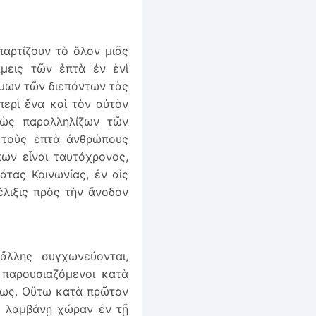
παρτίζουν τὸ ὅλον μιᾶς
άμεις τῶν ἑπτὰ ἐν ἑνὶ
όμων τῶν διεπόντων τὰς
περὶ ἕνα καὶ τὸν αὐτὸν
 ὡς παραλληλίζων τῶν
ς τοὺς ἑπτὰ ἀνθρώπους
ων εἶναι ταυτόχρονος,
άτας Κοινωνίας, ἐν αἷς
έλιξις πρὸς τὴν ἄνοδον
ἄλλης συγχωνεύονται,
ὶ παρουσιαζόμενοι κατὰ
εως. Οὕτω κατὰ πρῶτον
ς λαμβάνῃ χώραν ἐν τῇ