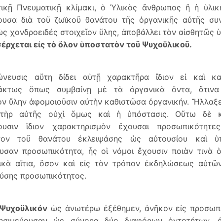
τικῇ Πνευματικῇ κλίμακι, ὁ Ὑλικὸς ἄνθρωπος ἢ ἡ ὑλι
ουσα διὰ τοῦ ζωϊκοῦ θανάτου τῆς ὀργανικῆς αὐτῆς συ
ὡς χονδροειδές στοιχεῖον ὕλης, ἀποβάλλει τὸν αἰσθητῶς 
σέρχεται εἰς τὸ ὅλον ὑποστατὸν τοῦ Ψυχοϋλικοῦ.
νευσις αὕτη δίδει αὑτῇ χαρακτῆρα ἴδιον εἰ καὶ κ
άκτως ὅπως συμβαίνῃ μὲ τὰ ὀργανικὰ ὄντα, ἅτινα
ν ὕλην ἀφομοιοῦσιν αὐτὴν καθιστῶσα ὀργανικήν. Ἤλλαξε
τὴρ αὐτῆς οὐχὶ ὅμως καὶ ἡ ὑπόστασις. Οὕτω δὲ 
ουσιν ἴδιον χαρακτηρισμὸν ἔχουσαι προσωπικότητε
νον τοῦ θανάτου ἐκλειψάσης ὡς αὐτουσίου καὶ ὑπ
ουσαν προσωπικότητα, ἧς οἱ νόμοι ἔχουσιν ποιὰν τινὰ 
ικὰ αἴτια, ὅσον καὶ εἰς τὸν τρόπον ἐκδηλώσεως αὐτῶ
ούσης προσωπικότητος.
Ψυχοϋλικόν
ὡς ἀνωτέρω ἐξέθημεν, ἀνῆκον εἰς προσωπι
ησιμεύουσαν ὡς σύνορα δύο διαφόρων ὀντοτήτων, ἀ