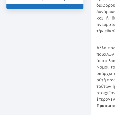
διαφόρου
δυνάμε
καὶ ἡ δ
πνευματω
τὴν εὔκο
Ἀλλὰ πάσ
ποικίλω
ἀποτελεσ
Νόμοι τ
ὑπάρχει 
αὐτὴ πάν
τούτων ἡ
στοιχεῖ
ἑτερογε
Προσωπι