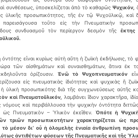
αὶ συνθέσεως, ὑποσκελίζεται ἀπὸ τὸ καθαρῶς
Ψυχικόν,
ὅ
ς ὑλικῆς προσωπικότητος, τῆς ἐν τῷ Ψυχοϋλικῷ, καὶ 
παρεισάγουσα τοῦτο εἰς τὴν Πνευματικὴν προσωπι
ώδους συνδυασμοῦ τὸν περίεργον δεσμὸν τῆς
ἕκτης
οϋλικοῦ.
 ὀντότης εἶναι κυρίως αὐτὴ αὕτη ἡ ζωϊκὴ ἐκδήλωσις, τὸ 
θώρα τῶν αἰσθημάτων καὶ συναισθημάτων, ἅτινα ἐκ τα
ἐκδηλοῦντα ὁρίζουσιν.
Ἐνῶ τὸ Ψυχοπνευματικόν
εἶν
ρίζουσα εἰς πνευματικὰς ἰδιότητας καὶ ψυχικὰς ἢ ζωϊ
ἡ ­ὑλικὴ προσωπικότης διὰ τῆς συγχωνεύσεως αὐτῆς κα
κὸν καὶ Πνευματοϋλικόν,
λαμβάνει ἴδιον χαρακτῆρα, ἰδί
ς νόμους καὶ περιβάλλουσα τὴν ψυχικὴν ὀντότητα διττῶ
ν ὡς Πνευματικὸν – Ὑλικὸν ἐκεῖθεν.
Ὁπότε ἡ Ψυχικὴ
ῶν τριῶν προσωπικοτήτων χαρακτηρίζεται ὡς πρ
ἢ τὸ μέσον δι’ οὗ ἡ ὁλομελὴς ἑνιαία ἀνθρωπίνη προσ
λύτως ἀντιθέτων φύσεων τῆς Πνευματικῆς καὶ τῆς Ὑλι