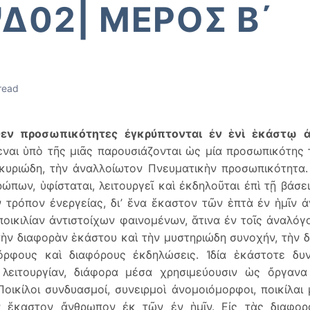
Δ02| ΜΕΡΟΣ Β΄
read
εν προσωπικότητες ἐγκρύπτονται ἐν ἑνὶ ἑκάστῳ 
ναι ὑπὸ τῆς μιᾶς παρουσιάζονται ὡς μία προσωπικότης
κυριώδη, τὴν ἀναλλοίωτον Πνευματικὴν προσωπικότητα
ρώπων, ὑφίσταται, λειτουργεῖ καὶ ἐκδηλοῦται ἐπὶ τῇ βάσ
ον τρόπον ἐνεργείας, δι’ ἕνα ἕκαστον τῶν ἑπτὰ ἐν ἡμῖν 
 ποικιλίαν ἀντιστοίχων φαινομένων, ἅτινα ἐν τοῖς ἀναλό
τὴν διαφορὰν ἑκάστου καὶ τὴν μυστηριώδη συνοχήν, τὴν 
όρφους καὶ διαφόρους ἐκδηλώσεις. Ἰδία ἑκάστοτε δυν
 λειτουργίαν, διάφορα μέσα χρησιμεύουσιν ὡς ὄργαν
Ποικίλοι συνδυασμοί, συνειρμοὶ ἀνομοιόμορφοι, ποικίλαι
ιν ἕκαστον ἄνθρωπον ἐκ τῶν ἐν ἡμῖν. Εἰς τὰς διαφορ