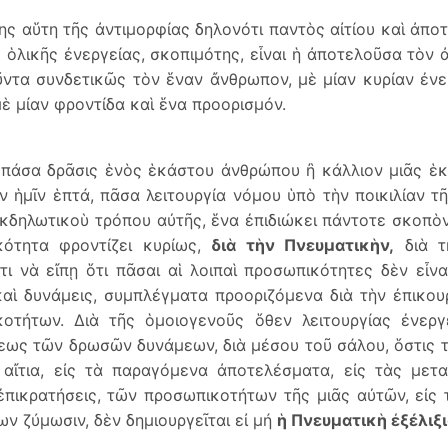
ης αὕτη τῆς ἀντιμορφίας δηλονότι παντὸς αἰτίου καὶ ἀπο
ς ὁλικῆς ἐνεργείας, σκοπιμότης, εἶναι ἡ ἀποτελοῦσα τὸν
ντα συνδετικῶς τὸν ἕναν ἄνθρωπον, μὲ μίαν κυρίαν ἐνε
ὲ μίαν φροντίδα καὶ ἕνα προορισμόν.
πάσα δρᾶσις ἑνὸς ἑκάστου ἀνθρώπου ἢ κάλλιον μιᾶς ἑ
ν ἡμῖν ἑπτά, πᾶσα λειτουργία νόμου ὑπὸ τὴν ποικιλίαν τ
ἐκδηλωτικοὺ τρόπου αὐτῆς, ἕνα ἐπιδιώκει πάντοτε σκοπὸν
κότητα φροντίζει κυρίως,
διὰ τὴν Πνευματικὴν,
διὰ τ
τι νὰ εἴπῃ ὅτι πᾶσαι αἱ λοιπαὶ προσωπικότητες δὲν εἶνα
καὶ δυνάμεις, συμπλέγματα προοριζόμενα διὰ τὴν ἐπικου
οτήτων. Διὰ τῆς ὁμοιογενοῦς ὅθεν λειτουργίας ἐνεργ
εως τῶν δρωσῶν δυνάμεων, διὰ μέσου τοῦ σάλου, ὅστις 
 αἴτια, εἰς τὰ παραγόμενα ἀποτελέσματα, εἰς τὰς μετ
ἐπικρατήσεις, τῶν προσωπικοτήτων τῆς μιᾶς αὐτῶν, εἰς
ων ζύμωσιν, δὲν δημιουργεῖται εἰ μή
ἡ Πνευματικὴ ἐξέλιξ