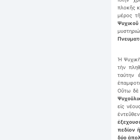
πλοκῆς κ
μέρος τῆ
Ψυχικοῦ
μυστηρι
Πνευματ
Ἡ Ψυχικὴ
τὴν πλη
ταύτην 
ἐπαμφοτε
Οὕτω δὲ 
Ψυχο­ϋλι
εἰς νέου
ἐντεῦθε
ἐξεχουσ
πεδίον 
δύο ἀπο