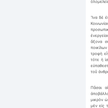
ὁλομελεί
Ἵνα δὲ ἐ
Κοινωνί
προσωπικ
ἐνεργεία
ἄξονα σ
ποικίλω
τροφὴ εἶ
τότε ἡ ἰ
εὐπαθεστ
τοῦ ἀνθρ
Πᾶσαι α
ἀποβάλλο
μικρὸν ὡ
μὲν εἰς 