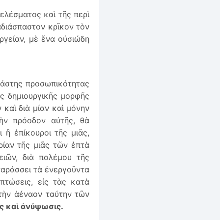
τελέσματος καὶ τῆς περὶ
 ἀδιάσπαστον κρῖκον τὸν
ργείαν, μὲ ἕνα οὐσιώδη
κάστης προσωπικότητας
ῆς δημιουργικῆς μορφῆς
 καὶ διὰ μίαν καὶ μόνην
ὴν πρόοδον αὐτῆς, θὰ
ι ἢ ἐπίκουροι τῆς μιᾶς,
ρίαν τῆς μιᾶς τῶν ἑπτὰ
ειῶν, διὰ πολέμου τῆς
ταράσσει τὰ ἐνεργοῦντα
απτώσεις, εἰς τὰς κατὰ
 τὴν ἀέναον ταύτην τῶν
ις καὶ ἀνύψωσις.