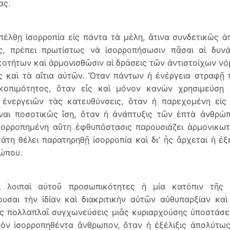
ας.
πέλθῃ ἰσορροπία εἰς πάντα τὰ μέλη, ἅτινα συνδετικῶς ἀ
ας, πρέπει πρωτίστως νὰ ἰσορροπήσωσιν πᾶσαι αἱ δυν
οτήτων καὶ ἁρμονισθῶσιν αἱ δράσεις τῶν ἀντιστοίχων ν
ς καὶ τὰ αἴτια αὐτῶν. Ὅταν πάντων ἡ ἐνέργεια στραφῇ 
κοπιμότητος, ὅταν εἷς καὶ μόνον κανὼν χρησιμεύσῃ
ν ἐνεργειῶν τὰς κατευθύνσεις, ὅταν ἡ παρεχομένη εἰ
ναι ποσοτικῶς ἴση, ὅταν ἡ ἀνάπτυξις τῶν ἑπτὰ ἀνθρώπ
σορροπημένη αὕτη ἐφθυπόστασις παρουσιάζει ἁρμονικωτ
άτη θέλει παρατηρηθῇ ἰσορροπία καὶ δι’ ἧς ἄρχεται ἡ ἐξ
ώπου.
ἱ λοιπαὶ αὐτοῦ προσωπικότητες ἡ μία κατόπιν τῆς 
υσαι τὴν ἰδίαν καὶ διακριτικὴν αὐτῶν αὐθυπαρξίαν κα
ς πολλαπλαῖ συγχωνεύσεις μιᾶς κυριαρχούσης ὑποστάσ
τὸν ἰσορροπηθέντα ἄνθρωπον, ὅταν ἡ ἐξέλιξις ἀπολύτω