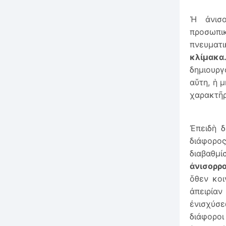
Ἡ ἀνισ
προσωπι
πνευματ
κλίμακα
δημιουργ
αὕτη, ἡ 
χαρακτῆρ
Ἐπειδὴ δ
διάφορος
διαβαθμί
ἀνισορρ
ὅθεν κοι
ἀπειρία
ἐνισχύσε
διάφοροι