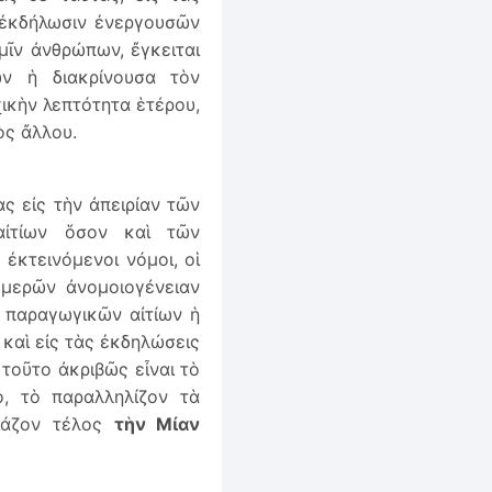
 ἐκδήλωσιν ἐνεργουσῶν
μῖν ἀνθρώπων, ἔγκειται
ν ἡ διακρίνουσα τὸν
ικὴν λεπτότητα ἑτέρου,
ὸς ἄλλου.
ς εἰς τὴν ἀπειρίαν τῶν
ἰτίων ὅσον καὶ τῶν
ἐκτεινόμενοι νόμοι, οἱ
 μερῶν ἀνομοιογένειαν
ν παραγωγικῶν αἰτίων ἡ
 καὶ εἰς τὰς ἐκδηλώσεις
 τοῦτο ἀκριβῶς εἶναι τὸ
, τὸ παραλληλίζον τὰ
ιάζον τέλος
τὴν Μίαν