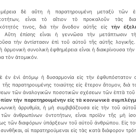
ομέρεια δὲ αὕτη ἡ παρατηρουμένη μεταξὺ τῶν 
κοτήτων, εἶναι τὸ αἴτιον τὸ προκαλοῦν τὰς δια
ικότητός τινος, διὰ τὴν ἄνοδον αὐτῆς εἰς
τὴν ἐξελ
.
Αὕτη ἐπίσης εἶναι ἡ γεννῶσα τὴν μετάπτωσιν τὴ
οῦσα τὴν ἀντίστασιν ἐπὶ τοῦ αὐτοῦ τῆς αὐτῆς λογικῆς
μὴ ἁρμονικὴ συνολικὴ ἑφθημέρεια εἶναι ἡ διακρίνουσα τὴν
α τὸν ἀτομικόν.
ὲ ἐν ἑνὶ ἀτόμῳ ἡ δυσαρμονία εἰς τὴν ἐφθυπόστατον α
 τῆς παρατηρουμένης τοιαύτης εἰς ἕτερον ἄτομον, διὰ το
σεων τῶν ἀναλογικῶν ποσοτικῶν σχέσεων τῶν ἑπτὰ τοῦ 
οπίαν τὴν παρατηρουμένην εἰς τὰ κοινωνικὰ συμπλέγμ
νωνικὴ ἀρρυθμία, ἡ μὴ συμβιβάζουσα εἰς τὴν τοῦ αὐτο
ν τῶν ἀνθρωπίνων ὀντοτήτων, εἶναι προϊὸν τῆς μὴ ἰσ
ως τῶν διαφόρων ὑπάρξεων τοῦ αὐτοῦ ἀνθρώπου. Εἰς το
 συνθῆκαι, αἱ παρατηρούμεναι εἰς τὰς κατὰ διάφορον τρ