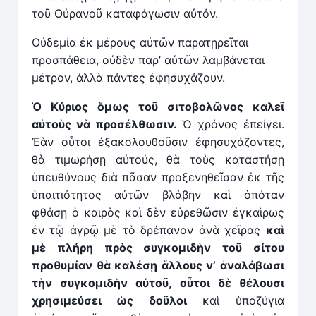
τοῦ Οὐρανοῦ καταφάγωσιν αὐτόν.
Οὐδεμία ἐκ μέρους αὐτῶν παρατῃρεῖται
προσπάθεια, οὐδὲν παρ’ αὐτῶν λαμβάνεται
μέτρον, ἀλλὰ πάντες ἐφησυχάζουν.
Ὁ
Κύριος ὅμως τοῦ σιτοβολῶνος καλεῖ
αὐτοὺς ν
ὰ
προσέλθωσιν.
Ὁ χρόνος ἐπείγει.
Ἐὰν οὗτοι ἐξακολουθοῦσιν ἐφησυχάζοντες,
θὰ τιμωρήσῃ αὐτούς, θὰ τοὺς καταστήσῃ
ὑπευθύνους διὰ πᾶσαν προξενηθεῖσαν ἐκ τῆς
ὑπαιτιότητος αὐτῶν βλάβην καὶ ὁπόταν
φθάσῃ ὁ καιρὸς καὶ δὲν εὑρεθῶσιν ἐγκαὶρως
ἐν τῷ ἀγρῷ μὲ τὸ δρέπανον ἀνὰ χεῖρας
καὶ
μὲ πλήρη πρὸς συγκομιδὴν τοῦ σίτου
προθυμίαν θὰ καλέσῃ
ἄ
λλους ν’ ἀναλάβωσι
τὴν συγκομιδὴν αὐτοῦ, οὗτοι δὲ θέλουσι
χρησιμεύσει ὡς δοῦλοι
καὶ ὑποζύγια