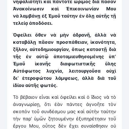
νηφαλιότητι καὶ πάντοτε ὥριμος διὰ πᾶσαν
Ἀνακοίνωσιν καὶ
Ἐ
πικοινωνίαν Μου
ν
ὰ
λαμβάνῃ ἐξ Ἐμο
ῦ
ταύτην ἐν ὅλῃ αὐτῆς τῇ
τελείᾳ ἀποδόσει.
Ὀφείλει ὅθεν ν
ὰ
μ
ὴ
ν ἀδρανῆ, ἀλλὰ νὰ
καταβάλῃ π
ᾶ
σαν προσπάθειαν, ἱκανότητα,
ζῆλον, αὐτοδημιουργίαν, ὅπως καταστῇ διὰ
τῆς ἐν αὐτῷ ἀποταμιευθησομένης ὑπ’
Ἐμο
ῦ
ἱκανῆς διαφωτιστικῆς ὕλης
Α
ὐ
τόφωτος λυχνία, λειτουργο
ῦ
σα οὐχὶ
δι’
ἑ
τεροφώτου λάμψεως, ἀλλὰ διὰ τοῦ
ἰδίου αὐτῆς φωτός.
Τὸ βέβαιον εἶναι καὶ ὀφείλει καὶ ὁ ἴδιος νὰ τὸ
ἀναγνωρίσῃ, ὅτι ἐὰν πάντες ἀγνοῆτε τὸν
σκοπὸν τοῦ συνδέσμου μας καὶ αὐτὴν ταύτην
τὴν παρ’ ὑμῶν ζητουμένην ἐξυπηρέτησιν τοῦ
ἔργου Μου, οὗτος δὲν ἔχει συναίσθησιν οὐ