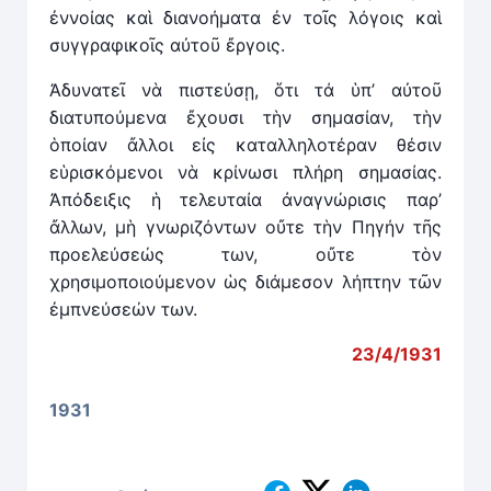
ἐννοίας καὶ διανοήματα ἐν τοῖς λόγοις καὶ
συγγραφικοῖς αὐτοῦ ἔργοις.
Ἀδυνατεῖ νὰ πιστεύσῃ, ὅτι τά ὑπ’ αὐτοῦ
διατυπούμενα ἔχουσι τὴν σημασίαν, τὴν
ὁποίαν ἄλλοι εἰς καταλληλοτέραν θέσιν
εὑρισκόμενοι νὰ κρίνωσι πλήρη σημασίας.
Ἀπόδειξις ἡ τελευταία ἀναγνώρισις παρ’
ἄλλων, μὴ γνωριζόντων οὔτε τὴν Πηγήν τῆς
προελεύσεώς των, οὔτε τὸν
χρησιμοποιούμενον ὡς διάμεσον λήπτην τῶν
ἐμπνεύσεών των.
23/4/1931
1931