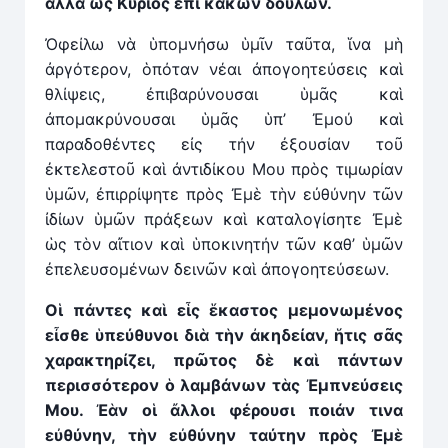
ἀλλὰ ὡς Κύριος ἐπὶ κακῶν δούλων.
Ὀφείλω νὰ ὑπομνήσω ὑμῖν ταῦτα, ἵνα μὴ
ἀργότερον, ὁπόταν νέαι ἀπογοητεύσεις καὶ
θλίψεις, ἐπιβαρύνουσαι ὑμᾶς καὶ
ἀπομακρύνουσαι ὑμᾶς ὑπ’ Ἐμού καὶ
παραδοθέντες εἰς τήν ἐξουσίαν τοῦ
ἐκτελεστοῦ καὶ ἀντιδίκου Μου πρὸς τιμωρίαν
ὑμῶν, ἐπιρρίψητε πρὸς Ἐμὲ τὴν εὐθύνην τῶν
ἰδίων ὑμῶν πράξεων καὶ καταλογίσητε Ἐμὲ
ὡς τὸν αἴτιον καὶ ὑποκινητήν τῶν καθ’ ὑμῶν
ἐπελευσομένων δεινῶν καὶ ἀπογοητεύσεων.
Οἱ πάντες καὶ εἷς ἕκαστος μεμονωμένος
εἶσθε ὑπεύθυνοι διὰ τ
ὴ
ν
ἀ
κηδείαν, ἥτις σ
ᾶ
ς
χαρακτηρίζει, πρῶτος δὲ καὶ πάντων
περισσότερον ὁ λαμβάνων τὰς Ἐμπνεύσεις
Μου. Ἐὰν οἱ
ἄ
λλοι φέρουσι ποιάν τινα
εὐθύνην, τ
ὴ
ν εὐθύνην ταύτην πρὸς Ἐμὲ