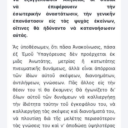
ν
ὰ
ἐπιφέρουσιν τ
ὴ
ν
ἐσωτερικήν
ἀ
ναστάτωσιν, τὴν γενικῆν
ἐπανάστασιν εἰς τὰς ψυχὰς ἐκείνων,
οἵτινες θ
ὰ
ἠδύναντο ν
ὰ
κατανοήσωσιν
αὐτάς.
Ἂς ὑποθέσωμεν, ὅτι πᾶσα Ἀνακοίνωσις, πάσα
ἐξ Ἐμοῦ Ὑπαγόρευσις δὲν προέρχεται ἐκ
μιᾶς Ἀνωτάτης, μετρίας ἢ κατωτάτης
πνευματικῆς δυνάμεως, ἀλλὰ εἶναι ἀπόρροια
τῶν ἰδίων αὐτοῦ σκέψεων, διανοημάτων,
ἀντιλήψεων, γνώσεων. Πᾶς ἄλλος εἰς τὴν
θέσιν του τί θα ἔκαμνεν; Θὰ ἠγωνίζετο δι’
ὅλων αὐτοῦ τῶν δυνάμεων νὰ καλλιεργήσῃ
τὴν ἰδιότητα ταύτην τοῦ ἐγκεφάλου του, νὰ
καλλιεργήσῃ τὰς σκέψεις καὶ διανοήματά του,
νὰ πλουτίσῃ διὰ τῆς μελέτης περισσότερον
τὰς γνώσεις του καὶ ν’ ἀποδώσῃ ὑψηλοτέρας