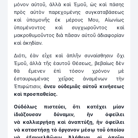
μόνον αὐτοῦ, ἀλλὰ καὶ Ἐμοῦ, ὡς καὶ πάσης
πρὸς αὐτὸν παρεχομένης συγκαταβάσεως
καὶ ὑπομονῆς ἐκ μέρους Μου, Αἰωνίως
ὑπομένοντος καὶ συγχωροῦντος καὶ
μακροθυμοῦντος διὰ πᾶσαν αὐτοῦ ἀδιαφορίαν
καὶ ἀκηδίαν.
Διότι, ἐὰν εἶχε καὶ ἁπλῆν συναίσθησιν ὄχι
Ἐμοῦ, ἀλλὰ τῆς ἑαυτοῦ Θέσεως, βεβαίως δὲν
θὰ ἔμενεν ἐπὶ τόσον χρόνον μὲ
ἐσταυρωμένας χεῖρας ἀναμένων τὴν
Ἐπιφώτισιν,
ἄ
νευ οὐδεμιᾶς αὐτοῦ κινήσεως
καὶ προσπαθείας.
Οὐδόλως πιστεύει, ὅτι κατέχει μίαν
ἰδιάζουσαν δύναμιν,
ἣ
ν ὀφείλει
ν
ὰ
καλλιεργήσῃ καὶ ἀναπτύξῃ, ἣν ὀφείλει
ν
ὰ
καταστήσῃ τὸ ὄργανον μέσῳ τοῦ ὁποίου
νὰ ἐξαγγελθῶσιν Ἀλήθειαι, αἱ ὁποῖαι