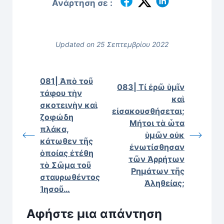
Ανάρτηση σε :
Updated on 25 Σεπτεμβρίου 2022
081| Ἀπὸ τοῦ
083| Τί ἐρῶ ὑμῖν
τάφου τὴν
καὶ
σκοτεινὴν καὶ
εἰσακουσθήσεται;
ζοφώδη
Μήτοι τὰ ὦτα
πλάκα,
ὑμῶν οὐκ
κάτωθεν τῆς
ἐνωτίσθησαν
ὁποίας ἐτέθη
τῶν Ἀρρήτων
τὸ Σῶμα τοῦ
Ρημάτων τῆς
σταυρωθέντος
Ἀληθείας;
Ἰησοῦ…
Αφήστε μια απάντηση