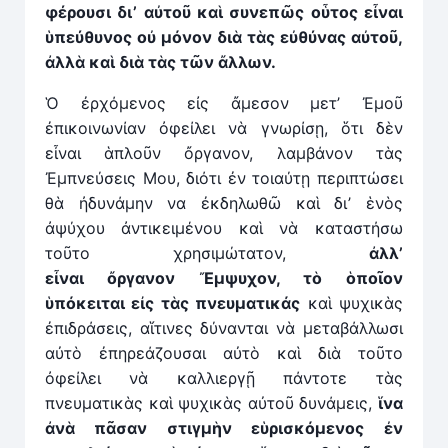
φέρουσι δι’ αὐτοῦ καὶ συνεπῶς οὗτος εἶναι
ὑπεύθυνος οὐ μόνον διὰ τὰς εὐθύνας αὐτοῦ,
ἀλλ
ὰ
καὶ διὰ τὰς τῶν
ἄ
λλων.
Ὁ ἐρχόμενος εἰς ἄμεσον μετ’ Ἐμοῦ
ἐπικοινωνίαν ὀφείλει νὰ γνωρίσῃ, ὅτι δὲν
εἶναι ἁπλοῦν ὄργανον, λαμβάνον τὰς
Ἐμπνεύσεις Μου, διότι ἐν τοιαύτῃ περιπτώσει
θὰ ἠδυνάμην να ἐκδηλωθῶ καὶ δι’ ἑνὸς
ἀψύχου ἀντικειμένου καὶ νὰ καταστήσω
τοῦτο χρησιμώτατον,
ἀλλ’
εἶναι
ὄ
ργανον
Ἔ
μψυχον, τὸ ὁποῖον
ὑπόκειται εἰς τὰς πνευματικάς
καὶ ψυχικὰς
ἐπιδράσεις, αἵτινες δύνανται νὰ μεταβάλλωσι
αὐτὸ ἐπηρεάζουσαι αὐτὸ καὶ διὰ τοῦτο
ὀφείλει νὰ καλλιεργῇ πάντοτε τὰς
πνευματικὰς καὶ ψυχικὰς αὐτοῦ δυνάμεις,
ἵνα
ἀν
ὰ
πᾶσαν στιγμὴν εὑρισκόμενος ἐν