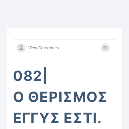
View Categories
082|
Ὁ ΘΕΡΙΣΜῸΣ
ἘΓΓΎΣ ἘΣΤΙ.