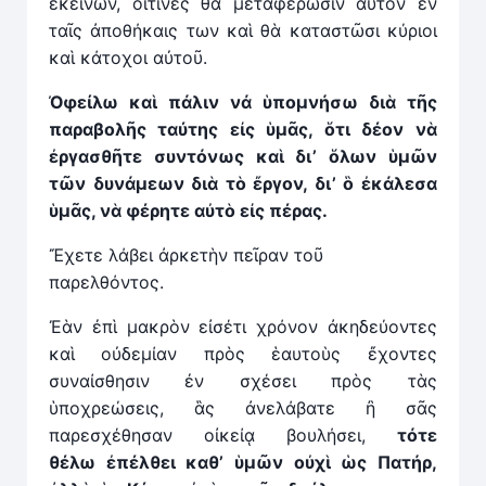
ἐκείνων, οἵτινες θὰ μεταφέρωσιν αὐτὸν ἐν
ταῖς ἀποθήκαις των καὶ θὰ καταστῶσι κύριοι
καὶ κάτοχοι αὐτοῦ.
Ὀφείλω καὶ πάλιν νά ὑπομνήσω διὰ τῆς
παραβολῆς ταύτης εἰς ὑμᾶς, ὅτι δέον νὰ
ἐργασθῆτε συντόνως καὶ δι’ ὅλων ὑμῶν
τῶν δυνάμεων διὰ τὸ ἔργον, δι’ ὃ ἐκάλεσα
ὑμᾶς, ν
ὰ
φέρητε αὐτὸ εἰς πέρας.
Ἔχετε λάβει ἀρκετὴν πεῖραν τοῦ
παρελθόντος.
Ἐὰν ἐπὶ μακρὸν εἰσέτι χρόνον ἀκηδεύοντες
καὶ οὐδεμίαν πρὸς ἑαυτοὺς ἔχοντες
συναίσθησιν ἐν σχέσει πρὸς τὰς
ὑποχρεώσεις, ἃς ἀνελάβατε ἢ σᾶς
παρεσχέθησαν οἰκείᾳ βουλήσει,
τότε
θέλω
ἐ
πέλθει καθ’ ὑμῶν οὐχὶ ὡς Πατήρ,