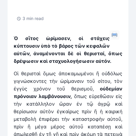
3 min read
Ὁ
σῖτος ὡρίμασεν, οἱ στάχεις
κύπτουσιν ὑπὸ τὸ βάρος τῶν κεφαλῶν
αὐτῶν, ἀναμένονται δὲ οἱ θερισταί, ὅπως
δρέψωσιν κα
ὶ
σταχυολογήσωσιν αὐτόν.
Οἱ θερισταὶ ὅμως ἀποκαμωμένοι ἢ οὐδόλως
γιγνώσκοντες τὴν ὡρίμανσιν τοῦ σίτου, τὸν
ἐγγὺς χρόνον τοῦ θερισμοῦ,
οὐδεμίαν
πρόνοιαν λαμβάνουσιν,
ὅπως εὑρεθῶσιν εἰς
τὴν κατάλληλον ὥραν ἐν τῷ ἀγρῷ καὶ
θερίσωσιν αὐτὸν ἐγκαὶρως πρὶν ἢ ἡ καιρική
μεταβολὴ ἐπιφέρει τὴν καταστροφὴν αὑτοῦ,
πρὶν ἢ μέγα μέρος αὐτοῦ καταπέσῃ καὶ
ἀπωλεσθῇ ἐν τῇ γῇ καὶ πρὶν ἀκόμη τὰ πετεινὰ