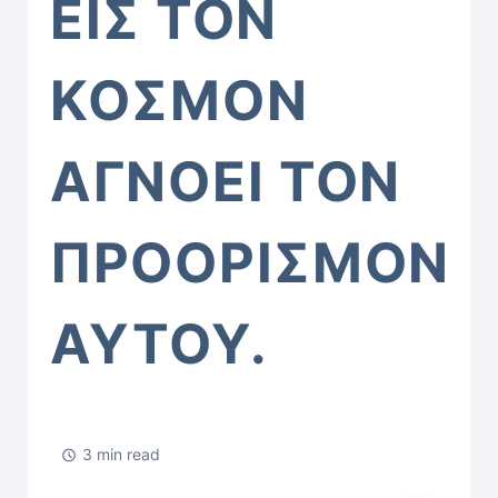
ΕἸΣ ΤῸΝ
ΚΌΣΜΟΝ
ἈΓΝΟΕΙ͂ ΤῸΝ
ΠΡΟΟΡΙΣΜῸΝ
ΑΥ̓ΤΟΥ͂.
3 min read