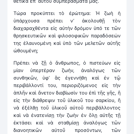
θετικά ἐπ’ αὐτοῦ συμπεράσματά μας.
Τώρα προκύπτει τὸ ἐρώτημα: Ἡ ζωὴ ἡ
ὑπάρχουσα πρέπει ν’ ἀκολουθῇ τὸν
διαχαραχθέντα εἰς αὐτὴν δρόμον ὑπό τε τῶν
θρησκευτικῶν καὶ φιλοσοφικῶν παραδόσεών
της ἐλαυνομένη καὶ ὑπὸ τῶν μελετῶν αὐτῆς
ὠθουμένη;
Πρέπει νὰ ζῇ ὁ ἅνθρωπος, ὁ πιστεύων εἰς
μίαν ὑπερτέραν ζωήν, ἀναλόγως τῶν
συνθηκῶν, ὑφ’ ἃς ἐγεννήθη καὶ ἐν τῷ
περιβάλλοντί του, περιοριζόμενος εἰς τὴν
ἁπλῆν καὶ ἄνετον διαβίωσίν του ἐπὶ τῆς γῆς, ἢ
εἰς τὴν διάθρεψιν τοῦ ὑλικοῦ του σαρκίου, ἢ
νὰ ἐξέλθῃ τοῦ ὑλικοῦ αὐτοῦ περιβάλλοντος
καὶ νὰ ἐνατενίσῃ τὴν ζωὴν ἐν ὅλῃ αὐτῆς τῇ
ἐκτάσει καὶ νὰ σταθμίσῃ ἀναλόγως τῶν
διανοητικῶν αὐτοῦ προσόντων, τῶν