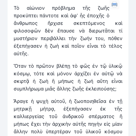
Τὸ αἰώνιον πρόβλημα τῆς ζωῆς
προκύπτει πάντοτε καὶ ἀφ’ ἧς ἐποχῆς ὁ
ἄνθρωπος ἤρχισε σκεπτόμενος καὶ
φιλοσοφῶν δὲν ἔπαυσε νὰ διερωτᾶται τί
μυστήριον περιβάλλει τὴν ζωήν του, πόθεν
ἐξεπήγασεν ἡ ζωὴ καὶ ποῖον εἶναι τὸ τέλος
αὐτῆς.
Ὅταν τὸ πρῶτον βλέπῃ τὸ φῶς ἐν τῷ ὑλικῷ
κόσμῳ, τότε καὶ μόνον ἀρχίζει ἐν αὐτῷ νὰ
σκιρτᾷ ἡ ζωὴ ἢ μήπως ἡ ζωή αὕτη εἷναι
συμπλήρωμα μιᾶς ἄλλης ζωῆς ἐκλειπούσης;
Ἄραγε ἡ ψυχὴ αὐτοῦ, ἡ ζωοποιηθεῖσα ἐν τῇ
μητρικῇ μήτρᾳ, ἐξεπήγασεν ἐκ τῆς
καλλιεργείας τοῦ ἀνδρικοῦ σπέρματος ἢ
μήπως ἔχει τὴν ἀρχικὴν αὐτῆς πηγὴν εἰς μίαν
ἄλλην πολὺ ὑπερτέραν τοῦ ὑλικοῦ κόσμου