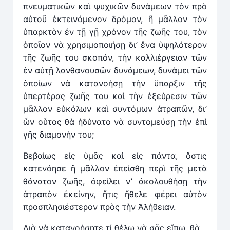
πνευματικῶν καὶ ψυχικῶν δυνάμεων τὸν πρὸ
αὐτοῦ ἐκτεινόμενον δρόμον, ἢ μᾶλλον τὸν
ὑπαρκτὸν ἐν τῇ γῇ χρόνον τῆς ζωῆς του, τὸν
ὁποῖον νὰ χρησιμοποιήσῃ δι’ ἕνα ὑψηλότερον
τῆς ζωῆς του σκοπόν, τὴν καλλιέργειαν τῶν
ἐν αὐτῇ λανθανουσῶν δυνάμεων, δυνάμει τῶν
ὁποίων νὰ κατανοήσῃ τὴν ὕπαρξιν τῆς
ὑπερτέρας ζωῆς του καὶ τὴν ἐξεύρεσιν τῶν
μᾶλλον εὐκόλων καὶ συντόμων ἀτραπῶν, δι’
ὧν οὗτος θὰ ἠδύνατο νὰ συντομεύσῃ τὴν ἐπὶ
γῆς διαμονήν του;
Βεβαίως εἰς ὑμᾶς καὶ εἰς πάντα, ὅστις
κατενόησε ἢ μᾶλλον ἐπείσθη περὶ τῆς μετὰ
θάνατον ζωῆς, ὀφείλει ν’ ἀκολουθήσῃ τὴν
ἀτραπὸν ἐκείνην, ἥτις ἤθελε φέρει αὐτὸν
προσπλησιέστερον πρὸς τὴν Ἀλήθειαν.
Διὰ νὰ κατανοήσητε τί θέλω νὰ σᾶς εἴπω, θὰ