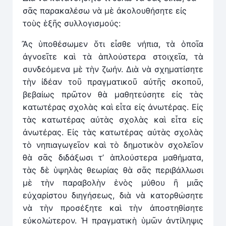
σᾶς παρακαλέσω νὰ μὲ ἀκολουθήσητε εἰς
τοὺς ἑξῆς συλλογισμούς:
Ἂς ὑποθέσωμεν ὅτι εἶσθε νήπια, τὰ ὁποῖα
ἀγνοεῖτε καὶ τὰ ἁπλούστερα στοιχεῖα, τὰ
συνδεόμενα μὲ τὴν ζωήν. Διὰ νὰ σχηματίσητε
τὴν ἰδέαν τοῦ πραγματικοῦ αὐτῆς σκοποῦ,
βεβαίως πρῶτον θὰ μαθητεύσητε εἰς τὰς
κατωτέρας σχολὰς καὶ εἶτα εἰς ἀνωτέρας. Εἰς
τὰς κατωτέρας αὐτὰς σχολὰς καὶ εἶτα εἰς
ἀνωτέρας. Εἰς τὰς κατωτέρας αὐτὰς σχολὰς
τὸ νηπιαγωγεῖον καὶ τὸ δημοτικὸν σχολεῖον
θὰ σᾶς διδάξωσι τ’ ἁπλούστερα μαθήματα,
τὰς δὲ ὑψηλὰς θεωρίας θὰ σᾶς περιβάλλωσι
μὲ τὴν παραβολὴν ἑνὸς μύθου ἢ μιᾶς
εὐχαρίστου διηγήσεως, διὰ νὰ κατορθώσητε
νὰ τὴν προσέξητε καὶ τὴν ἀποστηθίσητε
εὐκολώτερον. Ἡ πραγματικὴ ὑμῶν ἀντίληψις