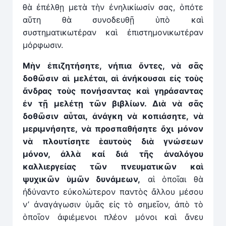
θὰ ἐπέλθῃ μετὰ τὴν ἐνηλικίωσίν σας, ὁπότε
αὕτη θὰ συνοδευθῇ ὑπὸ καὶ
συστηματικωτέραν καὶ ἐπιστημονικωτέραν
μόρφωσιν.
Μὴν ἐπιζητήσητε, νήπια ὄντες, νὰ σᾶς
δοθῶσιν αἱ μελέται, αἱ ἀνήκουσαι εἰς τοὺς
ἄνδρας τοὺς πονήσαντας καὶ γηράσαντας
ἐν τῇ μελέτῃ τῶν βιβλίων. Διὰ νὰ σᾶς
δοθῶσιν αὗται, ἀνάγκη νὰ κοπιάσητε, νὰ
μεριμνήσητε, νὰ προσπαθήσητε ὄχι μόνον
νὰ πλουτίσητε ἑαυτοὺς διὰ γνώσεων
μόνον, ἀλλὰ καί διά τῆς ἀναλόγου
καλλιεργείας τῶν πνευματικῶν καὶ
ψυχικῶν ὑμῶν δυνάμεων,
αἱ ὁποῖαι θὰ
ἠδύναντο εὐκολώτερον παντὸς ἄλλου μέσου
ν’ ἀναγάγωσιν ὑμᾶς εἰς τὸ σημεῖον, ἀπὸ τὸ
ὁποῖον ἀφιέμενοι πλέον μόνοι καὶ ἄνευ