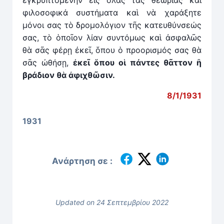
ἐγκρυπτομένην εἰς ὅλας τὰς θεωρίας καὶ
φιλοσοφικά συστήματα καὶ νὰ χαράξητε
μόνοι σας τὸ δρομολόγιον τῆς κατευθύνσεώς
σας, τὸ ὁποῖον λίαν συντόμως καὶ ἀσφαλῶς
θὰ σᾶς φέρῃ ἐκεῖ, ὅπου ὁ προορισμός σας θὰ
σᾶς ὠθήσῃ,
ἐκεῖ ὅπου οἱ πάντες θᾶττον ἢ
βράδιον θὰ ἀφιχθῶσιν.
8/1/1931
1931
Ανάρτηση σε :
Updated on 24 Σεπτεμβρίου 2022