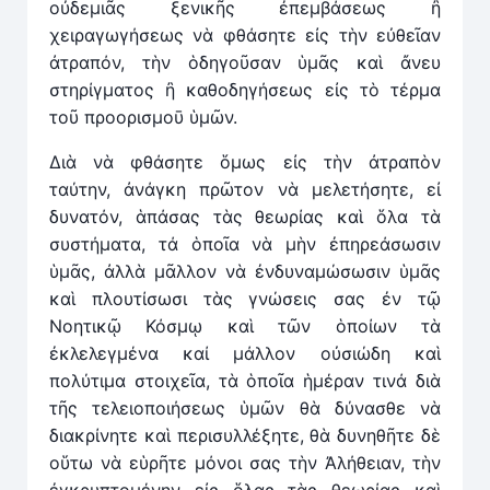
οὐδεμιᾶς ξενικῆς ἐπεμβάσεως ἢ
χειραγωγήσεως νὰ φθάσητε εἰς τὴν εὐθεῖαν
ἀτραπόν, τὴν ὁδηγοῦσαν ὑμᾶς καὶ ἄνευ
στηρίγματος ἢ καθοδηγήσεως εἰς τὸ τέρμα
τοῦ προορισμοῡ ὑμῶν.
Διὰ νὰ φθάσητε ὅμως εἰς τὴν ἀτραπὸν
ταύτην, ἀνάγκη πρῶτον νὰ μελετήσητε, εἰ
δυνατόν, ἁπάσας τὰς θεωρίας καὶ ὅλα τὰ
συστήματα, τά ὁποῖα νὰ μὴν ἐπηρεάσωσιν
ὑμᾶς, ἀλλὰ μᾶλλον νὰ ἐνδυναμώσωσιν ὑμᾶς
καὶ πλουτίσωσι τὰς γνώσεις σας ἐν τῷ
Νοητικῷ Κόσμῳ καὶ τῶν ὁποίων τὰ
ἐκλελεγμένα καί μάλλον οὐσιώδη καὶ
πολύτιμα στοιχεῖα, τὰ ὁποῖα ἡμέραν τινά διὰ
τῆς τελειοποιήσεως ὑμῶν θὰ δύνασθε νὰ
διακρίνητε καὶ περισυλλέξητε, θὰ δυνηθῆτε δὲ
οὕτω νὰ εὑρῆτε μόνοι σας τὴν Ἀλήθειαν, τὴν