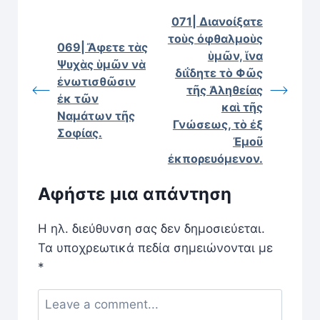
071| Διανοίξατε
τοὺς ὀφθαλμοὺς
069| Ἄφετε τὰς
ὑμῶν, ἵνα
Ψυχὰς ὑμῶν νὰ
διΐδητε τὸ Φῶς
ἐνωτισθῶσιν
τῆς Ἀληθείας
ἐκ τῶν
καὶ τῆς
Ναμάτων τῆς
Γνώσεως, τὸ ἐξ
Σοφίας.
Ἐμοῦ
ἐκπορευόμενον.
Αφήστε μια απάντηση
Η ηλ. διεύθυνση σας δεν δημοσιεύεται.
Τα υποχρεωτικά πεδία σημειώνονται με
*