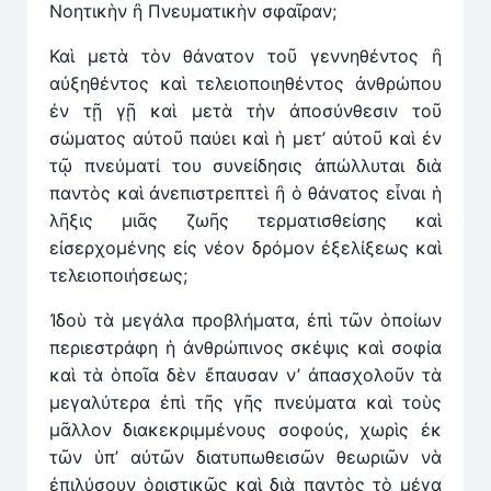
Νοητικὴν ἢ Πνευματικὴν σφαῖραν;
Καὶ μετὰ τὸν θάνατον τοῦ γεννηθέντος ἢ
αὐξηθέντος καὶ τελειοποιηθέντος ἀνθρώπου
ἐν τῇ γῇ καὶ μετὰ τὴν ἀποσύνθεσιν τοῦ
σώματος αὐτοῦ παύει καὶ ἡ μετ’ αὐτοῦ καὶ ἐν
τῷ πνεύματί του συνείδησις ἀπώλλυται διὰ
παντὸς καὶ ἀνεπιστρεπτεὶ ἢ ὁ θάνατος εἶναι ἡ
λῆξις μιᾶς ζωῆς τερματισθείσης καὶ
εἰσερχομένης εἰς νέον δρόμον ἐξελίξεως καὶ
τελειοποιήσεως;
Ἰδοὺ τὰ μεγάλα προβλήματα, ἐπὶ τῶν ὁποίων
περιεστράφη ἡ ἀνθρώπινος σκέψις καὶ σοφία
καὶ τὰ ὁποῖα δὲν ἔπαυσαν ν’ ἀπασχολοῦν τὰ
μεγαλύτερα ἐπὶ τῆς γῆς πνεύματα καὶ τοὺς
μᾶλλον διακεκριμμένους σοφούς, χωρὶς ἐκ
τῶν ὑπ’ αὐτῶν διατυπωθεισῶν θεωριῶν νὰ
ἐπιλύσουν ὁριστικῶς καὶ διὰ παντὸς τὸ μέγα