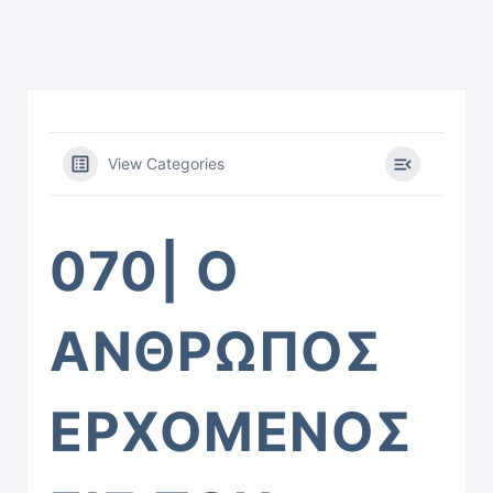
View Categories
070| Ὁ
ἌΝΘΡΩΠΟΣ
ἘΡΧΌΜΕΝΟΣ