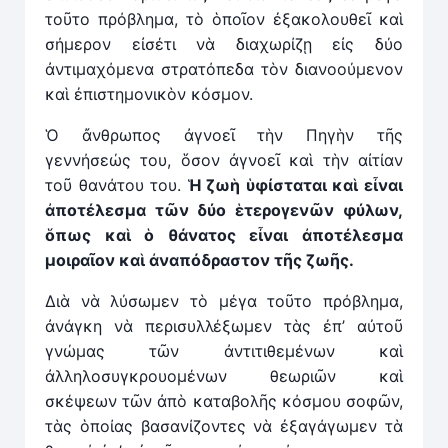
τοῦτο πρόβλημα, τὸ ὁποῖον ἐξακολουθεῖ καὶ
σήμερον εἰσέτι νὰ διαχωρίζῃ εἰς δύο
ἀντιμαχόμενα στρατόπεδα τὸν διανοούμενον
καὶ ἐπιστημονικὸν κόσμον.
Ὁ ἄνθρωπος ἀγνοεῖ τὴν Πηγὴν τῆς
γεννήσεώς του, ὅσον ἀγνοεῖ καὶ τὴν αἰτίαν
τοῦ θανάτου του.
Ἡ ζωὴ ὑφίσταται καὶ εἶναι
ἀποτέλεσμα τῶν δύο ἑτερογενῶν φύλων,
ὅπως καὶ ὁ θάνατος εἶναι ἀποτέλεσμα
μοιραῖον καὶ ἀναπόδραστον τῆς ζωῆς.
Διὰ νὰ λύσωμεν τὸ μέγα τοῦτο πρόβλημα,
ἀνάγκη νὰ περισυλλέξωμεν τὰς ἐπ’ αὐτοῦ
γνώμας τῶν ἀντιτιθεμένων καὶ
ἀλληλοσυγκρουομένων θεωριῶν καὶ
σκέψεων τῶν ἀπὸ καταβολῆς κόσμου σοφῶν,
τὰς ὁποίας βασανίζοντες νὰ ἐξαγάγωμεν τὰ