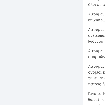
όλοι οι 
Αιτούμαι
επιχύσεω
Αιτούμα
ανθρώπω
Ιωάννου 
Αιτούμαι
αμαρτιών
Αιτούμαι
ανομίαι 
τα εν γν
πατρός ή
Γένοιτο 
θώραξ δ