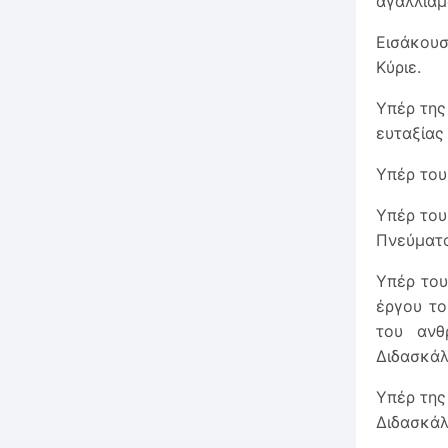
αγαλλίαμ
Εισάκουσ
Κύριε.
Υπέρ της
ευταξίας
Υπέρ του
Υπέρ του
Πνεύματο
Υπέρ το
έργου το
του ανθ
Διδασκάλ
Υπέρ της
Διδασκάλ