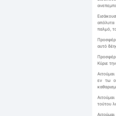
ανεπεμπο
Εισάκουσ
απόλυτα 
παλμό, τ
Προσφέρο
αυτό δέησ
Προσφέρο
Κύριε τη
Αιτούμαι
εν τω ο
καθαρισμ
Αιτούμαι
τούτου λ
Αιτούμαι