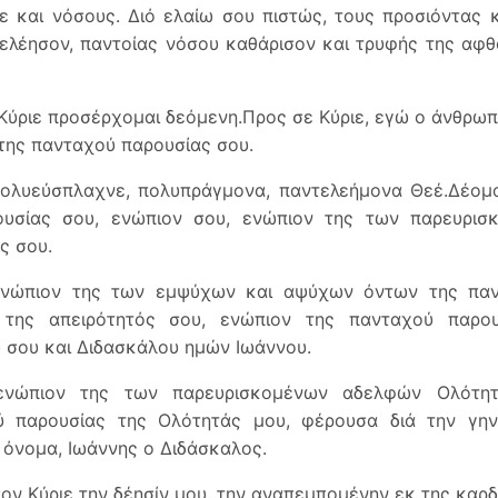
ε και νόσους. Διό ελαίω σου πιστώς, τους προσιόντας
 ελέησον, παντοίας νόσου καθάρισον και τρυφής της αφ
Κύριε προσέρχομαι δεόμενη.Προς σε Κύριε, εγώ ο άνθρω
της πανταχού παρουσίας σου.
ολυεύσπλαχνε, πολυπράγμονα, παντελεήμονα Θεέ.Δέομα
ουσίας σου, ενώπιον σου, ενώπιον της των παρευρι
ς σου.
ενώπιον της των εμψύχων και αψύχων όντων της παν
 της απειρότητός σου, ενώπιον της πανταχού παρο
 σου και Διδασκάλου ημών Ιωάννου.
ενώπιον της των παρευρισκομένων αδελφών Ολότητ
ύ παρουσίας της Ολότητάς μου, φέρουσα διά την γην
 όνομα, Ιωάννης ο Διδάσκαλος.
ον Κύριε την δέησίν μου, την αναπεμπομένην εκ της καρδ