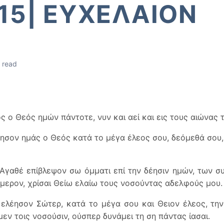
15| ΕΥΧΕΛΑΙΟΝ
 read
ς ο Θεός ημών πάντοτε, νυν και αεί και εις τους αιώνας 
έησον ημάς ο Θεός κατά το μέγα έλεος σου, δεόμεθά σου
Αγαθέ επίβλεψον σω όμματι επί την δέησιν ημών, των 
μερον, χρίσαι Θείω ελαίω τους νοσούντας αδελφούς μου.
ελέησον Σώτερ, κατά το μέγα σου και Θειον έλεος, την δ
εν τοις νοσούσιν, ούσπερ δυνάμει τη ση πάντας ίασαι.