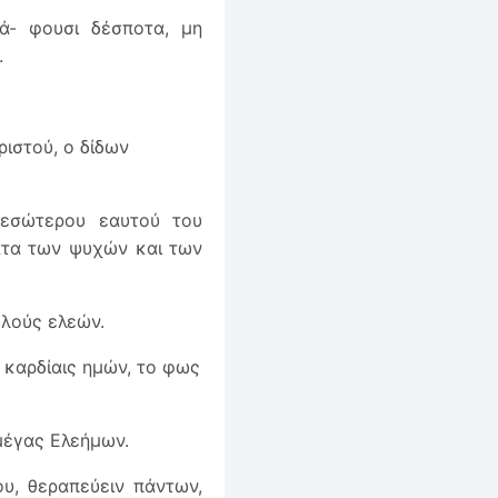
ρά- φουσι δέσποτα, μη
.
ριστού, ο δίδων
εσώτερου εαυτού του
ατα των ψυχών και των
ωλούς ελεών.
 καρδίαις ημών, το φως
 μέγας Ελεήμων.
υ, θεραπεύειν πάντων,