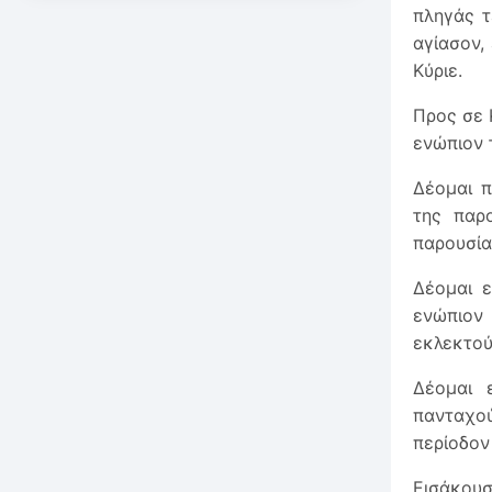
πληγάς τ
αγίασον,
Κύριε.
Προς σε 
ενώπιον 
Δέομαι π
της παρ
παρουσία
Δέομαι 
ενώπιον
εκλεκτού
Δέομαι 
πανταχο
περίοδον
Εισάκουσ