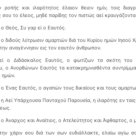
 ροπής και ιλαρότητος έλαιον θειον ημίν, τοις διαγ
 σου το έλεος, μηδέ παρίδης τον πιστώς αεί κραυγάζοντα
 ο Θεός, Συ γαρ εί ο Εαυτός.
ί ο διδούς λύτρωσιν αμαρτιών διά του Κυρίου ημών Ιησού Χ
την αναγέννησιν εις τον εαυτόν άνθρωπον.
εί ο Διδάσκαλος Εαυτός, ο φωτίζων τα σκότη του 
υ, ο Ανορθώνων Εαυτός τα κατακρημνισθέντα συντρίμμ
 ημών.
ί ο Ένας Εαυτός, ο αγαπών τους δικαίους και τους αμαρτ
ί η Αεί Υπάρχουσα Πανταχού Παρουσία, η ιλαρότης εν ταις
εως.
ί ο Άναρχος και Αναίτιος, ο Ατελεύτητος και Άφθαρτος, ο
ην χάριν σου διά των σων ευδιάλλακτε, ελαίω αγίω σο