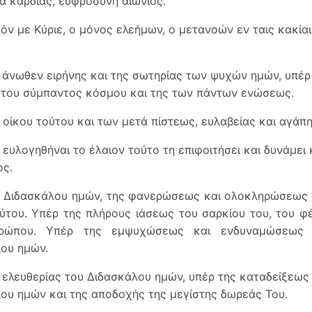
α καρδίας, ευφροσύνη αιώνιος.
όν με Κύριε, ο μόνος ελεήμων, ο μετανοών εν ταις κακία
 άνωθεν ειρήνης και της σωτηρίας των ψυχών ημών, υπέρ 
 του σύμπαντος κόσμου και της των πάντων ενώσεως.
 οίκου τούτου και των μετά πίστεως, ευλαβείας και αγάπη
 ευλογηθήναι το έλαιον τούτο τη επιφοιτήσει και δυνάμει 
ς.
υ Διδασκάλου ημών, της φανερώσεως και ολοκληρώσεως
ύτου. Υπέρ της πλήρους ιάσεως του σαρκίου του, του φ
ρώπου. Υπέρ της εμψυχώσεως και ενδυναμώσεως 
ου ημών.
 ελευθερίας του Διδασκάλου ημών, υπέρ της καταδείξεως
ου ημών και της αποδοχής της μεγίστης δωρεάς Του.