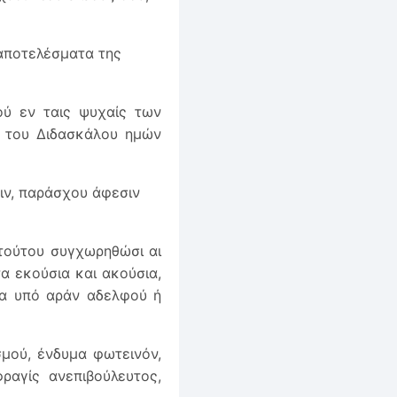
 αποτελέσματα της
ού εν ταις ψυχαίς των
 του Διδασκάλου ημών
ιν, παράσχου άφεσιν
 τούτου συγχωρηθώσι αι
α εκούσια και ακούσια,
 τα υπό αράν αδελφού ή
σμού, ένδυμα φωτεινόν,
ραγίς ανεπιβούλευτος,