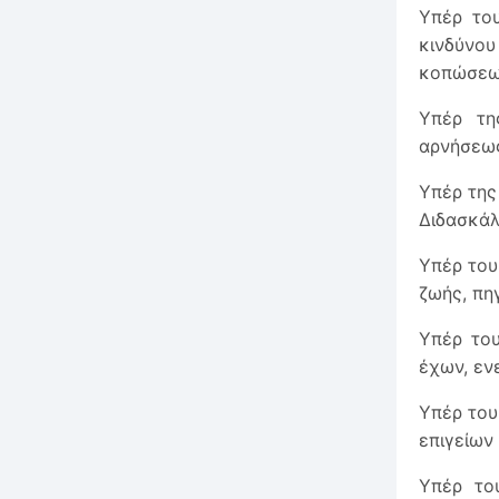
Υπέρ το
κινδύνο
κοπώσεως
Υπέρ τη
αρνήσεως
Υπέρ της
Διδασκάλ
Υπέρ του
ζωής, πη
Υπέρ του
έχων, εν
Υπέρ του
επιγείων
Υπέρ το