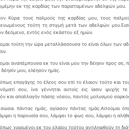
μέμην εκ της καρδίας των παρισταμένων αδελφών μου.
ον Κύριε τους παλμούς της καρδίας μου, τους παλμού
ενωμένους τούτη τη στιγμή μετά των αδελφών μου.Εισ
ον δεόμενο, εντός ενός εκάστου εξ ημών.
μαι τούτη την ώρα μεταλλάσσουσα το είναι όλων των α
ιν.
μαι αναπέμπουσα εκ του είναι μου την δέησιν προς σε, 
ν δέησίν μου, ελέησον ημάς.
 όπως επαγάγης το έλεος σου επί το έλαιον τούτο και το
νόματί σου, ίνα γέννηται αυτοίς εις ίασιν ψυχής τε
όν και απαλλαγήν πάσης νόσου, παντός μολυσμού σαρκός
 σώσαι πάντας ημάς, αγίασον πάντας ημάς.Αιτούμαι όπ
άμψει η παρουσία σου, λάμψει το φως σου, λάμψει η αλήθε
 όπως χρισμένοι εκ του ελαίου τούτου αντιληφθούν τη διά