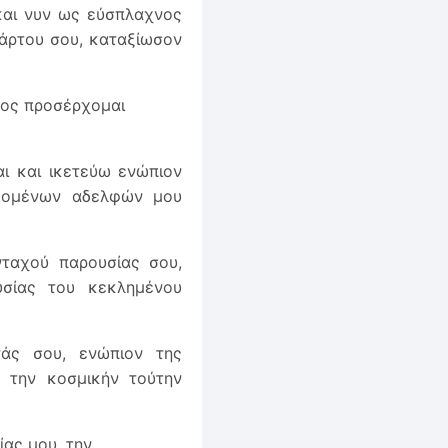
 και νυν ως εύσπλαχνος
θάρτου σου, καταξίωσον
πος προσέρχομαι
ι και ικετεύω ενώπιον
σκομένων αδελφών μου
ταχού παρουσίας σου,
υσίας του κεκλημένου
άς σου, ενώπιον της
 την κοσμικήν τούτην
ίας μου, την