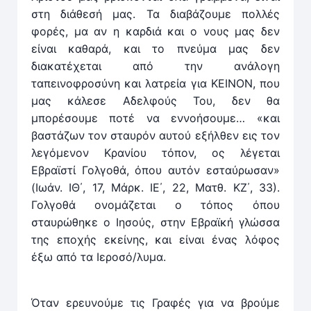
στη διάθεσή μας. Τα διαβάζουμε πολλές
φορές, μα αν η καρδιά και ο νους μας δεν
είναι καθαρά, και το πνεύμα μας δεν
διακατέχεται από την ανάλογη
ταπεινοφροσύνη και λατρεία για ΚΕΙΝΟΝ, που
μας κάλεσε Αδελφούς Του, δεν θα
μπορέσουμε ποτέ να εννοήσουμε… «και
βαστάζων τον σταυρόν αυτού εξήλθεν εις τον
λεγόμενον Κρανίου τόπον, ος λέγεται
Εβραϊστί Γολγοθά, όπου αυτόν εσταύρωσαν»
(Ιωάν. ΙΘ΄, 17, Μάρκ. ΙΕ΄, 22, Ματθ. ΚΖ΄, 33).
Γολγοθά ονομάζεται ο τόπος όπου
σταυρώθηκε ο Ιησούς, στην Εβραϊκή γλώσσα
της εποχής εκείνης, και είναι ένας λόφος
έξω από τα Ιεροσό/λυμα.
Όταν ερευνούμε τις Γραφές για να βρούμε