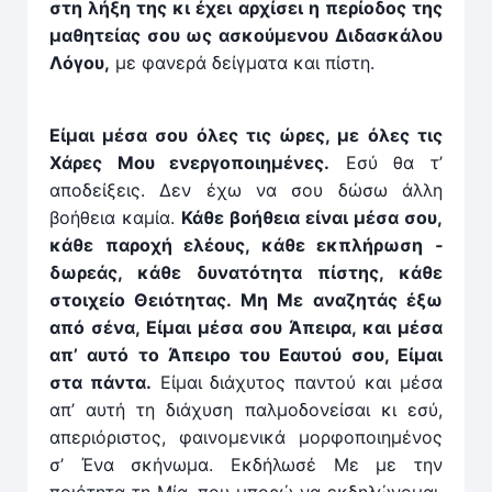
στη λήξη της κι έχει αρ­χίσει η περίοδος της
μαθητείας σου ως ασκούμενου Διδασκάλου
Λόγου,
με φανερά δείγ­ματα και πίστη.
Είμαι μέσα σου όλες τις ώρες, με όλες τις
Χάρες Μου ενερ­γοποιημένες.
Εσύ θα τ’
αποδείξεις. Δεν έχω να σου δώσω άλ­λη
βοήθεια καμία.
Κάθε βοήθεια είναι μέσα σου,
κάθε παροχή ελέους, κάθε εκπλήρωση ­
δωρεάς, κάθε δυνατότητα πίστης, κάθε
στοιχείο Θειότητας. Μη Με αναζητάς έξω
από σένα, Είμαι μέσα σου Άπειρα, και μέσα
απ’ αυτό το Άπειρο του Εαυτού σου, Είμαι
στα πάν­τα.
Είμαι διάχυτος παν­τού και μέσα
απ’ αυτή τη διάχυση παλμοδονείσαι κι εσύ,
απεριόριστος, φαινομενικά μορφοποιημένος
σ’ Ένα σκήνωμα. Εκ­δήλωσέ Με με την
ποιότητα τη Μία, που μπορώ να εκ­δηλώνομαι,