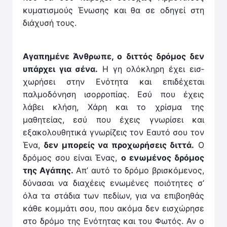
κυματισμούς Ένωσης και θα σε οδηγεί στη
διάχυσή τους.
Αγαπημένε Άνθρωπε, ο διτ­τός δρόμος δεν
υπάρ­χει για σένα.
Η γη ολόκληρη έχει εισ­
χωρήσει στην Ενότητα και επιδέχεται
παλμοδόνηση ισορ­ροπίας. Εσύ που έχεις
λάβει κλήση, Χάρη και το χρίσμα της
μαθητείας, εσύ που έχεις γνωρίσει και
εξακολουθητικά γνωρίζεις τον Εαυτό σου τον
Ένα,
δεν μπορείς να προχωρήσεις διτ­τά.
Ο
δρόμος σου είναι Ένας,
ο ενωμένος δρόμος
της Αγάπης.
Απ’ αυτό το δρόμο βρισκόμενος,
δύνασαι να διαχέεις ενωμένες ποιό­τητες σ’
όλα τα στάδια των πεδίων, για να επιβοηθάς
κάθε κομ­μάτι σου, που ακόμα δεν εισ­χώ­ρησε
στο δρόμο της Ενότητας και του Φωτός. Αν ο