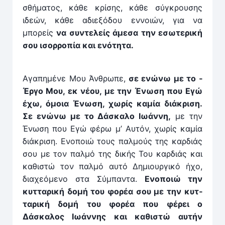
σθήματος, κάθε κρίσης, κάθε σύγκρουσης
ιδεών, κάθε αδιεξόδου εν­νοιών, για να
μπορείς
να συν­τελείς άμεσα την εσωτερική
σου ισορ­ροπία και ενότητα.
Αγαπημένε Μου Άνθρωπε,
σε ενώνω με το ­
Έρ­γο Μου, εκ νέου, με την Ένωση που Εγώ
έχω, όμοια Ένωση, χωρίς καμία διάκριση.
Σε ενώνω με το Δάσκαλο Ιωάν­νη,
με την
Ένωση που Εγώ φέρω μ’ Αυτόν, χωρίς καμία
διάκριση. Ενοποιώ τους παλμούς της καρδιάς
σου με τον παλμό της δικής Του καρδιάς και
καθιστώ τον παλμό αυτό Δημιουρ­γικό ήχο,
διαχεόμενο στα Σύμπαν­τα.
Ενοποιώ την
κυτ­ταρική δομή του φορέα σου με την κυτ­
ταρική δομή του φο­ρέα που φέρει ο
Δάσκαλος Ιωάν­νης και καθιστώ αυτήν