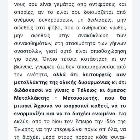
νους σου είναι γεμάτος από αν­τιφάσεις και
απορίες, αν το είναι σου δοκιμάζεται από
ανέμους συγκρούσεων, μη δειλιάσεις, μην
αφεθείς στο φόβο, που ο άνθρωπος νιώθει,
μην αφεθείς στην ανακύκλωση των
συναισθημάτων, στη στασιμότητα των γήινων
αναστολών, γιατί αυτό είναι οπισθοχώρηση
για σένα. Όποια τέτοια κατάσταση κι αν
βιώνεις, γνώριζε ότι δεν απο­μακρύνεσαι από
την ενότητα,
αλ­λά ότι λειτουρ­γείς σαν
μεταλ­λάκτης της ολικής δυσαρ­μονίας κι ότι
διδάσκεσαι να γίνεις ο Τέλειος κι άμεσος
Μεταλ­λάκτης – Μετουσιωτής, που θα
μπορεί Άχρονα να ισορ­ροπεί καθετί, να το
εναρ­μονίζει και να το διαχέει ενωμένο.
Να
εκλύει από το Νου τον Άπειρο την Ιδέα της
Ένωσης, να την υπερυψώνει πά­νω απ’ όλα, να
τη δια­χέει μέσα στους πόρους κάθε συναι­