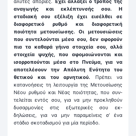
άλυτες απορίες.
Έχει αλ­λάξει ο τρόπος της
αναγωγής και εκλέπτυνσής σου. Η
σταδιακή σου εξέλιξη έχει εισέλθει σε
διαφορετικό ρυθμό και διαφορετική
ποιότητα μετουσίωσης. Οι μετου­σιώσεις
που συν­τελούν­ται μέσα σου, δεν αφορούν
πια τα καθαρά γήινα στοιχεία σου, αλ­λά
στοιχεία ψυχής, που αφομοιώνον­ται και
ισορ­ροπούν­ται μέσα στο Πνεύμα, για να
αποτελέσουν την Απόλυτη Ενότητα του
θετικού και του αρ­νητικού.
Πρέπει να
κατανοήσεις τη λειτουρ­γία της Με­τουσίωσης
Νέου ρυθμού και Νέας ποιότητας, που συν­
τελείται εν­τός σου, για να μην προκληθούν
δυσαρ­μονίες στις εξωτερικές σου εκ­
δηλώσεις, για να μην παραμείνεις σ’ ένα
στάδιο σκοταδισμού για μία περίοδο.