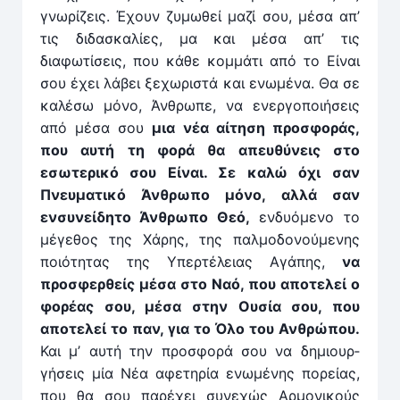
γνωρίζεις. Έχουν ζυμωθεί μαζί σου, μέσα απ’
τις διδασκαλίες, μα και μέσα απ’ τις
διαφωτίσεις, που κάθε κομ­μάτι από το Είναι
σου έχει λάβει ξεχωριστά και ενωμένα. Θα σε
καλέ­σω μόνο, Άνθρωπε, να ενερ­γοποιήσεις
από μέσα σου
μια νέα αίτηση προσφοράς,
που αυτή τη φορά θα απευθύνεις στο
εσωτερικό σου Είναι. Σε καλώ όχι σαν
Πνευματικό Άνθρωπο μόνο, αλ­λά σαν
ενσυνείδητο Άνθρωπο Θεό,
εν­δυόμενο το
μέγεθος της Χάρης, της παλμοδονούμενης
ποιότητας της Υπερτέλειας Αγάπης,
να
προσφερθείς μέ­σα στο Ναό, που αποτελεί ο
φορέας σου, μέσα στην Ουσία σου, που
αποτελεί το παν, για το Όλο του Ανθρώπου.
Και μ’ αυτή την προσφορά σου να δημιουρ­
γήσεις μία Νέα αφετηρία ενωμένης πορείας,
που θα σου παρέχει συνεχώς Αρ­μονικούς