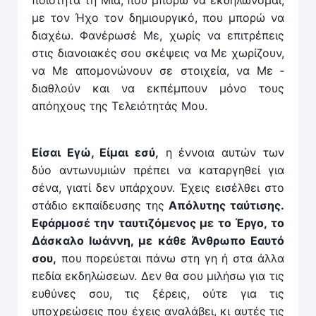
με τον Ήχο τον δημιουρ­γικό, που μπορώ να
διαχέω. ­Φανέρωσέ Με, χωρίς να επιτρέπεις
στις διανοιακές σου σκέψεις να Με χωρίζουν,
να Με απο­μονώνουν σε στοιχεία, να Με ­
διαθλούν και να εκπέμπουν μόνο τους
απόηχους της ­Τε­λειότητάς Μου.
Είσαι Εγώ, Είμαι εσύ,
η έν­νοια αυτών των
δύο αν­τωνυ­μιών πρέπει να καταρ­γηθεί για
σένα, γιατί δεν υπάρ­χουν. Έχεις εισέλθει στο
στάδιο εκπαίδευσης της
Απόλυτης ταύτισης.
Εφάρ­μοσέ την ταυτιζόμενος με το Έρ­γο, το
Δάσκαλο Ιωάν­νη, με κάθε Άνθρωπο ­Εαυτό
σου,
που πο­ρεύεται πάνω στη γη ή στα άλ­λα
πεδία ­εκδηλώσεων. Δεν θα σου μιλήσω για τις
ευθύνες σου, τις ξέρεις, ούτε για τις
υποχρεώσεις που έχεις αναλάβει, κι αυτές τις