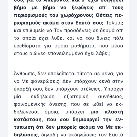
βήμα με βήμα να ξεφύ­γεις απ’ τους
περιορισμούς του χωρόχρονου; Θέτεις πε­
ριορισμούς ακόμα στον Εαυτό σου;
Τολμάς
και επιθυμείς να Τον προσδένεις σε δεσμά απ’
τα οποία έχει λυθεί και να του δίνεις πάλι
ερεθίσματα για όμοια μαθήματα, που μέσα
στους αιώνες επανειλημ­μένα έχει λάβει;
Άνθρωπε, δεν υπολείπεται τίποτα σε σένα, για
να Με φανερώσεις. Δεν υπάρ­χουν κενά στην
ύπαρξή σου, δεν υπάρ­χουν ατέλειες. Υπάρ­χει
μία εκ­δήλωση εξωτερική συ­νήθειας,
φαινομενικής άνεσης, που σε ωθεί να εκ­
δηλώνε­σαι όμοια, υπάρ­χει
μια πλαστή
κατάσταση, που σου δη­μιουρ­γεί την εν­
τύπωση ότι δεν μπορείς ακόμα να Με εκ­
δηλώσεις,
δηλαδή να εκ­δηλώσεις τον Εαυτό