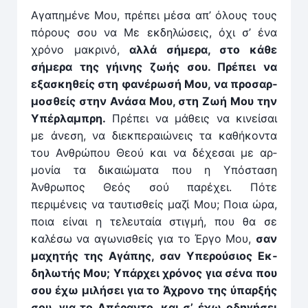
Αγαπημένε Μου, πρέπει μέσα απ’ όλους τους
πόρους σου να Με εκ­δηλώσεις, όχι σ’ ένα
χρόνο μακρινό,
αλ­λά σήμερα, στο κάθε
σήμερα της γήινης ζωής σου. Πρέπει να
εξασκηθείς στη φανέρωσή Μου, να προσαρ­
μοσθείς στην Ανάσα Μου, στη Ζωή Μου την
Υπέρλαμπρη.
Πρέπει να μάθεις να κινείσαι
με άνεση, να διεκπεραιώνεις τα καθή­κον­τα
του Ανθρώπου Θεού και να δέχεσαι με αρ­
μονία τα δικαιώματα που η Υπόσταση
Άνθρωπος Θεός σού παρέ­χει. Πότε
περιμένεις να ταυτισθείς μαζί Μου; Ποια ώρα,
ποια είναι η τελευταία στιγ­μή, που θα σε
καλέσω να αγωνισθείς για το Έρ­γο Μου,
σαν
μαχητής της Αγάπης, σαν Υπερούσιος Εκ­
δηλωτής Μου; Υπάρ­χει χρόνος για σένα που
σου έχω μιλήσει για το Άχρονο της ύπαρξής
σου, για το Απέραν­το, και σ’ έχω οδηγήσει