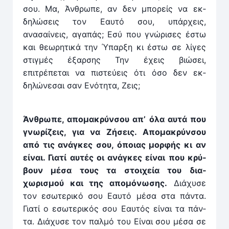
σου. Μα, Άνθρωπε, αν δεν μπορείς να εκ­
δηλώσεις τον Εαυτό σου, υπάρ­χεις,
ανασαίνεις, αγαπάς; Εσύ που γνώρισες έστω
και θεωρητικά την Ύπαρξη κι έστω σε λίγες
στιγ­μές έξαρ­σης Την έχεις βιώσει,
επιτρέπεται να πιστεύεις ότι όσο δεν εκ­
δηλώνεσαι σαν Ενότητα, Ζεις;
Άνθρωπε, απομακρύνσου απ’ όλα αυτά που
γνωρίζεις, για να Ζήσεις. Απομακρύνσου
από τις ανάγκες σου, όποιας μορφής κι αν
είναι. Γιατί αυτές οι ανά­γκες είναι που κρύ­
βουν μέσα τους τα στοιχεία του δια­
χωρισμού και της απομόνωσης.
Διάχυσε
τον εσωτερικό σου Εαυτό μέσα στα πάν­τα.
Γιατί ο εσωτερικός σου Εαυτός είναι τα πάν­
τα. Διάχυσε τον παλμό του Είναι σου μέσα σε