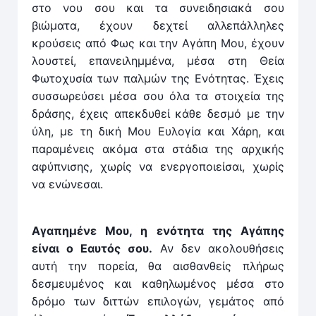
στο νου σου και τα συνειδησιακά σου
βιώματα, έχουν δεχτεί αλ­λεπάλ­ληλες
κρούσεις από Φως και την Αγάπη Μου, έχουν
λουστεί, επανειλημ­μένα, μέσα στη Θεία
Φωτοχυσία των παλμών της Ενότητας. Έχεις
συσ­­σω­ρεύσει μέσα σου όλα τα στοιχεία της
δράσης, έχεις απεκ­δυθεί κάθε δεσμό με την
ύλη, με τη δική Μου Ευλογία και Χάρη, και
παραμένεις ακόμα στα στάδια της αρ­χικής
αφύ­πνισης, χωρίς να ενερ­γοποιείσαι, χωρίς
να ενώνεσαι.
Αγαπημένε Μου, η ενότητα της Αγάπης
είναι ο Εαυτός σου.
Αν δεν ακολουθήσεις
αυτή την ­πορεία, θα αισθαν­θείς πλήρως
δεσμευμένος και καθηλωμένος μέσα στο
δρόμο των διτ­τών επιλογών, γεμάτος από