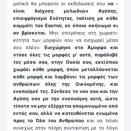
ματικά θα μπορούν οι εκ­δηλώσεις σου
να ­
είναι διά­χυση μελωδιών Αγάπης,
επισφράγισμα Ενότητας, ταύτιση με κάθε
κομ­μάτι του Εαυτού, σε όποιο σκήνωμα κι
αν βρί­σκεται.
Μην επιτρέπεις στη χωριστι­
κότητα των μορφών σου να εισ­χωρεί μέσα
σου πλέον.
­Εισ­χώρησε στο Άμορφο και
ντύσε όλες τις μορφές μ’ αυτό, παράλαβέ
τες μέσα σου, στην Ουσία σου, εκεί όπου
χωράει κάθε μορφή, όπου μεταλ­λάσ­σεται
κάθε μορφή και λαμ­βάνει τις μορφές των
ανθρώπων όλης της Οικουμένης, και
ενοποίησέ τες. Σύνδεσε το νου σου και την
Αγάπη σου με την ενοποίηση αυτή, ώστε
τίποτα να μην εξέρ­χεται απομονωμένο από
εν­τός σου, αλ­λά να κατευθύνεται ενωμένο
προς το Όλο του Ανθρώπου
και να τείνει
συνεχώς στην πλήρη συν­­ταύτιση με το Λόγο