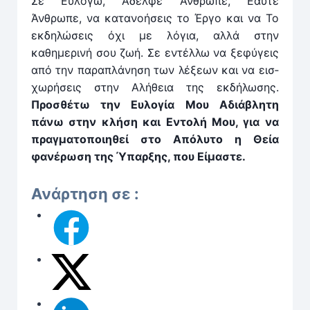
Σε Ευλογώ, Αδελφέ Άνθρωπε, Εαυτέ
Άνθρωπε, να κατανοήσεις το Έρ­γο και να Το
εκ­δηλώσεις όχι με λόγια, αλ­λά στην
καθημερινή σου ζωή. Σε εν­τέλ­λω να ξεφύγεις
από την παραπλάνηση των λέξεων και να εισ­
χωρήσεις στην Αλήθεια της εκ­δήλωσης.
Προσθέτω την Ευλογία Μου Αδιάβλητη
πάνω στην κλήση και Εν­τολή Μου, για να
πραγ­ματοποιηθεί στο Απόλυτο η Θεία
φανέρωση της Ύπαρξης, που Είμαστε.
Ανάρτηση σε :