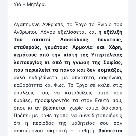
Υιό – Μητέρα.
Αγαπημένε Άνθρωπε, το Έρ­γο το Ενιαίο του
Ανθρώπου Λόγου εξελίσ­σεται και
η εξέλιξή
Του απαιτεί Δασκάλους δυνατούς,
σταθερούς, γεμάτους Αρ­μονία και Χάρη,
γεμά­τους από την πίστη της Υπερτέλειας
λειτουρ­γίας κι από τη γνώση της Σοφίας,
που περικλείει τα πάν­τα και δεν κομπάζει,
αλ­λά εκ­δηλώνεται με απλότητα, σαφήνεια,
καθαρότητα και Φως. Το Έρ­γο σε καλεί στις
επάλξεις Του, να καταδείξεις αυτά που
έμαθες, προσφέρον­τάς τα στον Εαυτό σου,
όπου κι αν βρίσκεται, χωρίς καμία διάκριση.
Πρέπει με κάθε τρόπο να συνειδητοποιήσεις
ότι η περίο­δος της μαθητείας σου σαν
ασκούμενου ακροατή – μαθη­τή
βρίσκεται