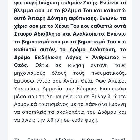
φωταυγή διάχυση παλμών Ζωής. Ενώνω το
βλέμ­μα σου με το βλέμ­μα Του και καθιστώ
αυτό Άπειρη Δόνηση αφύ­πνι­σης. Ενώνω τα
χέρια σου με τα Χέρια Του και ­καθιστώ αυτά
Σταυρό Αδιάβλητο και Αναλ­λοίωτο. Ενώνω
το βηματι­σμό σου με το βηματισμό Του και
καθιστώ αυτόν, το Δρόμο Ανάσταση, το
Δρόμο Εκ­δήλωση Λόγος – Άνθρωπος –
Θεός.
Θέτω σε κίνηση έν­τονη τους
μηχανισμούς όλους τους πνευματικούς.
Εμφυσώ εν­τός σου ­Αγάπη Θεία, Φως Άπειρο,
Υπερούσια Αρ­μονία των Κόσμων. Εισπορεύω
μέ­σα σου τη Δημιουρ­γία και σε Ευλογώ, ώστε
Αρ­μονικά ταυ­τισμένος με το Δάσκαλο Ιωάν­νη
να αποτελείς τα σκαλο­πάτια του Δρόμου και
να δίνεις την ώθηση σε κάθε ψυχή.