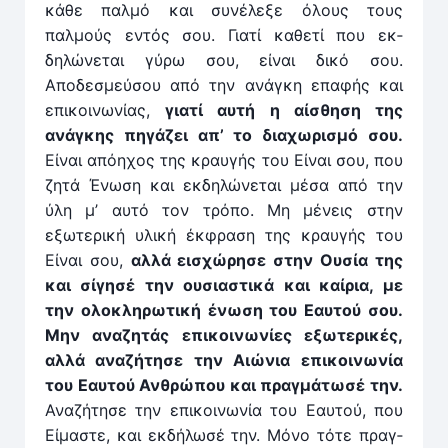
κάθε παλμό και συνέλεξε όλους τους
παλμούς εν­τός σου. Γιατί καθετί που εκ­
δηλώνεται γύρω σου, είναι δικό σου.
Αποδεσμεύσου από την ανάγκη επαφής και
επικοινωνίας,
γιατί αυτή η αίσθηση της
ανάγκης πηγάζει απ’ το διαχωρισμό σου.
Είναι απόηχος της ­κραυγής του Είναι σου, που
ζητά Ένω­ση και εκ­δηλώνεται μέσα από την
ύλη μ’ αυτό τον τρόπο. Μη μένεις στην
εξωτερική υλική έκ­φραση της κραυγής του
Είναι σου,
αλ­λά εισ­χώρησε στην Ουσία της
και σίγησέ την ουσιαστικά και καίρια, με
την ολοκληρωτική ένωση του Εαυτού σου.
Μην αναζητάς επικοινωνίες εξωτερικές,
αλ­λά αναζήτησε την Αιώνια επικοινωνία
του Εαυτού Αν­θρώπου και πραγ­μάτωσέ την.
Αναζήτησε την επικοινωνία του Εαυτού, που
Είμαστε, και εκ­δήλωσέ την. Μόνο τότε πραγ­