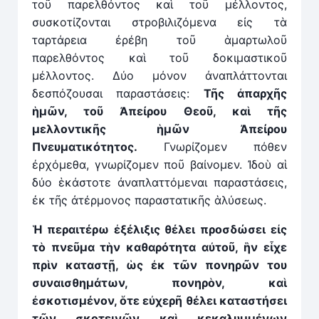
τοῦ παρελθόντος καὶ τοῦ μέλλοντος,
συσκοτίζονται στροβιλιζόμενα εἰς τὰ
ταρτάρεια ἐρέβη τοῦ ἁμαρτωλοῦ
παρελθόντος καὶ τοῦ δοκιμαστικοῦ
μέλλοντος. Δύο μόνον ἀναπλάττονται
δεσπόζουσαι παραστάσεις:
Τῆς ἀπαρχῆς
ἡμῶν, τοῦ Ἀπείρου Θεοῦ, καὶ τῆς
μελλοντικῆς
ἡ
μῶν Ἀπείρου
Πνευματικότητος.
Γνωρίζομεν πόθεν
ἐρχόμεθα, γνωρίζομεν ποῦ βαίνομεν. Ἰδοὺ αἱ
δύο ἑκάστοτε ἀναπλαττόμεναι παραστάσεις,
ἐκ τῆς ἀτέρμονος παραστατικῆς ἁλύσεως.
Ἡ
περαιτέρω ἐξέλιξις θέλει προσδώσει εἰς
τὸ πνεῦμα τὴν καθαρότητα αὐτοῦ,
ἣ
ν εἶχε
πρὶν καταστῇ, ὡς ἐκ τῶν πονηρῶν του
συναισθημάτων, πονηρὸν, καὶ
ἐσκοτισμένον, ὅτε εὐχερῆ θέλει καταστήσει
τῶν σκοτεινῶν καὶ κεκαλυμμένων