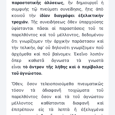
παραστατικῆς
ἁ
λύσεως,
ἣν δημιουργεῖ ἡ
συμφυὴς τῷ πνεύματι συνείδησις, ἥτις ἀπὸ
κοινοῦ τὴν
ἰδίαν διαγράφει ἐξελικτικὴν
τροχιάν.
Τῆς συνειδήσεως ὅθεν ὑπαρχούσης
ὑφίστανται πᾶσαι αἱ παραστάσεις τοῦ τε
παρελθόντος καὶ τοῦ μέλλοντος, δεδομένου
ὅτι γνωρίζομεν τὴν ἀρχικὴν παράστασιν καὶ
τὴν τελικήν, ἀφ’ οὗ δηλονότι γνωρίζομεν ποῦ
ἀρχόμεθα καὶ ποῦ βαίνομεν. Ἐκεῖνο λοιπὸν
ὅπερ καθιστᾶ ἄγνωστα τὰ γνωστὰ
εἶναι
τὸ
ἄ
ντρον τῆς λήθης καὶ ὁ περίβολος
τοῦ ἀγνώστου.
Ὅθεν, ὅσον τελειοποιούμεθα πνευματικῶς
τόσον τὰ ἀδιαφανῆ τοιχώματα τοῦ
παρελθόντος ὅσον καὶ τὰ τοῦ ἀγνώστου
μέλλοντος καθίστανται διαφανῆ καὶ
ἐπιτρέπουν εἰς τὰ λεπτὰ ἢ ἐξελιγμένα