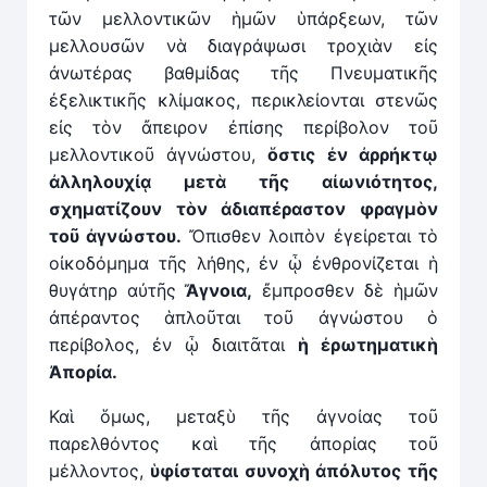
τῶν μελλοντικῶν ἡμῶν ὑπάρξεων, τῶν
μελλουσῶν νὰ διαγράψωσι τροχιὰν εἰς
ἀνωτέρας βαθμίδας τῆς Πνευματικῆς
ἐξελικτικῆς κλίμακος, περικλείονται στενῶς
εἰς τὸν ἄπειρον ἐπίσης περίβολον τοῦ
μελλοντικοῦ ἀγνώστου,
ὅστις ἐν ἀρρήκτῳ
ἀλληλουχίᾳ μετὰ τῆς αἰωνιότητος,
σχηματίζουν τὸν ἀδιαπέραστον φραγμὸν
τοῦ ἀγνώστου.
Ὄπισθεν λοιπὸν ἐγείρεται τὸ
οἰκοδόμημα τῆς λήθης, ἐν ᾧ ἐνθρονίζεται ἡ
θυγάτηρ αὐτῆς
Ἄ
γνοια,
ἔμπροσθεν δὲ ἡμῶν
ἀπέραντος ἁπλοῦται τοῦ ἀγνώστου ὁ
περίβολος, ἐν ᾧ διαιτᾶται
ἡ
ἐρωτηματικὴ
Ἀπορία.
Καὶ ὅμως, μεταξὺ τῆς ἀγνοίας τοῦ
παρελθόντος καὶ τῆς ἀπορίας τοῦ
μέλλοντος,
ὑφίσταται συνοχὴ ἀπόλυτος τῆς