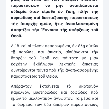
παραστάσεων ν
ὰ
μὴν ἀναπλάσσεται
οὐδεμία ὅταν ε
ἴ
μεθα ἐν ζωῇ, πλὴν τῆς
κυριώδους καὶ δεσποζούσης παραστάσεως
τῆς ἀπαρχῆς
ἡ
μῶν,
ἥ
τις ἀναπλασσομένη
ἀπαρτίζει τὴν
Ἔ
ννοιαν τῆς ὑπάρξεως τοῦ
Θεοῦ.
Δι’ ὃ καὶ οἱ πλέον πεπορωμένοι, ἐν ὅλῃ αὐτῶν
τῇ πορώσει καὶ ἀπιστίᾳ, αἰσθάνονται τὴν
ὕπαρξιν τοῦ Θεοῦ καὶ πάντοτε μὲ μίαν
ἐσχάτην ἐκδήλωσιν λεκτικῆς ἀπιστίας
συντρίβονται πάντα πρὸ τῆς ἀναπλασσομένης
παρα­στάσεως τοῦ Θείου.
Ἀπέραντον ἐκτείνεται τὸ σκοτεινὸν
παρελθόν, μυστηριῶδες καὶ ζοφῶδες πρὸ
ἡμῶν τὸ μελλοντικὸν ἄγνωστον. Τὰ μέσα καὶ
τὰ διάμεσα τῶν δύο ἀπείρων παραστάσεων,