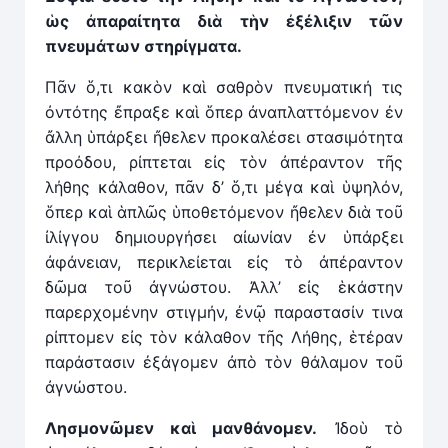
ὡς ἀπαραίτητα διὰ τ
ὴ
ν ἐξέλιξιν τῶν
πνευμάτων στηρίγματα.
Πᾶν ὅ,τι κακὸν καὶ σαθρὸν πνευματική τις
ὀντότης ἔπραξε καὶ ὅπερ ἀναπλαττόμενον ἐν
ἄλλη ὑπάρξει ἤθελεν προκαλέσει στασιμότητα
προόδου, ρίπτεται εἰς τὸν ἀπέραντον τῆς
λήθης κάλαθον, πᾶν δ’ ὅ,τι μέγα καὶ ὑψηλόν,
ὅπερ καὶ ἁπλῶς ὑποθετόμενον ἤθελεν διὰ τοῦ
ἰλίγγου δημιουργήσει αἰωνίαν ἐν ὑπάρξει
ἀφάνειαν, περικλείεται εἰς τὸ ἀπέραντον
δῶμα τοῦ ἀγνώστου. Ἀλλ’ εἰς ἑκάστην
παρερχομένην στιγμήν, ἐνῷ παραστασίν τινα
ρίπτομεν εἰς τὸν κάλαθον τῆς Λήθης, ἑτέραν
παράστασιν ἐξάγομεν ἀπὸ τὸν θάλαμον τοῦ
ἀγνώστου.
Λησμονῶμεν καὶ μανθάνομεν.
Ἰδοὺ τὸ