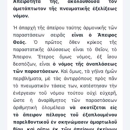
Ἀπειρότητά της, ἀκολουθοῦσα τὸν
ἀμετάπτωτον τῆς πνευματικῆς ἐξελίξεως
νόμον.
Ἡ ἀπαρχὴ τῆς ἀπείρου ταύτης ἁρμονικῆς τῶν
παραστάσεων σειρᾶς
εἶναι ὁ Ἄπειρος
Θεός.
Ὁ πρῶτος ὅθεν κρίκος τῆς
παραστατικῆς ἁλύσσεως εἶναι τὸ Θεῖον, τὸ
Ἄπειρον. Ἕτερος ὅμως νόμος, ἐξ ἴσου
δεσπόζων, εἶναι
ὁ νόμος τῆς ἀναπλάσεως
τῶν παραστάσεων.
Καὶ ὅμως, τὰ γήϊνα ἡμῶν
περιβλήματα, μὲ τὰς ἀντιρρόπους πρὸς πᾶν
τὸ πνευματικὸν τάσεις των, κατέστησαν τὴν
ἐνέργειαν τοῦ νόμου τούτου οὐχὶ εὐχερῆ,
ὥστε ἡ ἀναρίθμητος τῶν παραστάσεων
ἀριθμητικὴ ὁλομέλεια
νὰ σκοτίζεται εἰς
τὸ
ἄ
πειρον πέλαγος τοῦ ἐξαπλουμένου
παρελθοντικοῦ ἐν σκηνώμασιν
ἁ
μαρτωλοῦ
βίου, καὶ οὕτω ἐκ τῶν ἀπείρων ἐκείνων