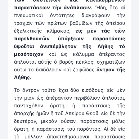
παραστάσεων τὴν ἀνάπλασιν.
Ἤδη, ὅτε αἱ
πνευματικαὶ ὀντότητες διαγράφουν τὴν
τροχιὰν τῶν πρώτων βαθμίδων τῆς ἀπείρου
ἐξελικτικῆς κλίμακος,
ε
ἰ
ς μὲν τὰς τῶν
παρελθουσῶν ὑπάρξεων παραστάσεις
ὑψοῦται ἀνυπέρβλητον τῆς Λήθης τὸ
μεσότοιχον
καὶ ὡς κάλυμμα ἀπέραντος
ἁπλοῦται αὐτῆς ὁ βαρὺς πέπλος, σχηματίζων
οὕτω τὸ δαιδάλειον καὶ ζοφῶδες
ἄ
ντρον τῆς
Λήθης.
Τὸ ἄντρον τοῦτο ἔχει δύο εἰσόδους, εἰς μὲν
τὴν μίαν ὡς ἀπέραντον περιβόλιον ἁπλοῦται,
πανταχόθεν ὁρατή, ἡ παράστασις τῆς
ἀπαρχῆς ἡμῶν ἢ τοῦ Ἀπείρου Θεοῦ, εἰς δὲ τὴν
δευτέραν, μικρὰν οὖσαν, παράστασις μόλις
ὁρατή, ἡ παράστασις τοῦ παρόντος. Αἱ δὲ εἰς
τὸ μέλλον ἀποκτηθησόμεναι παραστάσεις