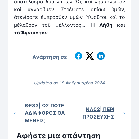
ἀποτέλεσμα δύο νόμων. Ὠς καὶ λησμονῶμεν
καὶ ἀγνοοῦμεν. Στρέψατε ὀπίσω ὑμῶν,
ἀτενίσατε ἔμπροσθεν ὑμῶν. Ὑψοῦται καὶ τὸ
μέλαθρον τοῦ μέλλοντος…
Ἡ Λήθη καὶ
τὸ
Ἄ
γνωστον.
Ανάρτηση σε :
Updated on 18 Φεβρουαρίου 2024
ΘΕ33| ΩΣ ΠΟΤΕ
ΝΑ02| ΠΕΡΙ
ΑΔΙΑΦΟΡΟΣ ΘΑ
ΠΡΟΣΕΥΧΗΣ
ΜΕΝΕΙΣ;
Αφήστε μια απάντηση