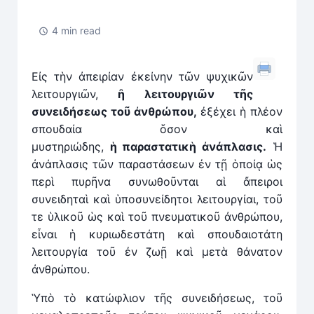
4 min read
Εἰς τὴν ἀπειρίαν ἐκείνην τῶν ψυχικῶν
λειτουργιῶν,
ἢ λειτουργιῶν τῆς
συνειδήσεως τοῦ ἀνθρώπου,
ἐξέχει ἡ πλέον
σπουδαία ὅσον καὶ
μυστηριώδης,
ἡ
παραστατικὴ ἀνάπλασις.
Ἡ
ἀνάπλασις τῶν παραστάσεων ἐν τῇ ὁποίᾳ ὡς
περὶ πυρῆνα συνωθοῦνται αἱ ἄπειροι
συνειδηταὶ καὶ ὑποσυνείδητοι λειτουργίαι, τοῦ
τε ὑλικοῦ ὡς καὶ τοῦ πνευματικοῦ ἀνθρώπου,
εἶναι ἡ κυριωδεστάτη καὶ σπουδαιοτάτη
λειτουργία τοῦ ἐν ζωῇ καὶ μετὰ θάνατον
ἀνθρώπου.
Ὑπὸ τὸ κατώφλιον τῆς συνειδήσεως, τοῦ