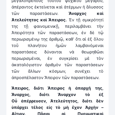
μεγαλοπρεποῦς τούτου ψυχικοῦ μεγάρου,
ἀπέραντος ἐκτείνεται καὶ ἀτέρμων ἡ ἅλυσσος
τῶν παραστάσεων.
Ἄ
ναρχος καὶ
Ἀτελεύτητος καὶ Ἄπειρος.
Ἐν τῇ σμικρότητί
της τῇ φαινομενικῇ, περιλαμβάνει τὴν
Ἀπειρότητα τῶν παραστάσεων, ἐν δὲ τῷ
περιωρισμένῳ της ἀριθμῷ, καθ’ ὅτι αἱ ἐξ ὅλου
τοῦ πλανήτου ἡμῶν λαμβανόμεναι
παραστάσεις δύνανται νὰ θεωρηθῶσι
περιωρισμέναι, ἐν συγκρίσει μὲ τὸν
ἀκαταλόγιστον ἀριθμὸν τῶν παραστάσεων
τῶν ἄλλων κόσμων, συνέχει τὸ
ἀπροσπέλαστον Ἄπειρον τῶν παραστάσεων.
Ἄπειρος, διότι Ἄπειρος
ἡ
ἀπαρχή της,
Ἄναρχος, διότι
Ἄ
ναρχον τὸ ἐξ
Ο
ὗ
ἀπέρρευσεν, Ἀτελεύτητος, διότι δὲν
ὑπάρχει τέλος εἰς τὸ μὴ
ἔ
χον Ἀρχὴν –
Αἴτιον. Πᾶσαι α
ἱ
Πνευματικαὶ