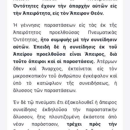
Ὀντότητες
ἔ
χουν τὴν ἀπαρχὴν αὐτῶν εἰς
τὴν Ἀπειρότητα, εἰς τὸν Ἄπειρον Θεόν.
Ἡ γέννησις παραστάσεων εἰς τὰς ἐκ τῆς
Ἀπειρότητος προελθούσας Πνευματικὰς
Ὀντότητας,
ἦ
το συμφυὴς μὲ τὴν συνείδησιν
αὐτῶν. Ἐπειδὴ δὲ ἡ συνείδησις ἐκ τοῦ
Ἀπείρου προελθοῦσα εἶναι
Ἄ
πειρος, διὰ
τοῦτο
ἄ
πειροι καὶ α
ἱ
παραστάσεις.
Ἀτέρμων
ὅθεν καὶ Ἄναρχος, ἐκτείνεται εἰς τὸν
μικροσκοπικὸν τοῦ ἀνθρώπου ἐγκέφαλον καὶ
ὑπὸ τὸ κατώφλιον τῆς συνειδήσεως, ἡ
ἅλυσσος τῶν παραστάσεων.
Ἐν δὲ τῷ πνεύματι ἔτι ἐξακολουθεῖ ἡ ἄπειρος
συνείδησις ἐκδηλοῦσα τὴν παραστατικὴν
ἅλυσσον, ἥτις πλουτιζομένη ἑκάστοτε ἀπὸ
νέαν παράστασιν,
τρέχει πρὸς τὴν