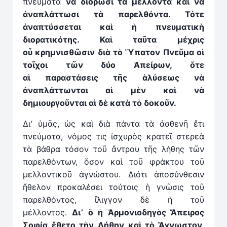
πνεύματα
νὰ διορῶσι τὰ μέλλοντα καὶ νὰ
ἀναπλάττωσι τὰ παρελθόντα. Τότε
ἀναπτύσσεται καὶ ἡ πνευματικὴ
διορατικότης. Καὶ ταῦτα μέχρις
ο
ὗ
κρημνισθῶσιν διὰ τὸ Ὕπατον Πνεῦμα οἱ
τοῖχοι τῶν δύο Ἀπείρων, ὅτε
α
ἱ
παραστάσεις τῆς
ἁ
λύσεως νὰ
ἀναπλάττωνται α
ἱ
μὲν καὶ νὰ
δημιουργοῦνται α
ἱ
δὲ κατὰ τὸ δοκοῦν.
Δι’ ὑμᾶς, ὡς καὶ διὰ πάντα τὰ ἀσθενῆ ἔτι
πνεύματα, νόμος τις ἰσχυρὸς κρατεῖ στερεὰ
τὰ βάθρα τόσον τοῦ ἄντρου τῆς λήθης τῶν
παρελθόντων, ὅσον καὶ τοῦ φράκτου τοῦ
μελλοντικοῦ ἀγνώστου. Διότι ἀποσύνθεσιν
ἤθελον προκαλέσει τούτοις ἡ γνῶσις τοῦ
παρελθόντος, ἴλιγγον δὲ ἡ τοῦ
μέλλοντος.
Δι’
ὃ
ἡ
Ἀρμονιοδηγὸς Ἄπειρος
Σοφία
ἔ
θετο τὴν Λήθην καὶ τὸ
Ἄ
γνωστον,