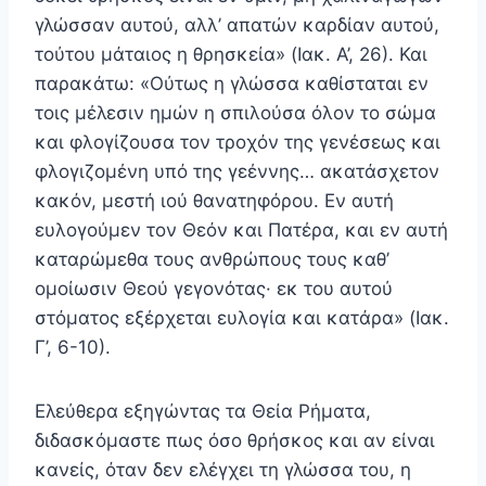
γλώσσαν αυτού, αλλ’ απατών καρδίαν αυτού,
τούτου μάταιος η θρησκεία» (Ιακ. Α’, 26). Και
παρακάτω: «Ούτως η γλώσσα καθίσταται εν
τοις μέλεσιν ημών η σπιλούσα όλον το σώμα
και φλογίζουσα τον τροχόν της γενέσεως και
φλογιζομένη υπό της γεέννης… ακατάσχετον
κακόν, μεστή ιού θανατηφόρου. Εν αυτή
ευλογούμεν τον Θεόν και Πα­τέρα, και εν αυτή
καταρώμεθα τους ανθρώπους τους καθ’
ομοίωσιν Θεού γεγονότας· εκ του αυτού
στόματος εξέρχε­ται ευλογία και κατάρα» (Ιακ.
Γ’, 6-10).
Ελεύθερα εξηγώντας τα Θεία Ρήματα,
διδασκόμαστε πως όσο θρήσκος και αν είναι
κανείς, όταν δεν ελέγχει τη γλώσσα του, η