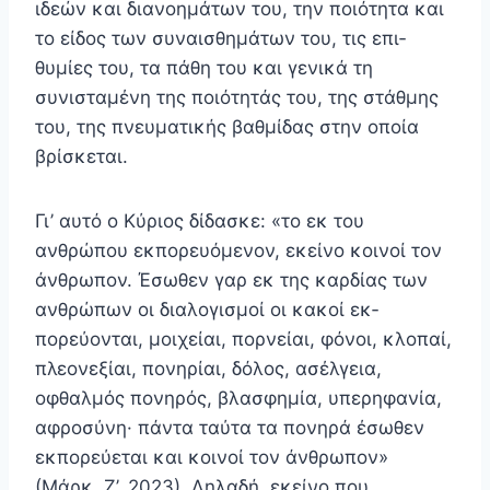
ιδεών και διανοημάτων του, την ποιότητα και
το είδος των συναισθημάτων του, τις επι­
θυμίες του, τα πάθη του και γενικά τη
συνισταμένη της ποιότητάς του, της στάθμης
του, της πνευματικής βαθμί­δας στην οποία
βρίσκεται.
Γι’ αυτό ο Κύριος δίδασκε: «το εκ του
ανθρώπου εκπορευόμενον, εκείνο κοινοί τον
άνθρωπον. Έσωθεν γαρ εκ της καρδίας των
ανθρώπων οι διαλογισμοί οι κακοί εκ­
πορεύονται, μοιχείαι, πορνείαι, φόνοι, κλοπαί,
πλεονεξίαι, πονηρίαι, δόλος, ασέλγεια,
οφθαλμός πονηρός, βλασφη­μία, υπερηφανία,
αφροσύνη· πάντα ταύτα τα πονηρά έσω­θεν
εκπορεύεται και κοινοί τον άνθρωπον»
(Μάρκ. Ζ’, 20­23). Δηλαδή, εκείνο που