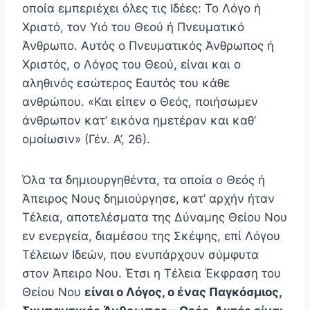
οποία εμπεριέχει όλες τις Ιδέες: Το Λόγο ή
Χριστό, τον Υιό του Θεού ή Πνευματικό
Άνθρω­πο. Αυτός ο Πνευματικός Άνθρωπος ή
Χριστός, ο Λόγος του Θεού, είναι και ο
αληθινός εσώτερος Εαυτός του κά­θε
ανθρώπου. «Και είπεν ο Θεός, ποιήσωμεν
άνθρωπον κατ’ εικόνα ημετέραν και καθ’
ομοίωσιν» (Γέν. Α’, 26).
Όλα τα δημιουργηθέντα, τα οποία ο Θεός ή
Άπειρος Νους δημιούργησε, κατ’ αρχήν ήταν
Τέλεια, αποτελέσμα­τα της Δύναμης Θείου Νου
εν ενεργεία, διαμέσου της Σκέ­ψης, επί Λόγου
Τέλειων Ιδεών, που ενυπάρχουν σύμφυτα
στον Άπειρο Νου. Έτσι η Τέλεια Έκφραση του
Θείου Νου
είναι ο Λόγος, ο ένας Παγκόσμιος,