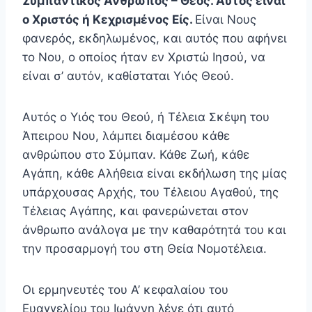
Συμπαντικός Άν­θρωπος – Θεός. Αυτός είναι
ο Χριστός ή Κεχρισμένος Είς.
Είναι Νους
φανερός, εκδηλωμένος, και αυτός που αφήνει
το Νου, ο οποίος ήταν εν Χριστώ Ιησού, να
είναι σ’ αυτόν, καθίσταται Υιός Θεού.
Αυτός ο Υιός του Θεού, ή Τέλεια Σκέψη του
Άπειρου Νου, λάμπει διαμέσου κάθε
ανθρώπου στο Σύμπαν. Κά­θε Ζωή, κάθε
Αγάπη, κάθε Αλήθεια είναι εκδήλωση της μίας
υπάρχουσας Αρχής, του Τέλειου Αγαθού, της
Τέλειας Αγάπης, και φανερώνεται στον
άνθρωπο ανάλογα με την καθαρότητά του και
την προσαρμογή του στη Θεία Νομο­τέλεια.
Οι ερμηνευτές του Α’ κεφαλαίου του
Ευαγγελίου του Ιωάννη λένε ότι αυτό