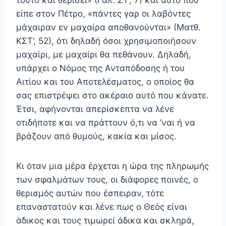
τούτο και θερίσει» (Γαλ. ΣΤ’, 7) και αυτό που
είπε στον Πέτρο, «πάντες γαρ οι λαβόντες
μάχαιραν εν μαχαίρα αποθανούνται» (Ματθ.
ΚΣΤ’, 52), ότι δηλαδή όσοι χρη­σιμοποιήσουν
μαχαίρι, με μαχαίρι θα πεθάνουν. Δηλαδή,
υπάρχει ο Νόμος της Ανταπόδοσης ή του
Αιτίου και του Αποτελέσματος, ο οποίος θα
σας επιστρέψει στο ακέραιο αυτό που κάνατε.
Έτσι, αφήνονται απερίσκεπτα να λένε
οτιδήποτε και να πράττουν ό,τι να ’ναι ή να
βράζουν από θυμούς, κακία και μίσος.
Κι όταν μια μέρα έρχεται η ώρα της πληρωμής
των σφαλμάτων τους, οι διάφορες ποινές, ο
θερισμός αυτών που έσπειραν, τότε
επαναστατούν και λένε πως ο Θεός είναι
άδικος και τους τιμωρεί άδικα και σκληρά,