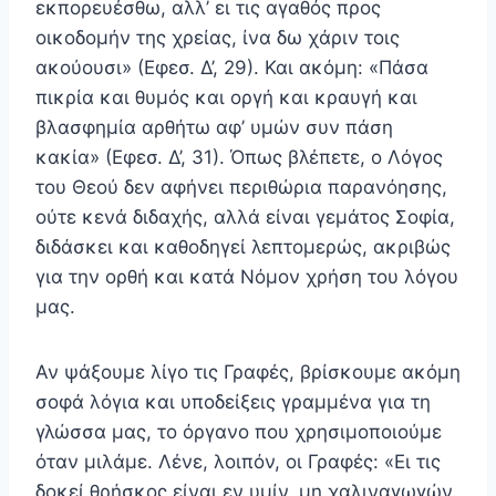
εκπορευέσθω, αλλ’ ει τις αγα­θός προς
οικοδομήν της χρείας, ίνα δω χάριν τοις
ακούουσι» (Εφεσ. Δ’, 29). Και ακόμη: «Πάσα
πικρία και θυμός και οργή και κραυγή και
βλασφημία αρθήτω αφ’ υμών συν πάση
κακία» (Εφεσ. Δ’, 31). Όπως βλέπετε, ο Λόγος
του Θεού δεν αφήνει περιθώρια παρανόησης,
ούτε κενά διδα­χής, αλλά είναι γεμάτος Σοφία,
διδάσκει και καθοδηγεί λε­πτομερώς, ακριβώς
για την ορθή και κατά Νόμον χρήση του λόγου
μας.
Αν ψάξουμε λίγο τις Γραφές, βρίσκουμε ακόμη
σοφά λόγια και υποδείξεις γραμμένα για τη
γλώσσα μας, το όρ­γανο που χρησιμοποιούμε
όταν μιλάμε. Λένε, λοιπόν, οι Γραφές: «Ει τις
δοκεί θρήσκος είναι εν υμίν, μη χαλιναγωγών