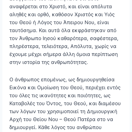
αναφέρεται στο Χριστό, και είναι απόλυτα
αληθές και ορθό, καθόσον Χριστός και Υιός
του Θεού ή Λόγος του Άπειρου Νου, είναι
ταυτόσημα. Και αυ­τά όλα εκφράστηκαν από
τον Άνθρωπο Ιησού καθαρότε­ρα, σαφέστερα,
πληρέστερα, τελειότερα, Απόλυτα, χωρίς να
έχουμε μέχρι σήμερα άλλη όμοια περίπτωση
στην ιστο­ρία της ανθρωπότητας.
Ο άνθρωπος επομένως, ως δημιουργηθείσα
Εικόνα και Ομοίωση του Θεού, περιέχει εντός
του όλες τις ικανό­τητες και ποιότητες, ως
Καταβολές του Όντος, του Θεού, και διαμέσου
των λόγων του χρησιμοποιεί τη Δημιουργι­κή
Αρχή του Θείου Νου – Θεού Πατέρα στο να
δημιουρ­γεί. Κάθε λόγος του ανθρώπου